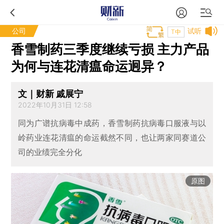
公司
试听
T中
香雪制药三季度继续亏损 主力产品
为何与连花清瘟命运迥异？
文｜财新 戚展宁
2022年10月31日 12:58
同为广谱抗病毒中成药，香雪制药抗病毒口服液与以
岭药业连花清瘟的命运截然不同，也让两家同赛道公
司的业绩完全分化
原图