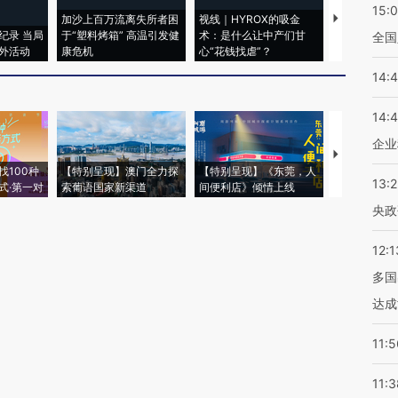
15:
加沙上百万流离失所者困
视线｜HYROX的吸金
马航飞行员
纪录 当局
于“塑料烤箱” 高温引发健
术：是什么让中产们甘
粒摇头丸 尿
全国
外活动
康危机
心“花钱找虐”？
毒品
14:
14:
企业
【推广】走
找100种
【特别呈现】澳门全力探
【特别呈现】《东莞，人
会，让数智科
13:
式·第一对
索葡语国家新渠道
间便利店》倾情上线
业
央政
12:1
多国
达成
11:5
11:3