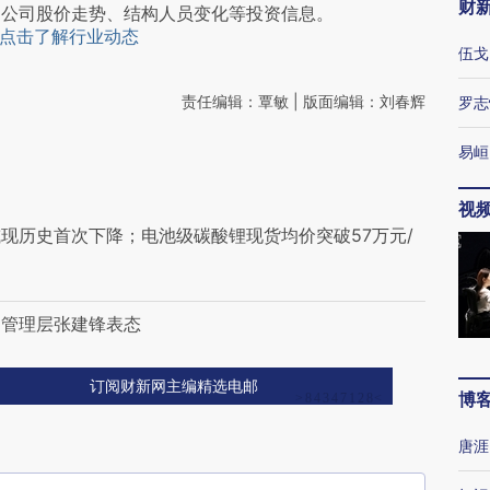
财
阅公司股价走势、结构人员变化等投资信息。
点击了解行业动态
伍戈
责任编辑：覃敏 | 版面编辑：刘春辉
罗志
易峘
视
现历史首次下降；电池级碳酸锂现货均价突破57万元/
？管理层张建锋表态
订阅财新网主编精选电邮
博
唐涯