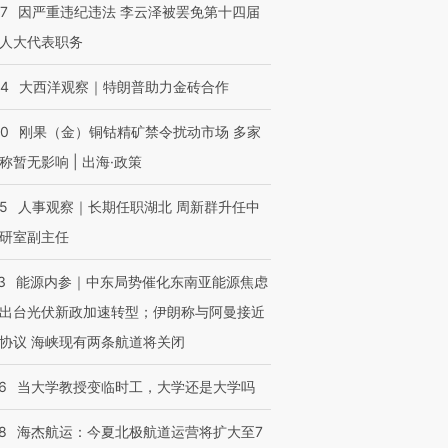
07
因严重违纪违法 李云泽被罢免第十四届
跨国走私7万
视线｜被称为“蟑螂”的印
视线｜“入侵”还是“人道危
检体内含3种
度Z世代 用街头抗争将教
机”？难民潮撕裂西班牙
秘鲁纳斯
人大代表职务
育部长拱下台
飞地休达
13人遇难
44
大西洋观察｜特朗普助力金砖合作
40
刚果（金）铜钴精矿禁令扰动市场 多家
称暂无影响 | 出海·政策
进第四届链博
【商旅对话】华住集团
技“链”接产
【特别呈现】寻找100种
CFO：不靠规模取胜，华
【特别呈
25
人事观察｜长期任职湖北 周新群升任中
有意思的生活方式·第三对
住三大增长引擎是什么？
有意思的
研室副主任
3
能源内参｜中东局势催化东南亚能源焦虑
出台光伏新政加速转型；伊朗称与阿曼接近
协议 海峡现有两条航道将关闭
6
当大学教授变临时工，大学还是大学吗
8
海杰航运：今夏北极航道运营将扩大至7