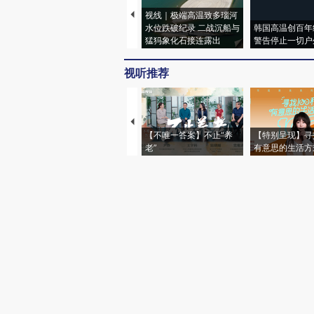
视线｜极端高温致多瑙河
水位跌破纪录 二战沉船与
韩国高温创百年
猛犸象化石接连露出
警告停止一切户
视听推荐
【不唯一答案】不止“养
【特别呈现】寻
老”
有意思的生活方