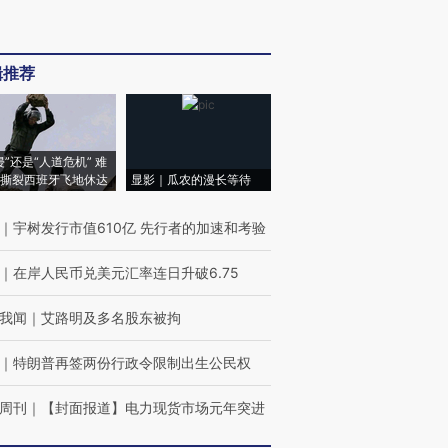
辑推荐
侵”还是“人道危机” 难
撕裂西班牙飞地休达
显影｜瓜农的漫长等待
｜
宇树发行市值610亿 先行者的加速和考验
｜
在岸人民币兑美元汇率连日升破6.75
我闻
｜
艾路明及多名股东被拘
｜
特朗普再签两份行政令限制出生公民权
周刊
｜
【封面报道】电力现货市场元年突进