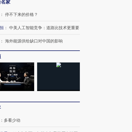
新名家
：
停不下来的价格？
恒
：
中美人工智能竞争：道路比技术更重要
：
海外能源供给缺口对中国的影响
频
客
：
多看少动