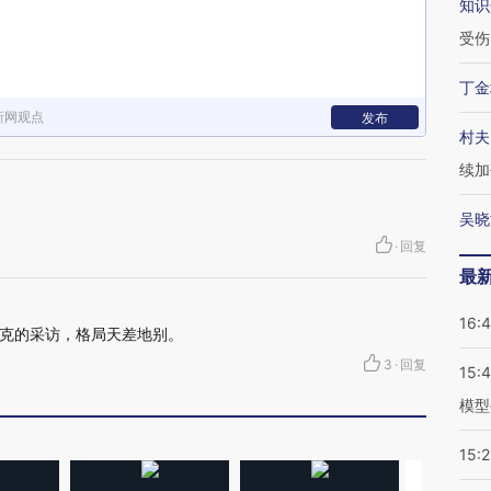
知识
受伤
丁金
新网观点
发布
村夫
续加
吴晓
·
回复
最
16:
克的采访，格局天差地别。
3
·
回复
15:
模型
15:2