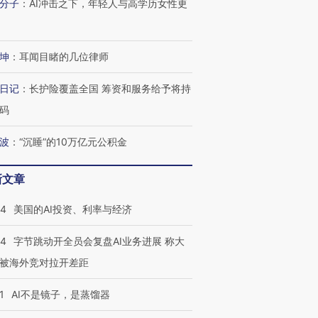
分子
：
AI冲击之下，年轻人与高学历女性更
坤
：
耳闻目睹的几位律师
日记
：
长护险覆盖全国 筹资和服务给予将持
码
波
：
“沉睡”的10万亿元公积金
新文章
44
美国的AI投资、利率与经济
44
字节跳动开全员会复盘AI业务进展 称大
被海外竞对拉开差距
1
AI不是镜子，是蒸馏器