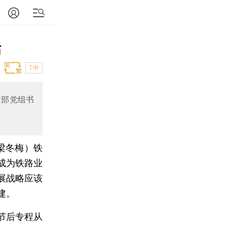
估
T中
道部党组书
梁冬梅）
铁
成为铁路业
展战略应该
建。
节后专程从