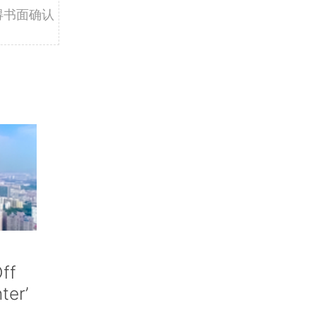
得书面确认
ff
nter’