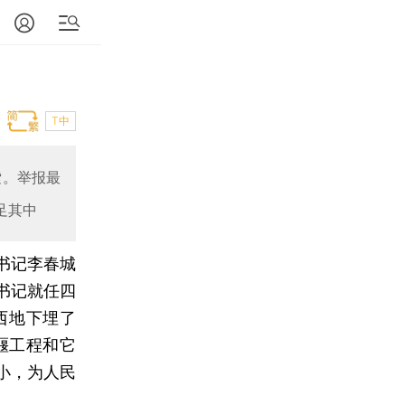
T中
索。举报最
足其中
书记李春城
委书记就任四
西地下埋了
堰工程和它
小，为人民