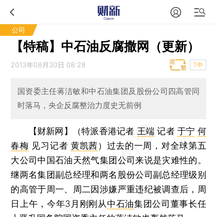
公司
【特稿】中石油反腐撒网（更新）
2013年08月30日 08:28
T中
国资委主任蒋洁敏和中石油集团及股份公司四高管同
时落马，央企反腐整治力度史无前例
【财新网】（特派香港记者
王端
记者
于宁
何
春梅
见习记者
黄凯茜
）
过去的一周，对全球第五
大公司中国石油天然气集团公司来说是灾难性的。
继两名集团副总经理和两名股份公司副总经理级别
的高管于周一、周二因涉嫌严重违纪被调查后，周
日上午，今年3月刚刚从
中石油
集团公司董事长任