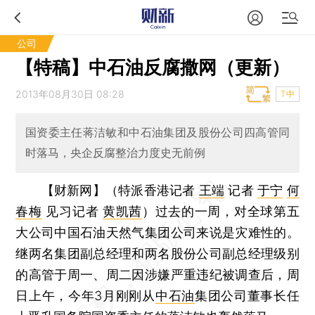
公司
【特稿】中石油反腐撒网（更新）
2013年08月30日 08:28
T中
国资委主任蒋洁敏和中石油集团及股份公司四高管同
时落马，央企反腐整治力度史无前例
【财新网】（特派香港记者
王端
记者
于宁
何
春梅
见习记者
黄凯茜
）
过去的一周，对全球第五
大公司中国石油天然气集团公司来说是灾难性的。
继两名集团副总经理和两名股份公司副总经理级别
的高管于周一、周二因涉嫌严重违纪被调查后，周
日上午，今年3月刚刚从
中石油
集团公司董事长任