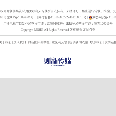
权为财新传媒及/或相关权利人专属所有或持有。未经许可，禁止进行转载、摘编、
880号
京ICP备10026701号-8
|
网信算备110105862729401250013号
|
京公网安备 110105
广播电视节目制作经营许可证：京第01015号
|
出版物经营许可证：第直100013号
Copyright 财新网 All Rights Reserved 版权所有 复制必究
关于我们
|
加入我们
|
财新国际奖学金
|
意见与反馈
|
提供新闻线索
|
联系我们
|
友情链