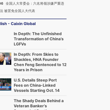
06
全国人大常委会：六名将领涉嫌严重违
法 被罢免全国人大代表
进第四届链博
【特别呈现】寻找100种
【商旅对话】华住集团
【特别呈
技“链”接产
有意思的生活方式·第三
CFO：不靠规模取胜，华
有意思的
lish - Caixin Global
对
住三大增长引擎是什么？
对
In Depth: The Unfinished
Transformation of China’s
LGFVs
In Depth: From Skies to
Shackles, HNA Founder
Chen Feng Sentenced to 12
Years in Prison
U.S. Details Steep Port
Fees on China-Linked
Vessels Starting Oct. 14
The Shady Deals Behind a
Veteran Banker’s