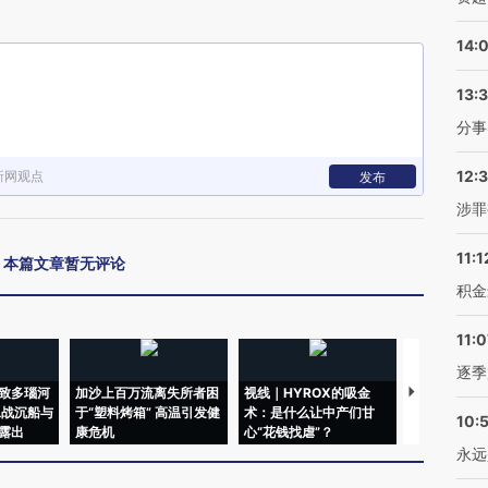
14:
13:
分事
12:
新网观点
发布
涉罪
11:1
本篇文章暂无评论
积金
11:0
逐季
致多瑙河
加沙上百万流离失所者困
视线｜HYROX的吸金
马航飞行员
二战沉船与
于“塑料烤箱” 高温引发健
术：是什么让中产们甘
粒摇头丸 尿
10:
露出
康危机
心“花钱找虐”？
毒品
永远