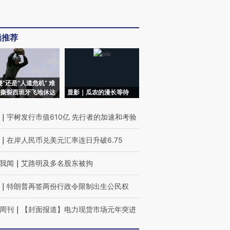
辑推荐
侵”还是“人道危机” 难
撕裂西班牙飞地休达
显影｜瓜农的漫长等待
｜
宇树发行市值610亿 先行者的加速和考验
｜
在岸人民币兑美元汇率连日升破6.75
我闻
｜
艾路明及多名股东被拘
｜
特朗普再签两份行政令限制出生公民权
周刊
｜
【封面报道】电力现货市场元年突进