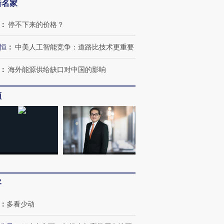
新名家
：
停不下来的价格？
恒
：
中美人工智能竞争：道路比技术更重要
：
海外能源供给缺口对中国的影响
频
客
：
多看少动