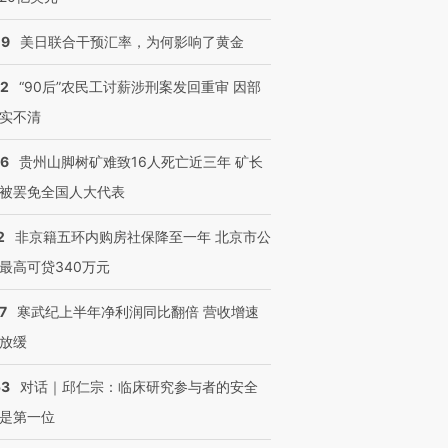
09
美日联合干预汇率，为何影响了黄金
32
“90后”农民工讨薪涉刑案发回重审 因部
实不清
36
贵州山脚树矿难致16人死亡近三年 矿长
被罢免全国人大代表
2
非京籍五环内购房社保降至一年 北京市公
最高可贷340万元
7
寒武纪上半年净利润同比翻倍 营收增速
放缓
跨国走私7万
视线｜被称为“蟑螂”的印
视线｜“入侵”还是“人道危
检体内含3种
度Z世代 用街头抗争将教
机”？难民潮撕裂西班牙
秘鲁纳斯
53
对话｜邱仁宗：临床研究参与者的安全
育部长拱下台
飞地休达
13人遇难
是第一位