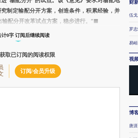
推进“输配分开”的试点。该《意见》要求对输配电
财
研究制定输配分开方案，创造条件，积累经验，并
伍戈
出输配分开改革试点方案，稳步进行。”■
罗志
共计0字 订阅后继续阅读
易峘
获取已订阅的阅读权限
视
员
订阅/会员升级
文
博
唐涯