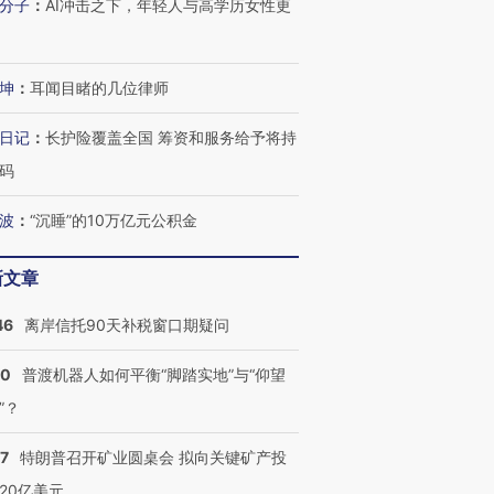
分子
：
AI冲击之下，年轻人与高学历女性更
坤
：
耳闻目睹的几位律师
日记
：
长护险覆盖全国 筹资和服务给予将持
码
波
：
“沉睡”的10万亿元公积金
新文章
46
离岸信托90天补税窗口期疑问
00
普渡机器人如何平衡“脚踏实地”与“仰望
”？
57
特朗普召开矿业圆桌会 拟向关键矿产投
20亿美元