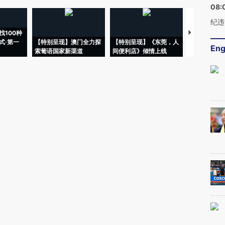
08:
纪违
找100种
【推广】走
式·第一
【特别呈现】澳门全力探
【特别呈现】《东莞，人
会，让数智科
Eng
索葡语国家新渠道
间便利店》倾情上线
业