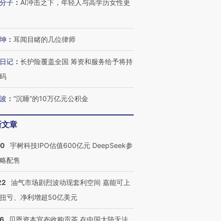
分子
：
AI冲击之下，年轻人与高学历女性更
坤
：
耳闻目睹的几位律师
日记
：
长护险覆盖全国 筹资和服务给予将持
码
波
：
“沉睡”的10万亿元公积金
新文章
10
宇树科技IPO估值600亿元 DeepSeek参
略配售
22
油气市场剧烈波动现套利空间 嘉能可上
扭亏、净利增超50亿美元
26
贝恩资本宣布收购贡茶 在中国大陆无法