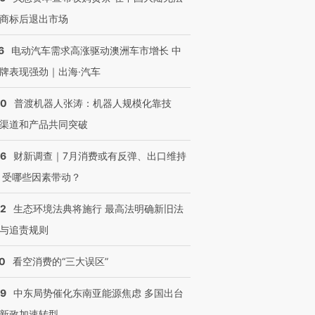
商标后退出市场
OX的吸金
马航飞行员跨国走私7万
视线｜被称为“蟑螂”的印
6
电动汽车需求高涨驱动澳洲车市增长 中
让中产们甘
粒摇头丸 尿检体内含3种
度Z世代 用街头抗争将教
秘鲁纳斯
”？
毒品
育部长拱下台
13人遇难
牌表现强劲｜出海·汽车
00
普渡机器人张涛：机器人规模化靠技
渠道和产品共同突破
进第四届链博
【特别呈现】寻找100种
【商旅对话】华住集团
【特别呈
56
财新调查｜7月消费或有反弹、出口维持
技“链”接产
有意思的生活方式·第三
CFO：不靠规模取胜，华
有意思的
对
住三大增长引擎是什么？
对
 受哪些因素带动？
42
生态环境法典将施行 最高法明确新旧法
与追责规则
10
看空消费的“三大误区”
59
中东局势催化东南亚能源焦虑 多国出台
新政加速转型