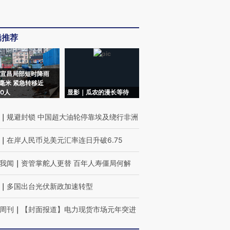
辑推荐
宜昌局部短时降雨
8毫米 紧急转移近
00人
显影｜瓜农的漫长等待
｜
规避封锁 中国超大油轮停靠埃及绕行非洲
｜
在岸人民币兑美元汇率连日升破6.75
我闻
｜
资管掌舵人更替 百年人寿僵局何解
｜
多国出台光伏新政加速转型
周刊
｜
【封面报道】电力现货市场元年突进