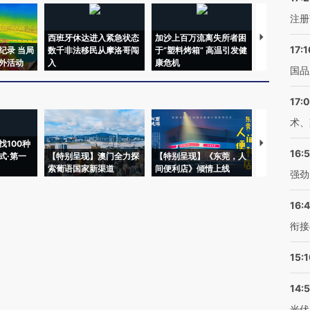
注册
西班牙休达进入紧急状态
加沙上百万流离失所者困
视线｜HYR
17:1
纪录 当局
数千非法移民从摩洛哥闯
于“塑料烤箱” 高温引发健
术：是什么
外活动
入
康危机
心“花钱找虐
国品
17:
术、
找100种
【推广】走
16:
式·第一
【特别呈现】澳门全力探
【特别呈现】《东莞，人
会，让数智科
索葡语国家新渠道
间便利店》倾情上线
业
强劲
16:
衔接
15:
14:
光伏