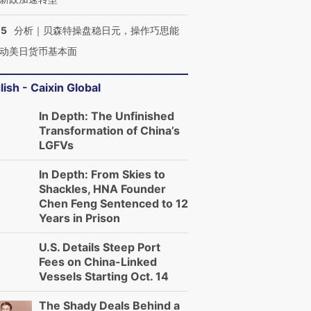
05
分析｜贝森特操盘稳日元，操作巧思能
动美日货币基本面
lish - Caixin Global
In Depth: The Unfinished
Transformation of China’s
LGFVs
In Depth: From Skies to
Shackles, HNA Founder
Chen Feng Sentenced to 12
Years in Prison
U.S. Details Steep Port
Fees on China-Linked
Vessels Starting Oct. 14
The Shady Deals Behind a