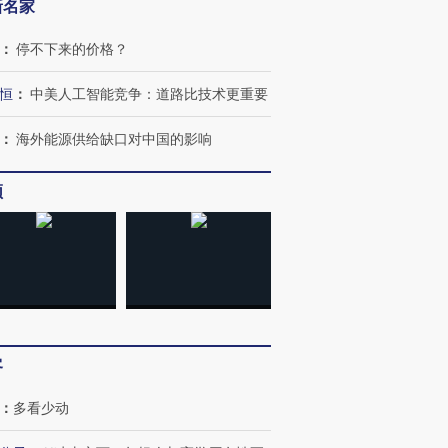
新名家
：
停不下来的价格？
恒
：
中美人工智能竞争：道路比技术更重要
：
海外能源供给缺口对中国的影响
频
客
：
多看少动