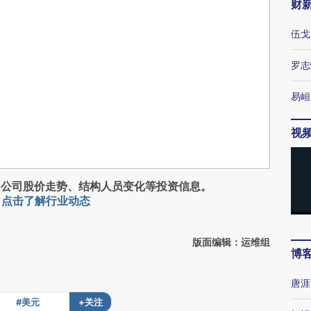
财
伍戈
罗志
易峘
视
阅公司股价走势、结构人员变化等投资信息。
，
点击了解行业动态
版面编辑：运维组
博
唐涯
#美元
+关注