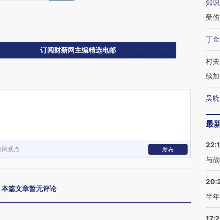
知识
受伤
丁金
订阅财新网主编精选电邮
村夫
续加
吴晓
最
22:
新网观点
发布
与战
20:
本篇文章暂无评论
半年
17: