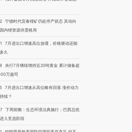
2
宁德时代宜春锂矿仍处停产状态 其动向
国内锂资源供需格局
1
7月进出口增速高位放缓，价格驱动还能
多久
8
央行7月继续增持近20吨黄金 累计储备超
600万盎司
5
7月进出口增速从高位略有回落 涨价动力
持续？
07
下周前瞻：生态环境法典施行；巴西总统
进入竞选阶段
1
特朗普坚称美国防空弹药库存充足 但不