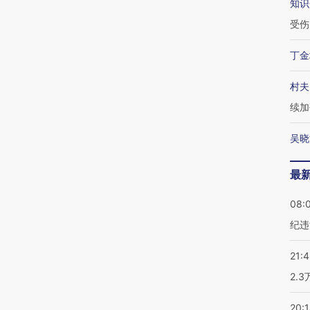
知识
受伤
丁金
村夫
续加
吴晓
最
08:
纪违
21:
2.
20: