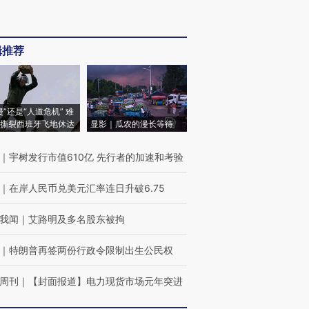
辑推荐
侵”还是“人道危机” 难
撕裂西班牙飞地休达
显影｜瓜农的漫长等待
｜
宇树发行市值610亿 先行者的加速和考验
｜
在岸人民币兑美元汇率连日升破6.75
我闻
｜
艾路明及多名股东被拘
｜
特朗普再签两份行政令限制出生公民权
周刊
｜
【封面报道】电力现货市场元年突进