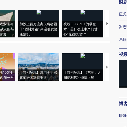
财
伍戈
致多瑙河
加沙上百万流离失所者困
视线｜HYROX的吸金
马航飞行员
罗志
二战沉船与
于“塑料烤箱” 高温引发健
术：是什么让中产们甘
粒摇头丸 尿
露出
康危机
心“花钱找虐”？
毒品
易峘
视
【推广】走
找100种
【特别呈现】澳门全力探
【特别呈现】《东莞，人
会，让数智科
式·第一对
索葡语国家新渠道
间便利店》倾情上线
业
博
唐涯