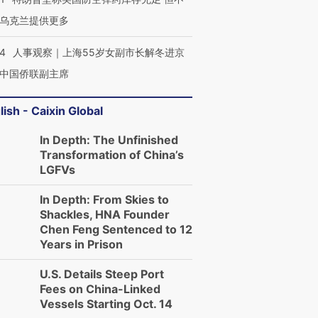
乌克兰提供更多
24
人事观察｜上海55岁女副市长解冬进京
中国侨联副主席
lish - Caixin Global
In Depth: The Unfinished
Transformation of China’s
LGFVs
In Depth: From Skies to
Shackles, HNA Founder
Chen Feng Sentenced to 12
Years in Prison
U.S. Details Steep Port
Fees on China-Linked
Vessels Starting Oct. 14