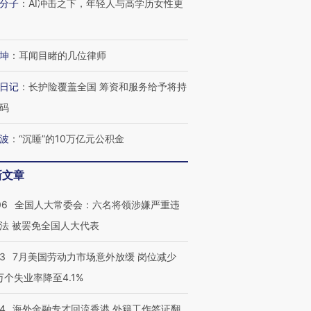
分子
：
AI冲击之下，年轻人与高学历女性更
坤
：
耳闻目睹的几位律师
日记
：
长护险覆盖全国 筹资和服务给予将持
码
波
：
“沉睡”的10万亿元公积金
新文章
06
全国人大常委会：六名将领涉嫌严重违
法 被罢免全国人大代表
43
7月美国劳动力市场意外放缓 岗位减少
3万个失业率降至4.1%
14
海外金融专才回流香港 外籍工作签证翻