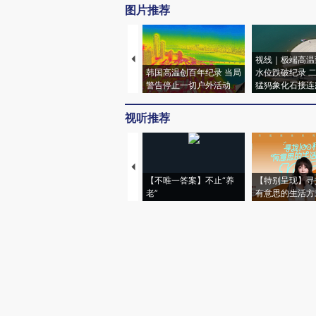
图片推荐
视线｜极端高温
韩国高温创百年纪录 当局
水位跌破纪录 
警告停止一切户外活动
猛犸象化石接连
视听推荐
【不唯一答案】不止“养
【特别呈现】寻
老”
有意思的生活方