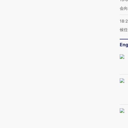
会向
18:
候任
Eng