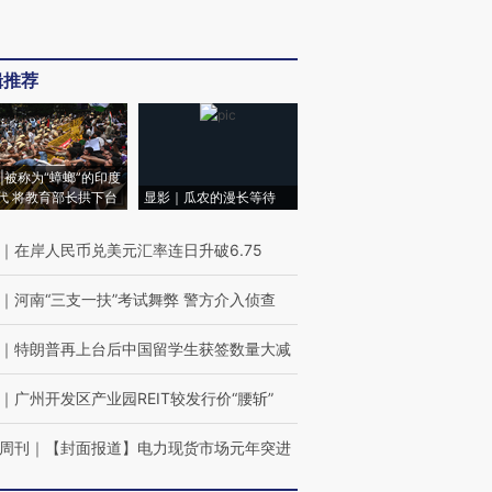
辑推荐
|被称为“蟑螂”的印度
代 将教育部长拱下台
显影｜瓜农的漫长等待
｜
在岸人民币兑美元汇率连日升破6.75
｜
河南“三支一扶”考试舞弊 警方介入侦查
｜
特朗普再上台后中国留学生获签数量大减
｜
广州开发区产业园REIT较发行价“腰斩”
周刊
｜
【封面报道】电力现货市场元年突进