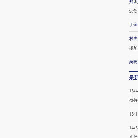
知识
受伤
丁金
村夫
续加
吴晓
最
16:
衔接
15:1
14:
光伏