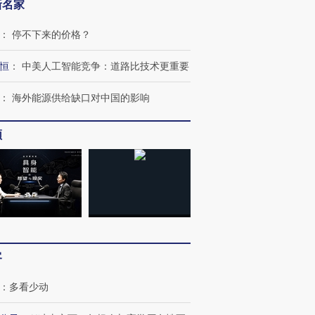
新名家
：
停不下来的价格？
恒
：
中美人工智能竞争：道路比技术更重要
：
海外能源供给缺口对中国的影响
频
跨国走私7万
视线｜HYROX的吸金
视线｜被
检体内含3种
术：是什么让中产们甘
泽连斯基密集出访美英 索
度Z世代
心“花钱找虐”？
要防空导弹“救急”
育部长拱
客
进第四届链博
【商旅对话】华住集团
技“链”接产
【特别呈现】寻找100种
CFO：不靠规模取胜，华
【特别呈
有意思的生活方式·第三对
住三大增长引擎是什么？
有意思的
：
多看少动