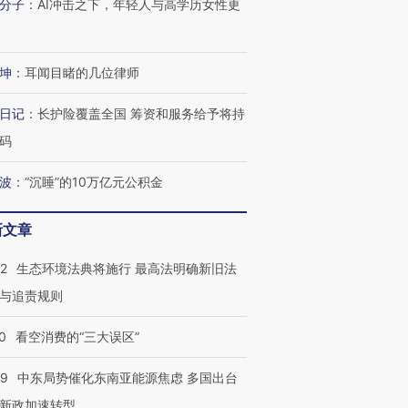
分子
：
AI冲击之下，年轻人与高学历女性更
坤
：
耳闻目睹的几位律师
日记
：
长护险覆盖全国 筹资和服务给予将持
码
波
：
“沉睡”的10万亿元公积金
新文章
42
生态环境法典将施行 最高法明确新旧法
与追责规则
0
看空消费的“三大误区”
59
中东局势催化东南亚能源焦虑 多国出台
新政加速转型