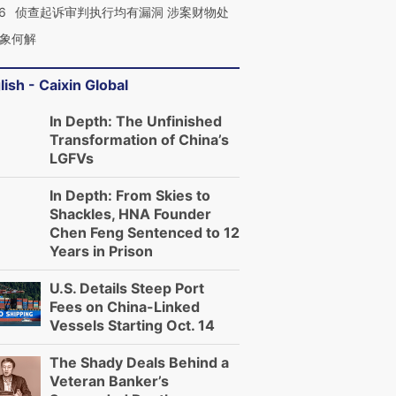
6
侦查起诉审判执行均有漏洞 涉案财物处
象何解
lish - Caixin Global
In Depth: The Unfinished
Transformation of China’s
LGFVs
In Depth: From Skies to
Shackles, HNA Founder
Chen Feng Sentenced to 12
Years in Prison
U.S. Details Steep Port
Fees on China-Linked
Vessels Starting Oct. 14
The Shady Deals Behind a
Veteran Banker’s