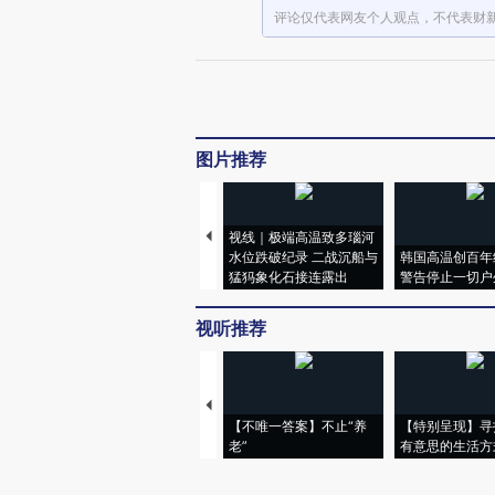
评论仅代表网友个人观点，不代表财
图片推荐
视线｜极端高温致多瑙河
水位跌破纪录 二战沉船与
韩国高温创百年
猛犸象化石接连露出
警告停止一切户
视听推荐
【不唯一答案】不止“养
【特别呈现】寻
老”
有意思的生活方