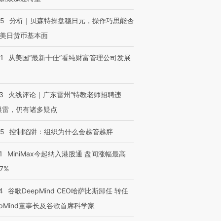
05
分析｜贝森特操盘稳日元，操作巧思能否
美日货币基本面
1
从美国“最新十佳”看纯财富管理公司发展
3
火线评论｜广东雷州“特教老师招聘违
很雷，仍有诸多疑点
05
控制陷阱：组织为什么会越管越胖
1
MiniMax今起纳入港股通 盘间涨幅最高
77%
4
谷歌DeepMind CEO哈萨比斯卸任 转任
epMind董事长及谷歌首席科学家