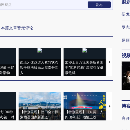
财
新网观点
发布
伍戈
罗志
本篇文章暂无评论
易峘
视
西班牙休达进入紧急状态
加沙上百万流离失所者困
马航飞行员
纪录 当局
数千非法移民从摩洛哥闯
于“塑料烤箱” 高温引发健
粒摇头丸 尿
外活动
入
康危机
毒品
博
【推广】走
找100种
【特别呈现】澳门全力探
【特别呈现】《东莞，人
会，让数智科
式·第一对
索葡语国家新渠道
间便利店》倾情上线
业
唐涯