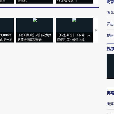
露出
康危机
心“花钱找虐”？
毒品
财
伍戈
罗志
【推广】走
找100种
【特别呈现】澳门全力探
【特别呈现】《东莞，人
会，让数智科
易峘
式·第一对
索葡语国家新渠道
间便利店》倾情上线
业
视
博
唐涯