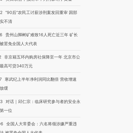
32
“90后”农民工讨薪涉刑案发回重审 因部
实不清
36
贵州山脚树矿难致16人死亡近三年 矿长
被罢免全国人大代表
2
非京籍五环内购房社保降至一年 北京市公
最高可贷340万元
7
寒武纪上半年净利润同比翻倍 营收增速
放缓
53
对话｜邱仁宗：临床研究参与者的安全永
第一位
06
全国人大常委会：六名将领涉嫌严重违
法 被罢免全国人大代表