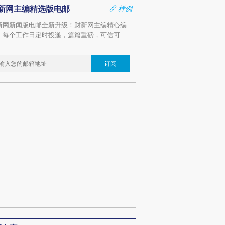
新网主编精选版电邮
样例
新网新闻版电邮全新升级！财新网主编精心编
，每个工作日定时投递，篇篇重磅，可信可
。
订阅
跨国走私7万
视线｜被称为“蟑螂”的印
视线｜“入侵”还是“人道危
检体内含3种
度Z世代 用街头抗争将教
机”？难民潮撕裂西班牙
秘鲁纳斯