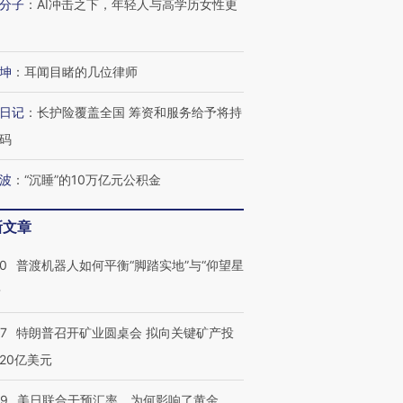
分子
：
AI冲击之下，年轻人与高学历女性更
坤
：
耳闻目睹的几位律师
日记
：
长护险覆盖全国 筹资和服务给予将持
码
波
：
“沉睡”的10万亿元公积金
新文章
00
普渡机器人如何平衡“脚踏实地”与“仰望星
？
57
特朗普召开矿业圆桌会 拟向关键矿产投
20亿美元
09
美日联合干预汇率，为何影响了黄金