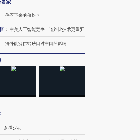
育部长拱下台
飞地休达
13人遇难
新名家
：
停不下来的价格？
恒
：
中美人工智能竞争：道路比技术更重要
进第四届链博
【商旅对话】华住集团
技“链”接产
：
海外能源供给缺口对中国的影响
【特别呈现】寻找100种
CFO：不靠规模取胜，华
【特别呈
有意思的生活方式·第三对
住三大增长引擎是什么？
有意思的
频
客
：
多看少动