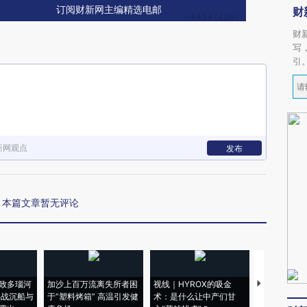
订阅财新网主编精选电邮
财
财
写
引
新网观点
发布
本篇文章暂无评论
致多瑙河
加沙上百万流离失所者困
视线｜HYROX的吸金
马航飞行员
二战沉船与
于“塑料烤箱” 高温引发健
术：是什么让中产们甘
粒摇头丸 尿