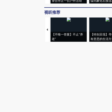
警告停止一切户外活动
猛犸象化石接连
视听推荐
【不唯一答案】不止“养
【特别呈现】寻
老”
有意思的生活方