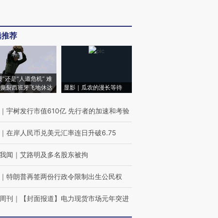
辑推荐
侵”还是“人道危机” 难
撕裂西班牙飞地休达
显影｜瓜农的漫长等待
｜
宇树发行市值610亿 先行者的加速和考验
｜
在岸人民币兑美元汇率连日升破6.75
我闻
｜
艾路明及多名股东被拘
｜
特朗普再签两份行政令限制出生公民权
周刊
｜
【封面报道】电力现货市场元年突进