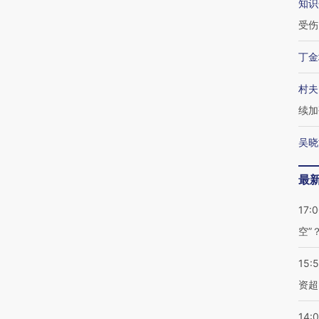
知识
受伤
丁金
村夫
续加
吴晓
最
17:
空”
15:
资超
14: