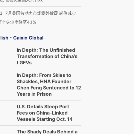
43
7月美国劳动力市场意外放缓 岗位减少
3万个失业率降至4.1%
lish - Caixin Global
In Depth: The Unfinished
Transformation of China’s
LGFVs
In Depth: From Skies to
Shackles, HNA Founder
Chen Feng Sentenced to 12
Years in Prison
U.S. Details Steep Port
Fees on China-Linked
Vessels Starting Oct. 14
The Shady Deals Behind a