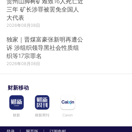
贵州山脚树矿难致16人死亡近
三年 矿长涉罪被罢免全国人
大代表
2026年08月08日
独家｜晋煤富豪张新明再遭公
诉 涉组织领导黑社会性质组
织等17宗罪名
2026年08月08日
财新移动
财新
财新周刊
Caixin
登录
网页版
订阅电邮
|
|