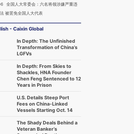
06
全国人大常委会：六名将领涉嫌严重违
法 被罢免全国人大代表
lish - Caixin Global
In Depth: The Unfinished
Transformation of China’s
LGFVs
In Depth: From Skies to
Shackles, HNA Founder
Chen Feng Sentenced to 12
Years in Prison
U.S. Details Steep Port
Fees on China-Linked
Vessels Starting Oct. 14
The Shady Deals Behind a
Veteran Banker’s