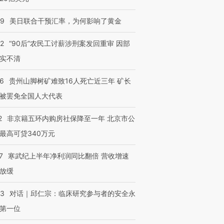
09
美日联合干预汇率，为何影响了黄金
32
“90后”农民工讨薪涉刑案发回重审 因部
实不清
36
贵州山脚树矿难致16人死亡近三年 矿长
被罢免全国人大代表
2
非京籍五环内购房社保降至一年 北京市公
最高可贷340万元
7
寒武纪上半年净利润同比翻倍 营收增速
放缓
53
对话｜邱仁宗：临床研究参与者的安全永
第一位