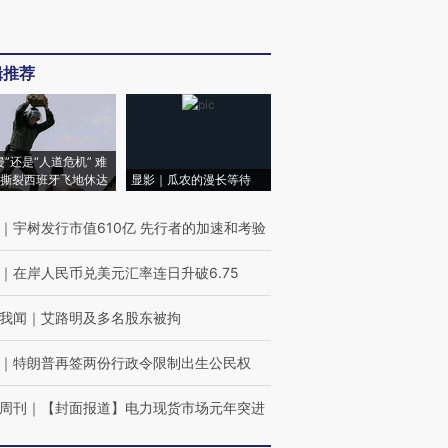
辑推荐
侵”还是“人道危机” 难
撕裂西班牙飞地休达
显影｜瓜农的漫长等待
｜
宇树发行市值610亿 先行者的加速和考验
｜
在岸人民币兑美元汇率连日升破6.75
我闻
｜
艾路明及多名股东被拘
｜
特朗普再签两份行政令限制出生公民权
周刊
｜
【封面报道】电力现货市场元年突进