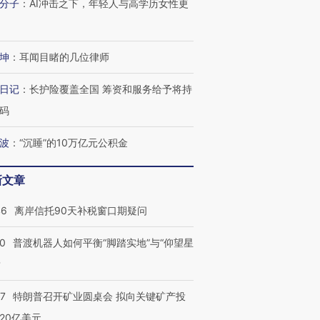
分子
：
AI冲击之下，年轻人与高学历女性更
坤
：
耳闻目睹的几位律师
日记
：
长护险覆盖全国 筹资和服务给予将持
码
波
：
“沉睡”的10万亿元公积金
新文章
46
离岸信托90天补税窗口期疑问
00
普渡机器人如何平衡“脚踏实地”与“仰望星
？
57
特朗普召开矿业圆桌会 拟向关键矿产投
20亿美元