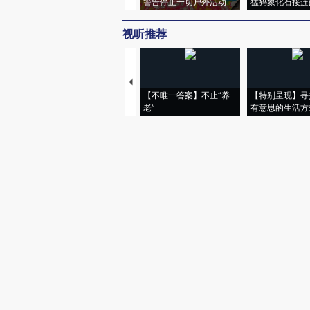
警告停止一切户外活动
猛犸象化石接连
视听推荐
【不唯一答案】不止“养
【特别呈现】寻
老”
有意思的生活方