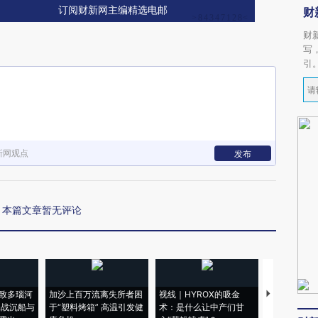
订阅财新网主编精选电邮
财
财
写
引
新网观点
发布
本篇文章暂无评论
致多瑙河
加沙上百万流离失所者困
视线｜HYROX的吸金
马航飞行员
二战沉船与
于“塑料烤箱” 高温引发健
术：是什么让中产们甘
粒摇头丸 尿