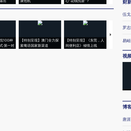
露出
康危机
心“花钱找虐”？
毒品
财
伍戈
罗志
【推广】走
找100种
【特别呈现】澳门全力探
【特别呈现】《东莞，人
会，让数智科
易峘
式·第一对
索葡语国家新渠道
间便利店》倾情上线
业
视
博
唐涯