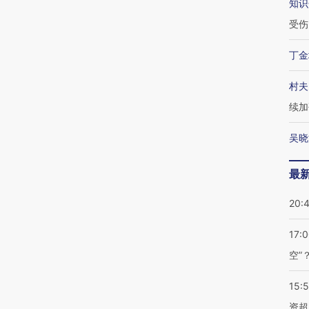
知识
受伤
丁金
村夫
续加
吴晓
最
20:
17:
空”
15:
资超