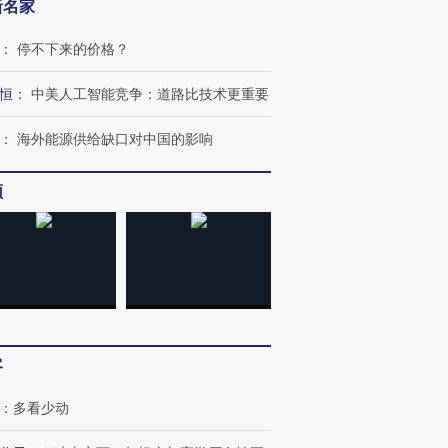
育部长拱下台
飞地休达
13人遇难
新名家
：
停不下来的价格？
恒
：
中美人工智能竞争：道路比技术更重要
进第四届链博
【商旅对话】华住集团
技“链”接产
：
海外能源供给缺口对中国的影响
【特别呈现】寻找100种
CFO：不靠规模取胜，华
【特别呈
有意思的生活方式·第三对
住三大增长引擎是什么？
有意思的
频
客
：
多看少动