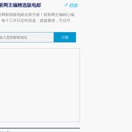
新网主编精选版电邮
样例
新网新闻版电邮全新升级！财新网主编精心编
，每个工作日定时投递，篇篇重磅，可信可
。
订阅
跨国走私7万
视线｜被称为“蟑螂”的印
视线｜“入侵”还是“人道危
检体内含3种
度Z世代 用街头抗争将教
机”？难民潮撕裂西班牙
秘鲁纳斯