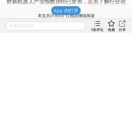
财新机器人产业指数(RII)已发布，
点击了解行业动
态
App 内打开
本文共计303字 订阅后继续阅读
发表评论得积分
登录
后获取已订阅的阅读权限
0
条评论
收藏
分享
财新通会员
订阅/会员升级
可畅读全文
责任编辑：王玉虎
版面编辑：运维组
财新网所刊载内容之知识产权为财新传媒及/或相关权利人
专属所有或持有。未经许可，禁止进行转载、摘编、复制及