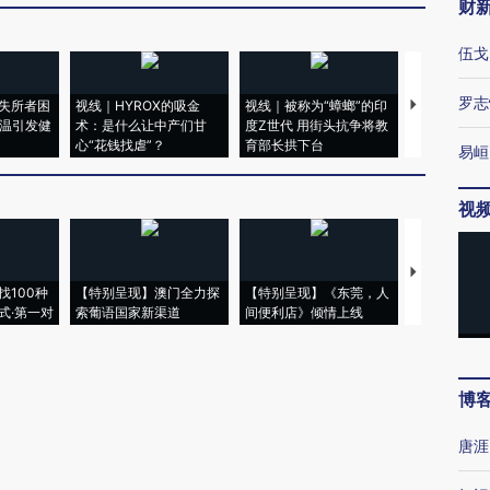
财
伍戈
罗志
失所者困
视线｜HYROX的吸金
视线｜被称为“蟑螂”的印
视线｜“入侵
高温引发健
术：是什么让中产们甘
度Z世代 用街头抗争将教
机”？难民潮
心“花钱找虐”？
育部长拱下台
飞地休达
易峘
视
【推广】走
找100种
【特别呈现】澳门全力探
【特别呈现】《东莞，人
会，让数智科
式·第一对
索葡语国家新渠道
间便利店》倾情上线
业
博
唐涯