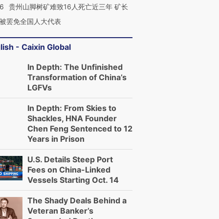
36
贵州山脚树矿难致16人死亡近三年 矿长
被罢免全国人大代表
lish - Caixin Global
In Depth: The Unfinished
Transformation of China’s
LGFVs
In Depth: From Skies to
Shackles, HNA Founder
Chen Feng Sentenced to 12
Years in Prison
U.S. Details Steep Port
Fees on China-Linked
Vessels Starting Oct. 14
The Shady Deals Behind a
Veteran Banker’s