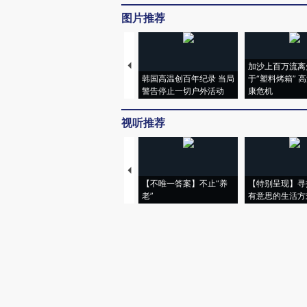
图片推荐
加沙上百万流离
韩国高温创百年纪录 当局
于“塑料烤箱” 
警告停止一切户外活动
康危机
视听推荐
【不唯一答案】不止“养
【特别呈现】寻
老”
有意思的生活方