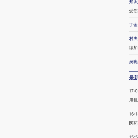
知识
受伤
丁金
村夫
续加
吴晓
最
17:
用机
16:1
医药
15:5