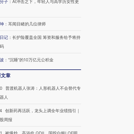
分子
：
AI冲击之下，年轻人与高学历女性更
坤
：
耳闻目睹的几位律师
日记
：
长护险覆盖全国 筹资和服务给予将持
码
波
：
“沉睡”的10万亿元公积金
新文章
00
普渡机器人张涛：人形机器人不会替代专
器人
4
创新药再活跃，龙头上调全年业绩指引｜
股周报
1
被爆炒、高溢价 QDII、国投白银LOF明