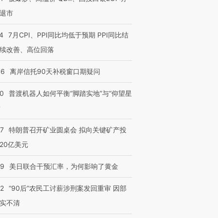
退市
4
7月CPI、PPI同比均低于预期 PPI同比结
续改善、高位回落
46
离岸信托90天补税窗口期疑问
00
普渡机器人如何平衡“脚踏实地”与“仰望星
？
57
特朗普召开矿业圆桌会 拟向关键矿产投
20亿美元
09
美日联合干预汇率，为何影响了黄金
32
“90后”农民工讨薪涉刑案发回重审 因部
实不清