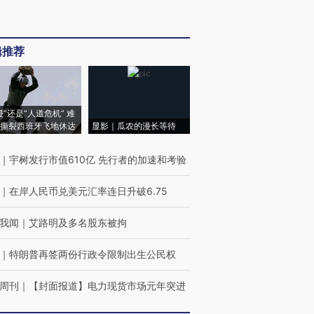
辑推荐
侵”还是“人道危机” 难
撕裂西班牙飞地休达
显影｜瓜农的漫长等待
｜
宇树发行市值610亿 先行者的加速和考验
｜
在岸人民币兑美元汇率连日升破6.75
我闻
｜
艾路明及多名股东被拘
｜
特朗普再签两份行政令限制出生公民权
周刊
｜
【封面报道】电力现货市场元年突进