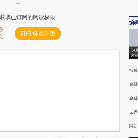
获取已订阅的阅读权限
编
员
订阅/会员升级
文
“入
民潮
特稿
金融
金融
世界
财新