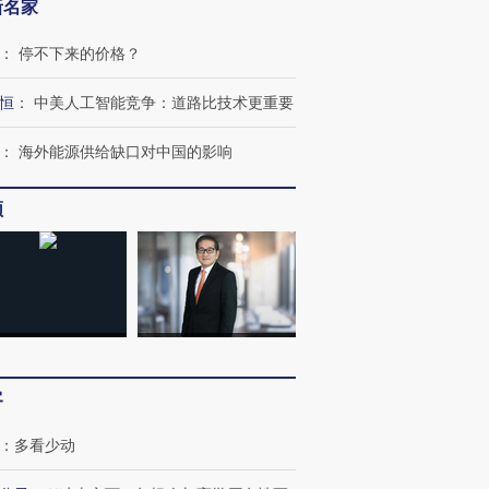
新名家
：
停不下来的价格？
恒
：
中美人工智能竞争：道路比技术更重要
”还是“人道危
湖北宜昌局部短时降雨
哈尔滨遭遇短时极端强降
撕裂西班牙
128毫米 紧急转移近
雨 3小时累计雨量超80毫
秘鲁纳斯
4000人
米
13人遇难
：
海外能源供给缺口对中国的影响
频
进第四届链博
【商旅对话】华住集团
技“链”接产
【特别呈现】寻找100种
CFO：不靠规模取胜，华
【特别呈
有意思的生活方式·第三对
住三大增长引擎是什么？
有意思的
客
：
多看少动