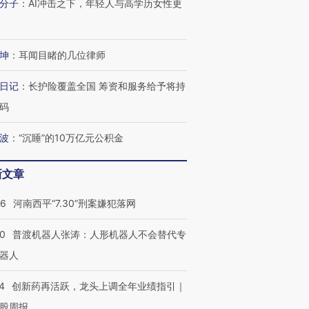
分子
：
AI冲击之下，年轻人与高学历女性更
坤
：
耳闻目睹的几位律师
日记
：
长护险覆盖全国 筹资和服务给予将持
码
波
：
“沉睡”的10万亿元公积金
新文章
26
河南西平“7.30”刑案嫌犯落网
00
普渡机器人张涛：人形机器人不会替代专
器人
4
创新药再活跃，龙头上调全年业绩指引｜
股周报