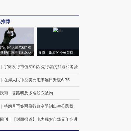
辑推荐
侵”还是“人道危机” 难
撕裂西班牙飞地休达
显影｜瓜农的漫长等待
｜
宇树发行市值610亿 先行者的加速和考验
｜
在岸人民币兑美元汇率连日升破6.75
我闻
｜
艾路明及多名股东被拘
｜
特朗普再签两份行政令限制出生公民权
周刊
｜
【封面报道】电力现货市场元年突进