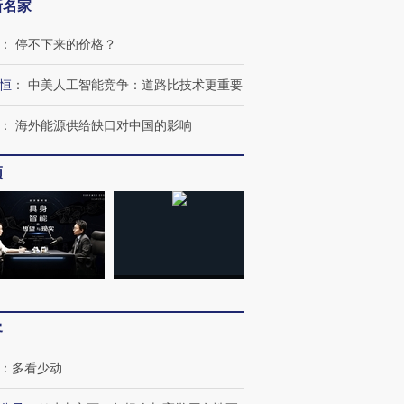
新名家
：
停不下来的价格？
”还是“人道危
湖北宜昌局部短时降雨
哈尔滨遭遇短时极端强降
撕裂西班牙
128毫米 紧急转移近
雨 3小时累计雨量超80毫
秘鲁纳斯
恒
：
中美人工智能竞争：道路比技术更重要
4000人
米
13人遇难
：
海外能源供给缺口对中国的影响
频
进第四届链博
【商旅对话】华住集团
技“链”接产
【特别呈现】寻找100种
CFO：不靠规模取胜，华
【特别呈
有意思的生活方式·第三对
住三大增长引擎是什么？
有意思的
客
：
多看少动