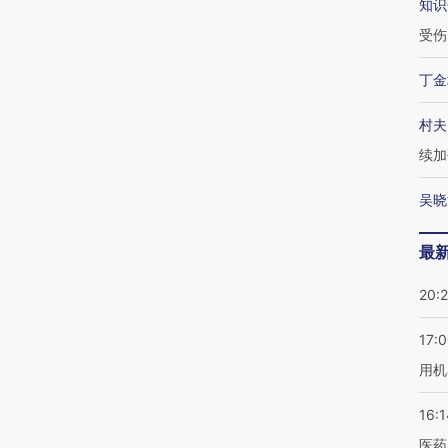
知识
受伤
丁金
村夫
续加
吴晓
最
20:
17:
用机
16:1
医药