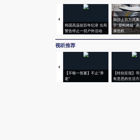
加沙上百万流离
韩国高温创百年纪录 当局
于“塑料烤箱” 
警告停止一切户外活动
康危机
视听推荐
【不唯一答案】不止“养
【特别呈现】寻
老”
有意思的生活方