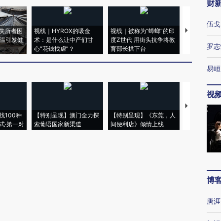
财
伍戈
失所者困
视线｜HYROX的吸金
视线｜被称为“蟑螂”的印
视线｜“入侵
高温引发健
术：是什么让中产们甘
度Z世代 用街头抗争将教
机”？难民潮
罗志
心“花钱找虐”？
育部长拱下台
飞地休达
易峘
视
【推广】走
找100种
【特别呈现】澳门全力探
【特别呈现】《东莞，人
会，让数智科
式·第一对
索葡语国家新渠道
间便利店》倾情上线
业
博
唐涯