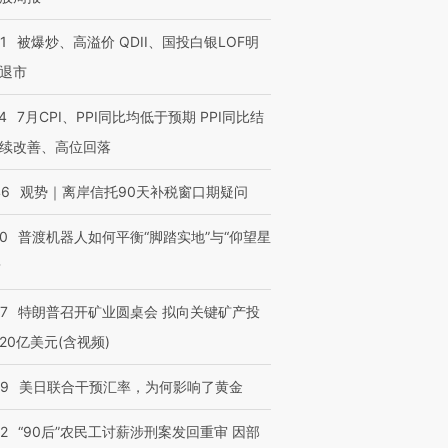
1
被爆炒、高溢价 QDII、国投白银LOF明
退市
4
7月CPI、PPI同比均低于预期 PPI同比结
续改善、高位回落
46
观势｜离岸信托90天补税窗口期疑问
00
普渡机器人如何平衡“脚踏实地”与“仰望星
？
57
特朗普召开矿业圆桌会 拟向关键矿产投
20亿美元(含视频)
09
美日联合干预汇率，为何影响了黄金
32
“90后”农民工讨薪涉刑案发回重审 因部