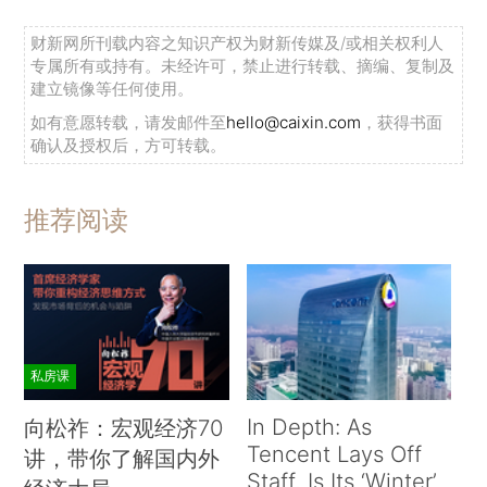
财新网所刊载内容之知识产权为财新传媒及/或相关权利人
专属所有或持有。未经许可，禁止进行转载、摘编、复制及
建立镜像等任何使用。
如有意愿转载，请发邮件至
hello@caixin.com
，获得书面
确认及授权后，方可转载。
推荐阅读
私房课
In Depth: As
向松祚：宏观经济70
Tencent Lays Off
讲，带你了解国内外
Staff, Is Its ‘Winter’