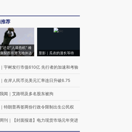
辑推荐
侵”还是“人道危机” 难
撕裂西班牙飞地休达
显影｜瓜农的漫长等待
｜
宇树发行市值610亿 先行者的加速和考验
｜
在岸人民币兑美元汇率连日升破6.75
我闻
｜
艾路明及多名股东被拘
｜
特朗普再签两份行政令限制出生公民权
周刊
｜
【封面报道】电力现货市场元年突进