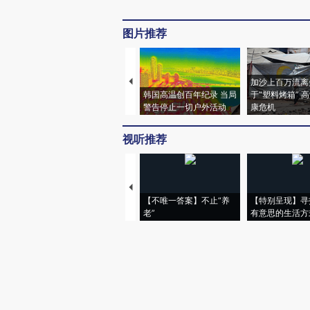
图片推荐
加沙上百万流离
韩国高温创百年纪录 当局
于“塑料烤箱” 
警告停止一切户外活动
康危机
视听推荐
【不唯一答案】不止“养
【特别呈现】寻
老”
有意思的生活方