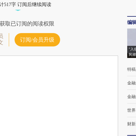
计517字 订阅后继续阅读
编
获取已订阅的阅读权限
员
订阅/会员升级
文
“入
民潮
特稿
金融
金融
世界
财新