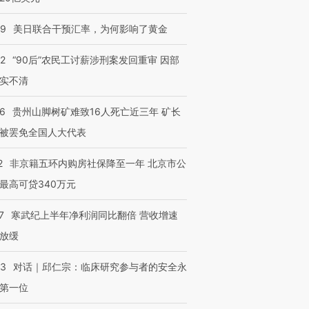
09
美日联合干预汇率，为何影响了黄金
32
“90后”农民工讨薪涉刑案发回重审 因部
实不清
36
贵州山脚树矿难致16人死亡近三年 矿长
被罢免全国人大代表
2
非京籍五环内购房社保降至一年 北京市公
最高可贷340万元
7
寒武纪上半年净利润同比翻倍 营收增速
放缓
53
对话｜邱仁宗：临床研究参与者的安全永
第一位