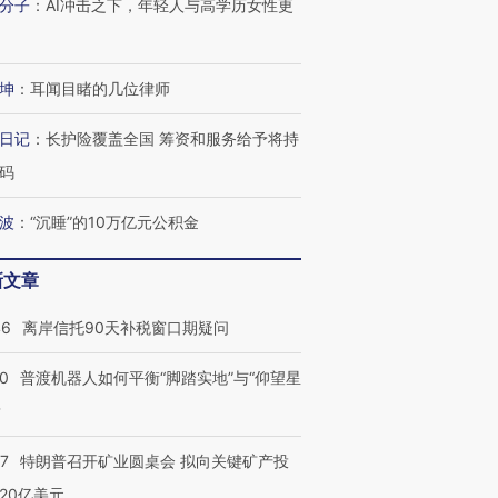
分子
：
AI冲击之下，年轻人与高学历女性更
坤
：
耳闻目睹的几位律师
日记
：
长护险覆盖全国 筹资和服务给予将持
码
波
：
“沉睡”的10万亿元公积金
新文章
46
离岸信托90天补税窗口期疑问
00
普渡机器人如何平衡“脚踏实地”与“仰望星
？
57
特朗普召开矿业圆桌会 拟向关键矿产投
20亿美元