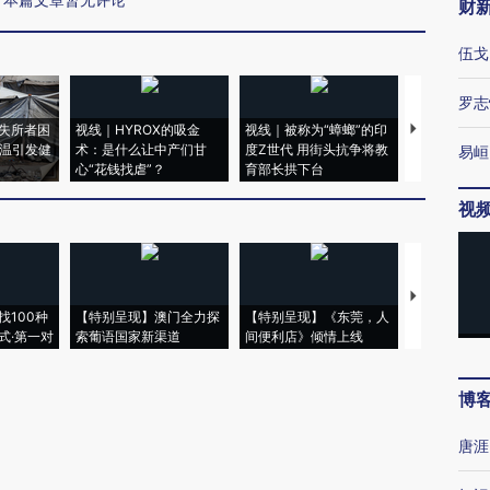
财
伍戈
罗志
失所者困
视线｜HYROX的吸金
视线｜被称为“蟑螂”的印
视线｜“入侵
高温引发健
术：是什么让中产们甘
度Z世代 用街头抗争将教
机”？难民潮
易峘
心“花钱找虐”？
育部长拱下台
飞地休达
视
【推广】走
找100种
【特别呈现】澳门全力探
【特别呈现】《东莞，人
会，让数智科
式·第一对
索葡语国家新渠道
间便利店》倾情上线
业
博
唐涯