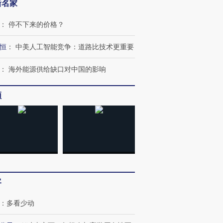
新名家
：
停不下来的价格？
恒
：
中美人工智能竞争：道路比技术更重要
”还是“人道危
湖北宜昌局部短时降雨
哈尔滨遭遇短时极端强降
撕裂西班牙
128毫米 紧急转移近
雨 3小时累计雨量超80毫
秘鲁纳斯
：
海外能源供给缺口对中国的影响
4000人
米
13人遇难
频
进第四届链博
【商旅对话】华住集团
技“链”接产
【特别呈现】寻找100种
CFO：不靠规模取胜，华
【特别呈
有意思的生活方式·第三对
住三大增长引擎是什么？
有意思的
客
：
多看少动