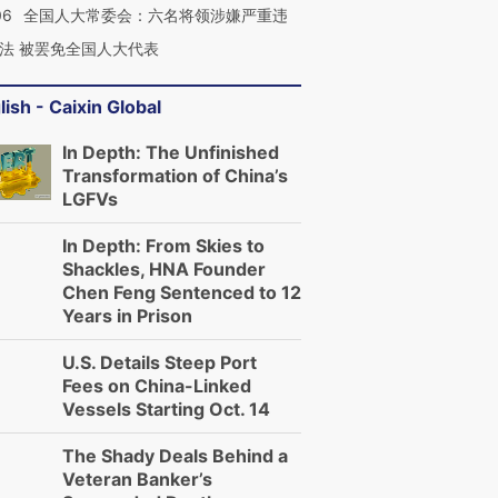
06
全国人大常委会：六名将领涉嫌严重违
法 被罢免全国人大代表
lish - Caixin Global
In Depth: The Unfinished
Transformation of China’s
LGFVs
In Depth: From Skies to
Shackles, HNA Founder
Chen Feng Sentenced to 12
Years in Prison
U.S. Details Steep Port
Fees on China-Linked
Vessels Starting Oct. 14
The Shady Deals Behind a
Veteran Banker’s