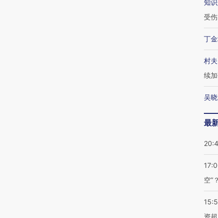
知识
受伤
丁金
村夫
续加
吴晓
最
20:
17:
空”
15:
资超