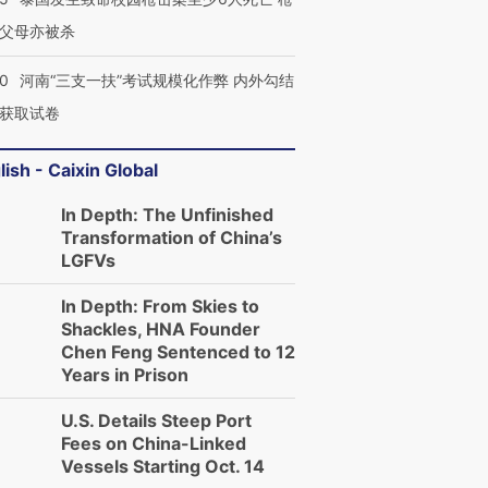
父母亦被杀
40
河南“三支一扶”考试规模化作弊 内外勾结
获取试卷
lish - Caixin Global
In Depth: The Unfinished
Transformation of China’s
LGFVs
In Depth: From Skies to
Shackles, HNA Founder
Chen Feng Sentenced to 12
Years in Prison
U.S. Details Steep Port
Fees on China-Linked
Vessels Starting Oct. 14