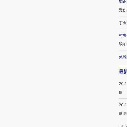
知识
受伤
丁金
村夫
续加
吴晓
最
20:
倍
20:1
影响
19:5