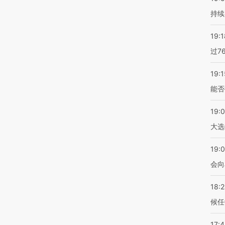
持续
19:1
过7
19:1
能否
19:
大选
19:0
会向
18:
候任
17: