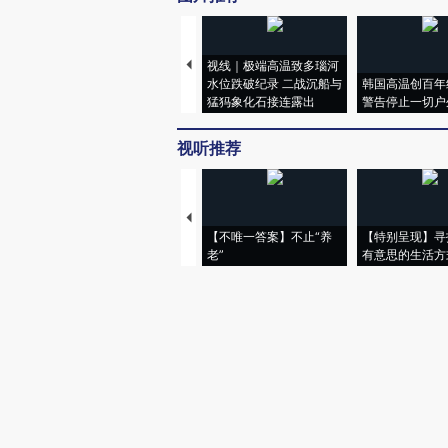
视线｜极端高温致多瑙河
水位跌破纪录 二战沉船与
韩国高温创百年
猛犸象化石接连露出
警告停止一切户
视听推荐
【不唯一答案】不止“养
【特别呈现】寻
老”
有意思的生活方