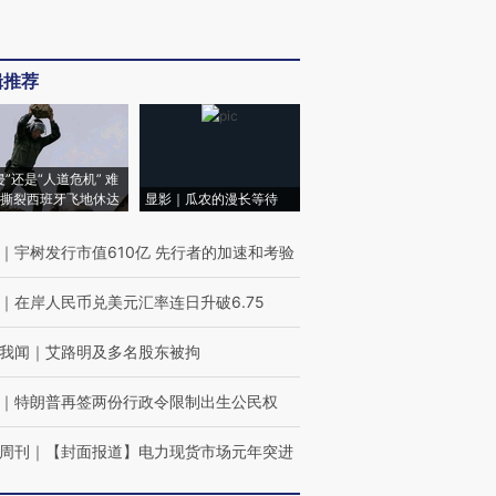
辑推荐
侵”还是“人道危机” 难
撕裂西班牙飞地休达
显影｜瓜农的漫长等待
｜
宇树发行市值610亿 先行者的加速和考验
｜
在岸人民币兑美元汇率连日升破6.75
我闻
｜
艾路明及多名股东被拘
｜
特朗普再签两份行政令限制出生公民权
周刊
｜
【封面报道】电力现货市场元年突进