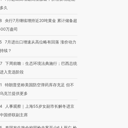
多久
8
央行7月继续增持近20吨黄金 累计储备超
600万盎司
5
7月进出口增速从高位略有回落 涨价动力
持续？
07
下周前瞻：生态环境法典施行；巴西总统
进入竞选阶段
1
特朗普坚称美国防空弹药库存充足 但不
乌克兰提供更多
24
人事观察｜上海55岁女副市长解冬进京
中国侨联副主席
45
泰国发生致命校园枪击案至少6人死亡 枪