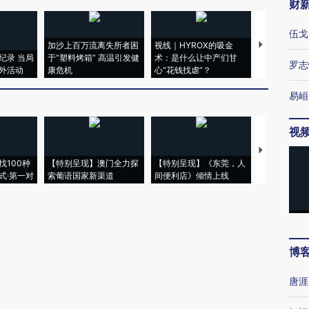
财
伍戈
加沙上百万流离失所者困
视线｜HYROX的吸金
马航飞行员
纪录 当局
于“塑料烤箱” 高温引发健
术：是什么让中产们甘
粒摇头丸 尿
罗志
外活动
康危机
心“花钱找虐”？
毒品
易峘
视
【推广】走
找100种
【特别呈现】澳门全力探
【特别呈现】《东莞，人
会，让数智科
式·第一对
索葡语国家新渠道
间便利店》倾情上线
业
博
唐涯