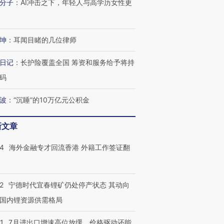
分子
：
AI冲击之下，年轻人与高学历女性更
坤
：
耳闻目睹的几位律师
日记
：
长护险覆盖全国 筹资和服务给予将持
码
波
：
“沉睡”的10万亿元公积金
新文章
14
海外金融专才回流香港 外籍工作签证翻
2
宁德时代宜春锂矿仍处停产状态 其动向
国内锂资源供需格局
1
7月进出口增速高位放缓，价格驱动还能