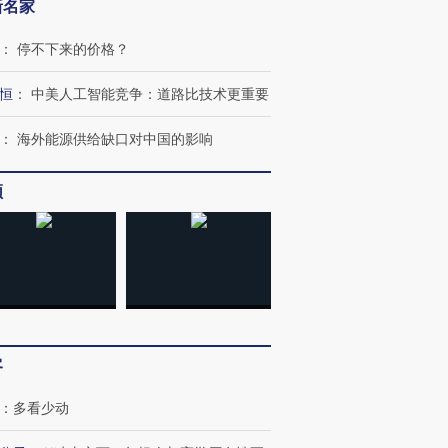
新名家
：
停不下来的价格？
跨国走私7万
视线｜被称为“蟑螂”的印
视线｜“入侵”还是“人道危
检体内含3种
度Z世代 用街头抗争将教
机”？难民潮撕裂西班牙
秘鲁纳斯
恒
：
中美人工智能竞争：道路比技术更重要
育部长拱下台
飞地休达
13人遇难
：
海外能源供给缺口对中国的影响
频
进第四届链博
【商旅对话】华住集团
技“链”接产
【特别呈现】寻找100种
CFO：不靠规模取胜，华
【特别呈
有意思的生活方式·第三对
住三大增长引擎是什么？
有意思的
客
：
多看少动