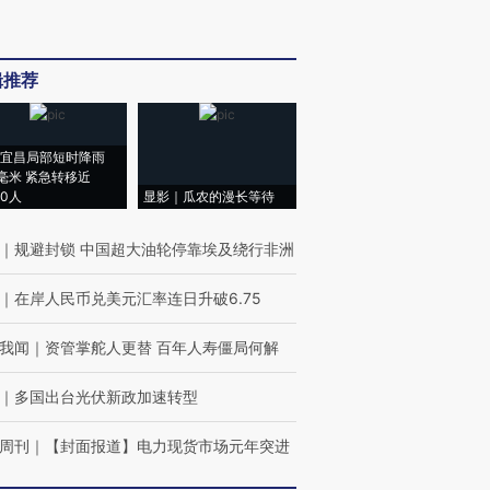
辑推荐
宜昌局部短时降雨
8毫米 紧急转移近
00人
显影｜瓜农的漫长等待
｜
规避封锁 中国超大油轮停靠埃及绕行非洲
｜
在岸人民币兑美元汇率连日升破6.75
我闻
｜
资管掌舵人更替 百年人寿僵局何解
｜
多国出台光伏新政加速转型
周刊
｜
【封面报道】电力现货市场元年突进