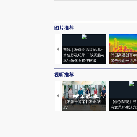
图片推荐
视线｜极端高温致多瑙河
水位跌破纪录 二战沉船与
韩国高温创百年
猛犸象化石接连露出
警告停止一切户
视听推荐
【不唯一答案】不止“养
【特别呈现】寻
老”
有意思的生活方