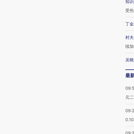
知识
受伤
丁金
村夫
续加
吴晓
最
09:
元二
09:
0.1
09: