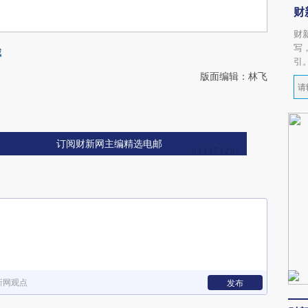
财
财
写
城
引
版面编辑：林飞
订阅财新网主编精选电邮
新网观点
发布