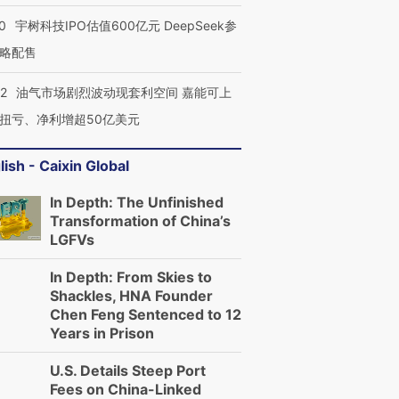
0
宇树科技IPO估值600亿元 DeepSeek参
略配售
22
油气市场剧烈波动现套利空间 嘉能可上
扭亏、净利增超50亿美元
lish - Caixin Global
In Depth: The Unfinished
Transformation of China’s
LGFVs
In Depth: From Skies to
Shackles, HNA Founder
Chen Feng Sentenced to 12
Years in Prison
U.S. Details Steep Port
Fees on China-Linked