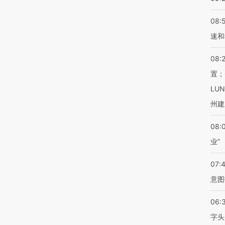
08:
速和
08:
置；
LU
州建
08:
业”
07:
意图
06:
字头