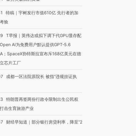
51
特稿｜宇树发行市值610亿 先行者的加
考验
29
T早报｜英伟达或拟下调下代GPU显存配
Open AI为免费用户默认提供GPT-5.6
NA；SpaceX协特斯拉宣布斥168亿美元在德
立芯片工厂
07
成都一区法院原院长 被指“违规挂证执
43
特朗普再签两份行政令限制出生公民权
打击生育旅游产业
37
财经早知道｜部分银行房贷利率，降至“2