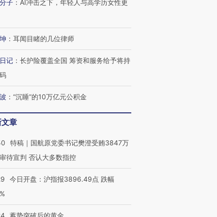
分子
：
AI冲击之下，年轻人与高学历女性更
坤
：
耳闻目睹的几位律师
日记
：
长护险覆盖全国 筹资和服务给予将持
码
波
：
“沉睡”的10万亿元公积金
新文章
50
特稿｜国航原党委书记樊澄受贿3847万
审待宣判 否认大多数指控
29
今日开盘：沪指报3896.49点 跌幅
0%
24
蓄势突破后的黄金