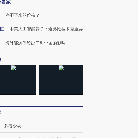
新名家
：
停不下来的价格？
恒
：
中美人工智能竞争：道路比技术更重要
：
海外能源供给缺口对中国的影响
OX的吸金
马航飞行员跨国走私7万
视线｜被称为“蟑螂”的印
让中产们甘
粒摇头丸 尿检体内含3种
度Z世代 用街头抗争将教
秘鲁纳斯
频
”？
毒品
育部长拱下台
13人遇难
进第四届链博
【商旅对话】华住集团
技“链”接产
【特别呈现】寻找100种
CFO：不靠规模取胜，华
【特别呈
有意思的生活方式·第三对
住三大增长引擎是什么？
有意思的
客
：
多看少动