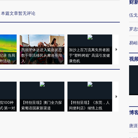
财
本篇文章暂无评论
伍戈
罗志
易峘
西班牙休达进入紧急状态
加沙上百万流离失所者困
视线｜HYR
纪录 当局
数千非法移民从摩洛哥闯
于“塑料烤箱” 高温引发健
术：是什么
视
外活动
入
康危机
心“花钱找虐
【推广】走
找100种
【特别呈现】澳门全力探
【特别呈现】《东莞，人
会，让数智科
式·第一对
索葡语国家新渠道
间便利店》倾情上线
业
博
唐涯