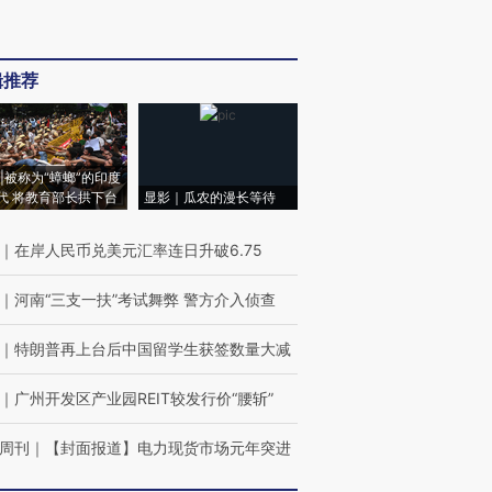
辑推荐
|被称为“蟑螂”的印度
代 将教育部长拱下台
显影｜瓜农的漫长等待
｜
在岸人民币兑美元汇率连日升破6.75
｜
河南“三支一扶”考试舞弊 警方介入侦查
｜
特朗普再上台后中国留学生获签数量大减
｜
广州开发区产业园REIT较发行价“腰斩”
周刊
｜
【封面报道】电力现货市场元年突进