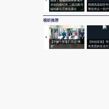
视线｜极端高温致多瑙河
水位跌破纪录 二战沉船与
韩国高温创百年
猛犸象化石接连露出
警告停止一切户
视听推荐
【不唯一答案】不止“养
【特别呈现】寻
老”
有意思的生活方