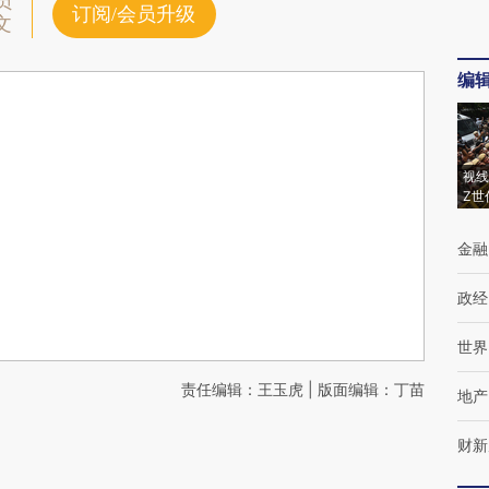
员
订阅/会员升级
文
编
视线
Z世
金融
政经
世界
责任编辑：王玉虎 | 版面编辑：丁苗
地产
财新