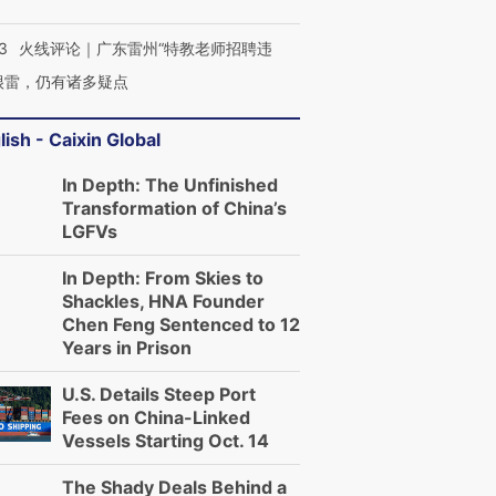
3
火线评论｜广东雷州“特教老师招聘违
很雷，仍有诸多疑点
lish - Caixin Global
In Depth: The Unfinished
Transformation of China’s
LGFVs
In Depth: From Skies to
Shackles, HNA Founder
Chen Feng Sentenced to 12
Years in Prison
U.S. Details Steep Port
Fees on China-Linked
Vessels Starting Oct. 14
The Shady Deals Behind a