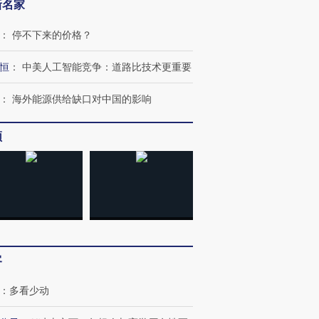
OX的吸金
马航飞行员跨国走私7万
视线｜被称为“蟑螂”的印
新名家
让中产们甘
粒摇头丸 尿检体内含3种
度Z世代 用街头抗争将教
秘鲁纳斯
”？
毒品
育部长拱下台
13人遇难
：
停不下来的价格？
恒
：
中美人工智能竞争：道路比技术更重要
：
海外能源供给缺口对中国的影响
进第四届链博
【商旅对话】华住集团
技“链”接产
【特别呈现】寻找100种
CFO：不靠规模取胜，华
【特别呈
频
有意思的生活方式·第三对
住三大增长引擎是什么？
有意思的
客
：
多看少动