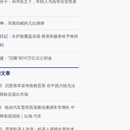
分子
：
AI冲击之下，年轻人与高学历女性更
坤
：
耳闻目睹的几位律师
日记
：
长护险覆盖全国 筹资和服务给予将持
码
波
：
“沉睡”的10万亿元公积金
新文章
6
贝恩资本宣布收购贡茶 在中国大陆无法
商标后退出市场
6
电动汽车需求高涨驱动澳洲车市增长 中
牌表现强劲｜出海·汽车
00
普渡机器人张涛：机器人规模化靠技术、