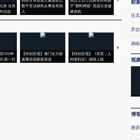
西班牙休达进入紧急状态
加沙上百万流离失所者困
视线｜HYR
财
纪录 当局
数千非法移民从摩洛哥闯
于“塑料烤箱” 高温引发健
术：是什么
外活动
入
康危机
心“花钱找虐
伍戈
罗志
易峘
【推广】走
找100种
【特别呈现】澳门全力探
【特别呈现】《东莞，人
会，让数智科
视
式·第一对
索葡语国家新渠道
间便利店》倾情上线
业
博
唐涯