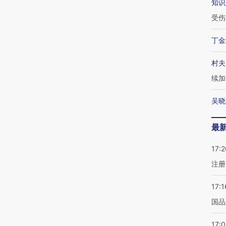
知识
受伤
丁金
村夫
续加
吴晓
最
17:2
注册
17:1
国品
17: