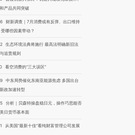
和产品共同突破
56
财新调查｜7月消费或有反弹、出口维持
 受哪些因素带动？
42
生态环境法典将施行 最高法明确新旧法
与追责规则
0
看空消费的“三大误区”
59
中东局势催化东南亚能源焦虑 多国出台
新政加速转型
05
分析｜贝森特操盘稳日元，操作巧思能否
美日货币基本面
1
从美国“最新十佳”看纯财富管理公司发展