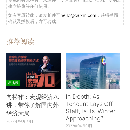
专属所有或持有。未经许可，禁止进行转载、摘编、复制及
建立镜像等任何使用。
如有意愿转载，请发邮件至
hello@caixin.com
，获得书面
确认及授权后，方可转载。
推荐阅读
私房课
In Depth: As
向松祚：宏观经济70
Tencent Lays Off
讲，带你了解国内外
Staff, Is Its ‘Winter’
经济大局
Approaching?
2022年04月06日
2022年04月01日