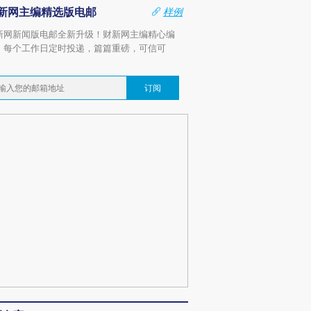
新网主编精选版电邮
样例
新网新闻版电邮全新升级！财新网主编精心编
，每个工作日定时投递，篇篇重磅，可信可
。
订阅
OX的吸金
马航飞行员跨国走私7万
视线｜被称为“蟑螂”的印