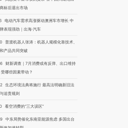
商标后退出市场
6
电动汽车需求高涨驱动澳洲车市增长 中
牌表现强劲｜出海·汽车
00
普渡机器人张涛：机器人规模化靠技术、
和产品共同突破
56
财新调查｜7月消费或有反弹、出口维持
 受哪些因素带动？
42
生态环境法典将施行 最高法明确新旧法
与追责规则
0
看空消费的“三大误区”
59
中东局势催化东南亚能源焦虑 多国出台
新政加速转型