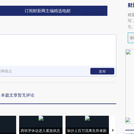
财
订阅财新网主编精选电邮
财
写
引
新网观点
发布
本篇文章暂无评论
西班牙休达进入紧急状态
加沙上百万流离失所者困
视线｜HYR