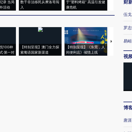
财
纪录 当局
数千非法移民从摩洛哥闯
于“塑料烤箱” 高温引发健
术：是什么
外活动
入
康危机
心“花钱找虐
伍戈
罗志
易峘
【推广】走
找100种
【特别呈现】澳门全力探
【特别呈现】《东莞，人
会，让数智科
式·第一对
索葡语国家新渠道
间便利店》倾情上线
业
视
博
唐涯