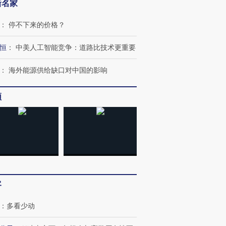
新名家
让中产们甘
粒摇头丸 尿检体内含3种
度Z世代 用街头抗争将教
秘鲁纳斯
”？
毒品
育部长拱下台
13人遇难
：
停不下来的价格？
恒
：
中美人工智能竞争：道路比技术更重要
：
海外能源供给缺口对中国的影响
进第四届链博
【商旅对话】华住集团
技“链”接产
【特别呈现】寻找100种
CFO：不靠规模取胜，华
【特别呈
有意思的生活方式·第三对
住三大增长引擎是什么？
有意思的
频
客
：
多看少动