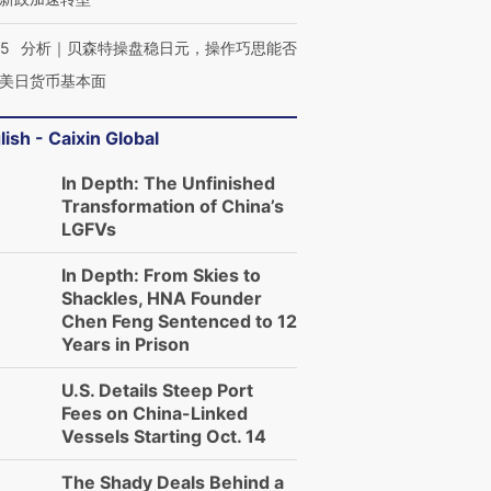
05
分析｜贝森特操盘稳日元，操作巧思能否
美日货币基本面
lish - Caixin Global
In Depth: The Unfinished
Transformation of China’s
LGFVs
In Depth: From Skies to
Shackles, HNA Founder
Chen Feng Sentenced to 12
Years in Prison
U.S. Details Steep Port
Fees on China-Linked
Vessels Starting Oct. 14
The Shady Deals Behind a