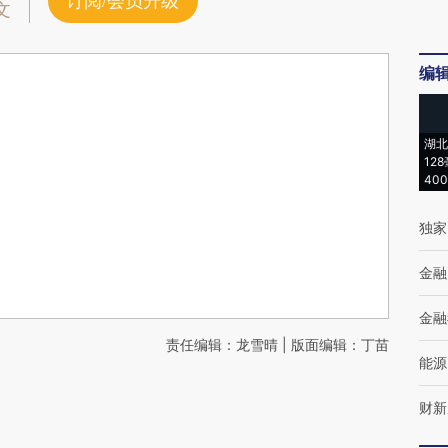
订阅/会员升级
文
编
湖北
12
40
独家
金融
金融
责任编辑：龙雪晴 | 版面编辑：丁苗
能源
财新