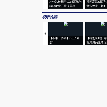
水位跌破纪录 二战沉船与
韩国高温创百年
猛犸象化石接连露出
警告停止一切户
视听推荐
【不唯一答案】不止“养
【特别呈现】寻
老”
有意思的生活方