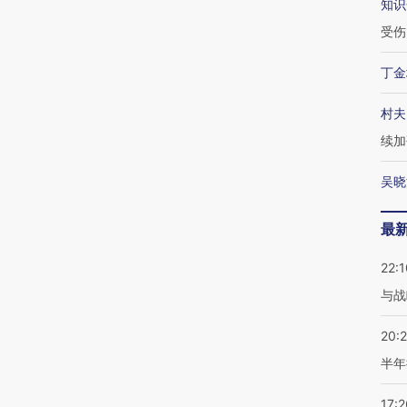
知识
受伤
丁金
村夫
续加
吴晓
最
22:1
与战
20:
半年
17:2