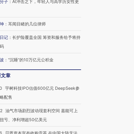
分子
：
AI冲击之下，年轻人与高学历女性更
坤
：
耳闻目睹的几位律师
日记
：
长护险覆盖全国 筹资和服务给予将持
码
波
：
“沉睡”的10万亿元公积金
新文章
0
宇树科技IPO估值600亿元 DeepSeek参
略配售
22
油气市场剧烈波动现套利空间 嘉能可上
扭亏、净利增超50亿美元
6
贝恩资本宣布收购贡茶 在中国大陆无法