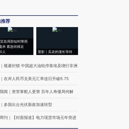
辑推荐
宜昌局部短时降雨
8毫米 紧急转移近
00人
显影｜瓜农的漫长等待
｜
规避封锁 中国超大油轮停靠埃及绕行非洲
｜
在岸人民币兑美元汇率连日升破6.75
我闻
｜
资管掌舵人更替 百年人寿僵局何解
｜
多国出台光伏新政加速转型
周刊
｜
【封面报道】电力现货市场元年突进