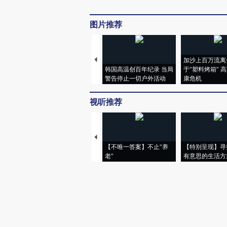
图片推荐
加沙上百万流离
韩国高温创百年纪录 当局
于“塑料烤箱” 
警告停止一切户外活动
康危机
视听推荐
【不唯一答案】不止“养
【特别呈现】寻
老”
有意思的生活方