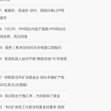
1
被爆炒、高溢价 QDII、国投白银LOF明
退市
4
7月CPI、PPI同比均低于预期 PPI同比结
续改善、高位回落
46
观势｜离岸信托90天补税窗口期疑问
00
普渡机器人如何平衡“脚踏实地”与“仰望星
？
57
特朗普召开矿业圆桌会 拟向关键矿产投
20亿美元(含视频)
09
美日联合干预汇率，为何影响了黄金
32
“90后”农民工讨薪涉刑案发回重审 因部