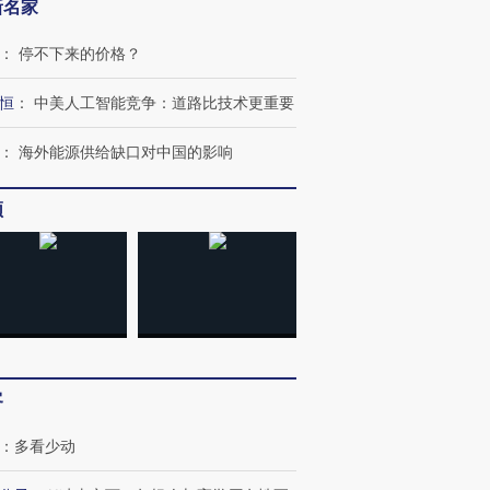
新名家
：
停不下来的价格？
恒
：
中美人工智能竞争：道路比技术更重要
”还是“人道危
湖北宜昌局部短时降雨
哈尔滨遭遇短时极端强降
撕裂西班牙
128毫米 紧急转移近
雨 3小时累计雨量超80毫
秘鲁纳斯
：
海外能源供给缺口对中国的影响
4000人
米
13人遇难
频
进第四届链博
【商旅对话】华住集团
技“链”接产
【特别呈现】寻找100种
CFO：不靠规模取胜，华
【特别呈
有意思的生活方式·第三对
住三大增长引擎是什么？
有意思的
客
：
多看少动