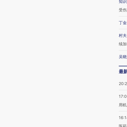
知识
受伤
丁金
村夫
续加
吴晓
最
20:
17:
用机
16:1
医药