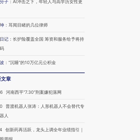
分子
：
AI冲击之下，年轻人与高学历女性更
坤
：
耳闻目睹的几位律师
日记
：
长护险覆盖全国 筹资和服务给予将持
码
波
：
“沉睡”的10万亿元公积金
新文章
26
河南西平“7.30”刑案嫌犯落网
00
普渡机器人张涛：人形机器人不会替代专
器人
4
创新药再活跃，龙头上调全年业绩指引｜
股周报