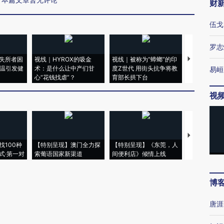
财
伍戈
罗志
失所者困
视线｜HYROX的吸金
视线｜被称为“蟑螂”的印
视线｜“入侵
高温引发健
术：是什么让中产们甘
度Z世代 用街头抗争将教
机”？难民潮
易峘
心“花钱找虐”？
育部长拱下台
飞地休达
视
【推广】走
找100种
【特别呈现】澳门全力探
【特别呈现】《东莞，人
会，让数智科
式·第一对
索葡语国家新渠道
间便利店》倾情上线
业
博
唐涯