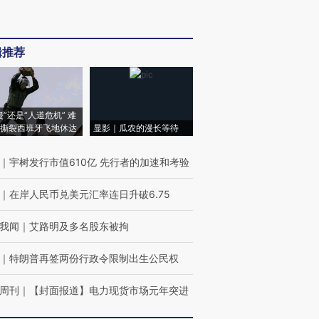
辑推荐
侵”还是“人道危机” 难
撕裂西班牙飞地休达
显影｜瓜农的漫长等待
｜
宇树发行市值610亿 先行者的加速和考验
｜
在岸人民币兑美元汇率连日升破6.75
我闻
｜
艾路明及多名股东被拘
｜
特朗普再签两份行政令限制出生公民权
周刊
｜
【封面报道】电力现货市场元年突进