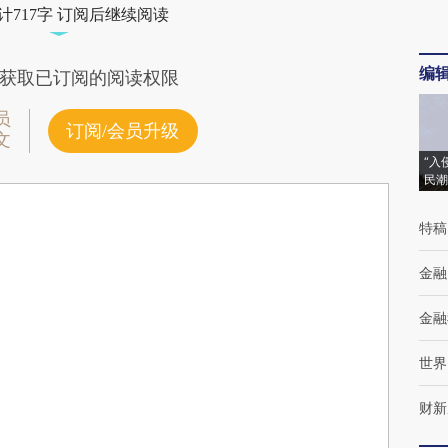
计717字 订阅后继续阅读
编
获取已订阅的阅读权限
员
订阅/会员升级
文
“入
民潮
特稿
金融
金融
世界
财新