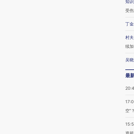
知识
受伤
丁金
村夫
续加
吴晓
最
20:
17:
空”
15:
资超