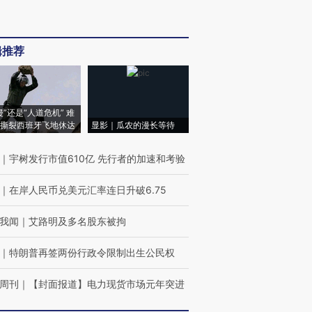
辑推荐
侵”还是“人道危机” 难
撕裂西班牙飞地休达
显影｜瓜农的漫长等待
｜
宇树发行市值610亿 先行者的加速和考验
｜
在岸人民币兑美元汇率连日升破6.75
我闻
｜
艾路明及多名股东被拘
｜
特朗普再签两份行政令限制出生公民权
周刊
｜
【封面报道】电力现货市场元年突进