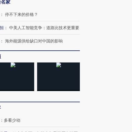
新名家
跨国走私7万
视线｜被称为“蟑螂”的印
视线｜“入侵”还是“人道危
检体内含3种
度Z世代 用街头抗争将教
机”？难民潮撕裂西班牙
秘鲁纳斯
：
停不下来的价格？
育部长拱下台
飞地休达
13人遇难
恒
：
中美人工智能竞争：道路比技术更重要
：
海外能源供给缺口对中国的影响
进第四届链博
【商旅对话】华住集团
频
技“链”接产
【特别呈现】寻找100种
CFO：不靠规模取胜，华
【特别呈
有意思的生活方式·第三对
住三大增长引擎是什么？
有意思的
客
：
多看少动