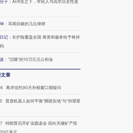
分子
：
AI冲击之下，年轻人与高学历女性更
坤
：
耳闻目睹的几位律师
日记
：
长护险覆盖全国 筹资和服务给予将持
码
波
：
“沉睡”的10万亿元公积金
新文章
46
离岸信托90天补税窗口期疑问
00
普渡机器人如何平衡“脚踏实地”与“仰望星
？
57
特朗普召开矿业圆桌会 拟向关键矿产投
20亿美元