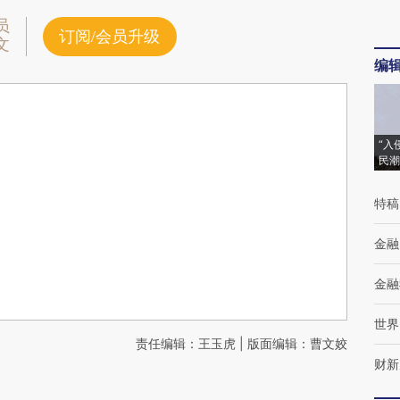
员
订阅/会员升级
文
编
“入
民潮
特稿
金融
金融
世界
责任编辑：王玉虎 | 版面编辑：曹文姣
财新