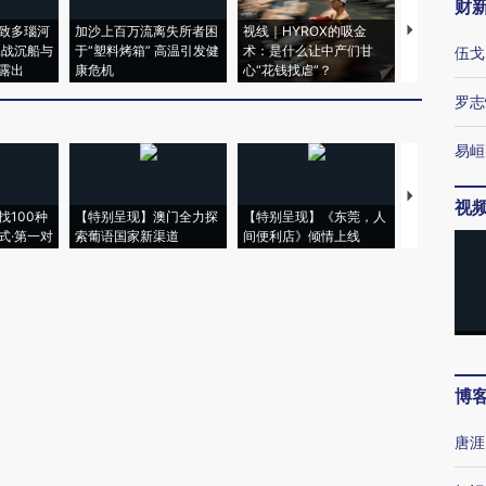
财
致多瑙河
加沙上百万流离失所者困
视线｜HYROX的吸金
马航飞行员
二战沉船与
于“塑料烤箱” 高温引发健
术：是什么让中产们甘
粒摇头丸 尿
伍戈
露出
康危机
心“花钱找虐”？
毒品
罗志
易峘
【推广】走
视
找100种
【特别呈现】澳门全力探
【特别呈现】《东莞，人
会，让数智科
式·第一对
索葡语国家新渠道
间便利店》倾情上线
业
博
唐涯