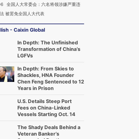
06
全国人大常委会：六名将领涉嫌严重违
法 被罢免全国人大代表
lish - Caixin Global
In Depth: The Unfinished
Transformation of China’s
LGFVs
In Depth: From Skies to
Shackles, HNA Founder
Chen Feng Sentenced to 12
Years in Prison
U.S. Details Steep Port
Fees on China-Linked
Vessels Starting Oct. 14
The Shady Deals Behind a
Veteran Banker’s