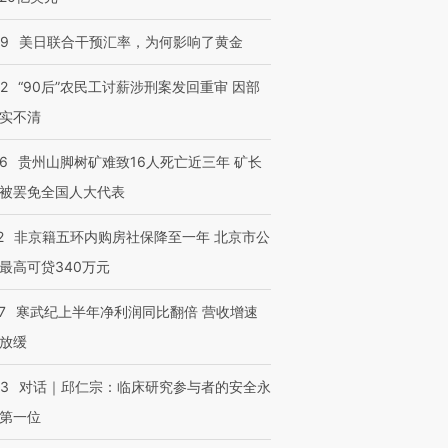
09
美日联合干预汇率，为何影响了黄金
32
“90后”农民工讨薪涉刑案发回重审 因部
实不清
36
贵州山脚树矿难致16人死亡近三年 矿长
被罢免全国人大代表
2
非京籍五环内购房社保降至一年 北京市公
最高可贷340万元
7
寒武纪上半年净利润同比翻倍 营收增速
放缓
53
对话｜邱仁宗：临床研究参与者的安全永
第一位