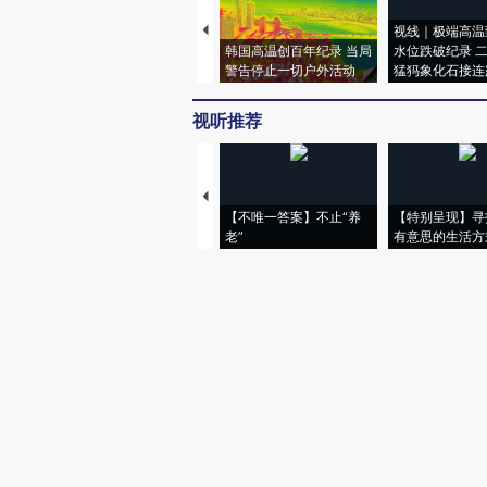
视线｜极端高温
韩国高温创百年纪录 当局
水位跌破纪录 
警告停止一切户外活动
猛犸象化石接连
视听推荐
【不唯一答案】不止“养
【特别呈现】寻
老”
有意思的生活方