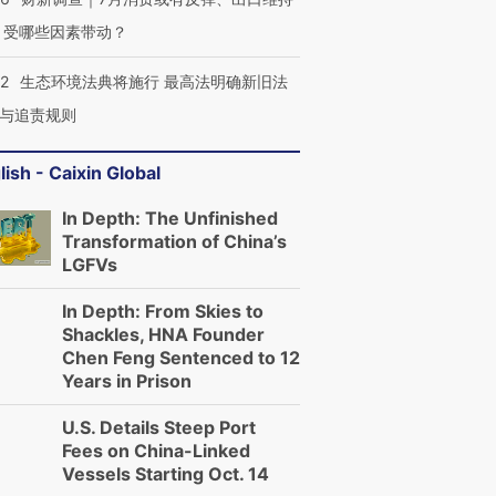
 受哪些因素带动？
42
生态环境法典将施行 最高法明确新旧法
与追责规则
lish - Caixin Global
In Depth: The Unfinished
Transformation of China’s
LGFVs
In Depth: From Skies to
Shackles, HNA Founder
Chen Feng Sentenced to 12
Years in Prison
U.S. Details Steep Port
Fees on China-Linked
Vessels Starting Oct. 14