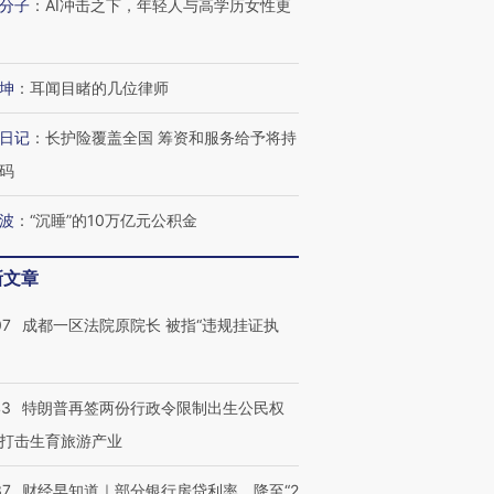
分子
：
AI冲击之下，年轻人与高学历女性更
坤
：
耳闻目睹的几位律师
日记
：
长护险覆盖全国 筹资和服务给予将持
码
波
：
“沉睡”的10万亿元公积金
新文章
07
成都一区法院原院长 被指“违规挂证执
43
特朗普再签两份行政令限制出生公民权
打击生育旅游产业
37
财经早知道｜部分银行房贷利率，降至“2