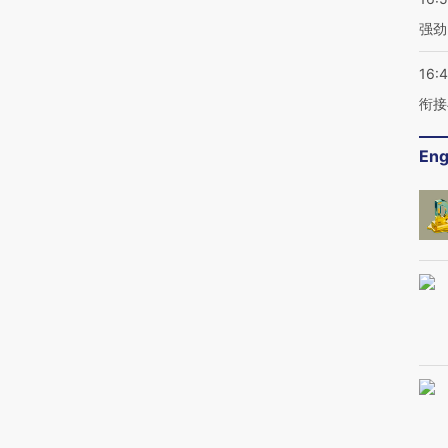
强劲
16:
衔接
Eng