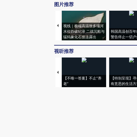
图片推荐
视线｜极端高温致多瑙河
水位跌破纪录 二战沉船与
韩国高温创百年
猛犸象化石接连露出
警告停止一切户
视听推荐
【不唯一答案】不止“养
【特别呈现】寻
老”
有意思的生活方