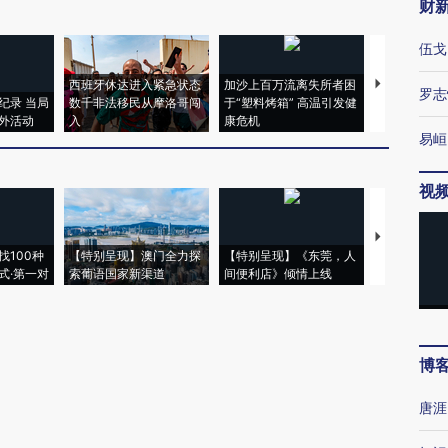
财
伍戈
西班牙休达进入紧急状态
加沙上百万流离失所者困
视线｜HYR
罗志
纪录 当局
数千非法移民从摩洛哥闯
于“塑料烤箱” 高温引发健
术：是什么
外活动
入
康危机
心“花钱找虐
易峘
视
【推广】走
找100种
【特别呈现】澳门全力探
【特别呈现】《东莞，人
会，让数智科
式·第一对
索葡语国家新渠道
间便利店》倾情上线
业
博
唐涯