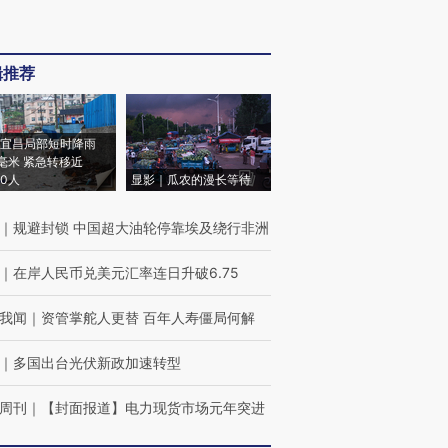
辑推荐
宜昌局部短时降雨
8毫米 紧急转移近
00人
显影｜瓜农的漫长等待
｜
规避封锁 中国超大油轮停靠埃及绕行非洲
｜
在岸人民币兑美元汇率连日升破6.75
我闻
｜
资管掌舵人更替 百年人寿僵局何解
｜
多国出台光伏新政加速转型
周刊
｜
【封面报道】电力现货市场元年突进