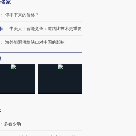
新名家
：
停不下来的价格？
OX的吸金
马航飞行员跨国走私7万
视线｜被称为“蟑螂”的印
恒
：
中美人工智能竞争：道路比技术更重要
让中产们甘
粒摇头丸 尿检体内含3种
度Z世代 用街头抗争将教
秘鲁纳斯
”？
毒品
育部长拱下台
13人遇难
：
海外能源供给缺口对中国的影响
频
进第四届链博
【商旅对话】华住集团
技“链”接产
【特别呈现】寻找100种
CFO：不靠规模取胜，华
【特别呈
有意思的生活方式·第三对
住三大增长引擎是什么？
有意思的
客
：
多看少动