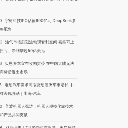
0
宇树科技IPO估值600亿元 DeepSeek参
略配售
22
油气市场剧烈波动现套利空间 嘉能可上
扭亏、净利增超50亿美元
6
贝恩资本宣布收购贡茶 在中国大陆无法
商标后退出市场
6
电动汽车需求高涨驱动澳洲车市增长 中
牌表现强劲｜出海·汽车
00
普渡机器人张涛：机器人规模化靠技术、
和产品共同突破
56
财新调查｜7月消费或有反弹、出口维持