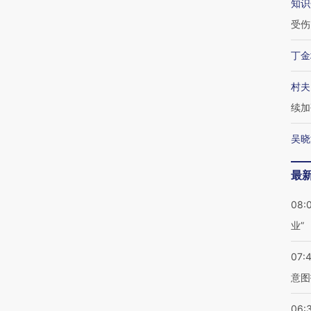
知识
受伤
丁金
村夫
续加
吴晓
最
08:
业”
07:
意图
06: