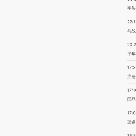
字头
22:1
与战
20:
半年
17:2
注册
17:1
国品
17:
渠道
16: