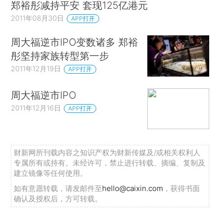
郑裕彤减持平安 套现125亿港元
2011年08月30日
APP打开
周大福逆市IPO变数诸多 郑裕
彤坚持家族转型第一步
2011年12月19日
APP打开
周大福逆市IPO
2011年12月16日
APP打开
财新网所刊载内容之知识产权为财新传媒及/或相关权利人
专属所有或持有。未经许可，禁止进行转载、摘编、复制及
建立镜像等任何使用。
如有意愿转载，请发邮件至
hello@caixin.com
，获得书面
确认及授权后，方可转载。