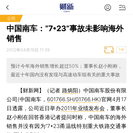
公司
中国南车：“7•23”事故未影响海外
销售
2012年04月18日 11:39
T中
预计今年海外销售增长超过50%；董事长赵小刚称，
最近十年国内没有发现与高速动车组有关的重大事故
【财新网】（记者
路炳阳
）
中国南车股份有限
公司(中国南车，
601766.SH
/
01766.HK
)官网4月17
日透露，公司近日举办
2011年业绩发布会
，董事长
赵小刚在回答香港记者提问时称，中国南车的海外
销售并没有因为“7•23甬温线特别重大铁路交通事