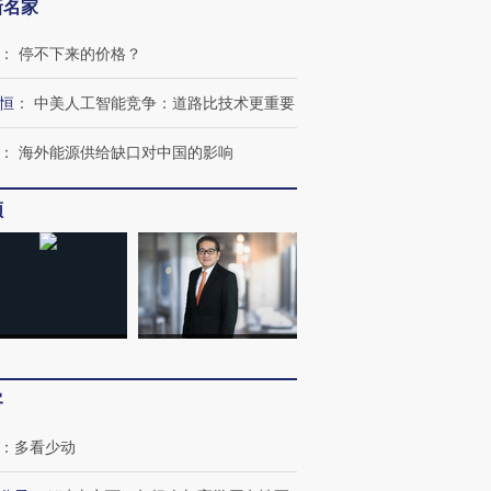
新名家
：
停不下来的价格？
跨国走私7万
视线｜被称为“蟑螂”的印
视线｜“入侵”还是“人道危
恒
：
中美人工智能竞争：道路比技术更重要
检体内含3种
度Z世代 用街头抗争将教
机”？难民潮撕裂西班牙
秘鲁纳斯
育部长拱下台
飞地休达
13人遇难
：
海外能源供给缺口对中国的影响
频
进第四届链博
【商旅对话】华住集团
技“链”接产
【特别呈现】寻找100种
CFO：不靠规模取胜，华
【特别呈
有意思的生活方式·第三对
住三大增长引擎是什么？
有意思的
客
：
多看少动