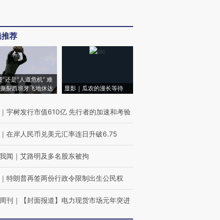
辑推荐
侵”还是“人道危机” 难
撕裂西班牙飞地休达
显影｜瓜农的漫长等待
｜
宇树发行市值610亿 先行者的加速和考验
｜
在岸人民币兑美元汇率连日升破6.75
我闻
｜
艾路明及多名股东被拘
｜
特朗普再签两份行政令限制出生公民权
周刊
｜
【封面报道】电力现货市场元年突进