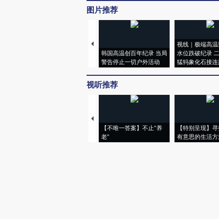
图片推荐
视线｜极端高温
韩国高温创百年纪录 当局
水位跌破纪录 
警告停止一切户外活动
猛犸象化石接连
视听推荐
【不唯一答案】不止“养
【特别呈现】寻
老”
有意思的生活方