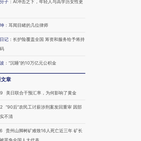
分子
：
AI冲击之下，年轻人与高学历女性更
坤
：
耳闻目睹的几位律师
日记
：
长护险覆盖全国 筹资和服务给予将持
码
波
：
“沉睡”的10万亿元公积金
新文章
09
美日联合干预汇率，为何影响了黄金
32
“90后”农民工讨薪涉刑案发回重审 因部
实不清
36
贵州山脚树矿难致16人死亡近三年 矿长
被罢免全国人大代表