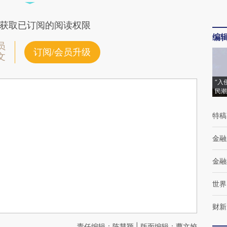
获取已订阅的阅读权限
编
员
订阅/会员升级
文
“入
民潮
特稿
金融
金融
世界
财新
责任编辑：陈慧颖 | 版面编辑：曹文姣