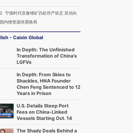
2
宁德时代宜春锂矿仍处停产状态 其动向
国内锂资源供需格局
lish - Caixin Global
In Depth: The Unfinished
Transformation of China’s
LGFVs
In Depth: From Skies to
Shackles, HNA Founder
Chen Feng Sentenced to 12
Years in Prison
U.S. Details Steep Port
Fees on China-Linked
Vessels Starting Oct. 14
The Shady Deals Behind a