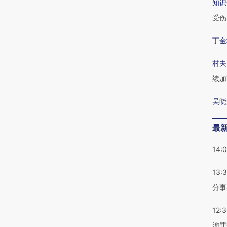
知识
受伤
丁金
村夫
续加
吴晓
最
14:
13:
分事
12:
涉罪