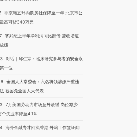
2
非京籍五环内购房社保降至一年 北京市公
最高可贷340万元
7
寒武纪上半年净利润同比翻倍 营收增速
放缓
53
对话｜邱仁宗：临床研究参与者的安全永
第一位
06
全国人大常委会：六名将领涉嫌严重违
法 被罢免全国人大代表
43
7月美国劳动力市场意外放缓 岗位减少
3万个失业率降至4.1%
14
海外金融专才回流香港 外籍工作签证翻