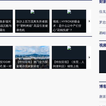
财
伍戈
致多瑙河
加沙上百万流离失所者困
视线｜HYROX的吸金
马航飞行员
罗志
二战沉船与
于“塑料烤箱” 高温引发健
术：是什么让中产们甘
粒摇头丸 尿
露出
康危机
心“花钱找虐”？
毒品
易峘
视
【推广】走
找100种
【特别呈现】澳门全力探
【特别呈现】《东莞，人
会，让数智科
式·第一对
索葡语国家新渠道
间便利店》倾情上线
业
博
唐涯