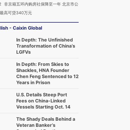
2
非京籍五环内购房社保降至一年 北京市公
最高可贷340万元
lish - Caixin Global
In Depth: The Unfinished
Transformation of China’s
LGFVs
In Depth: From Skies to
Shackles, HNA Founder
Chen Feng Sentenced to 12
Years in Prison
U.S. Details Steep Port
Fees on China-Linked
Vessels Starting Oct. 14
The Shady Deals Behind a
Veteran Banker’s