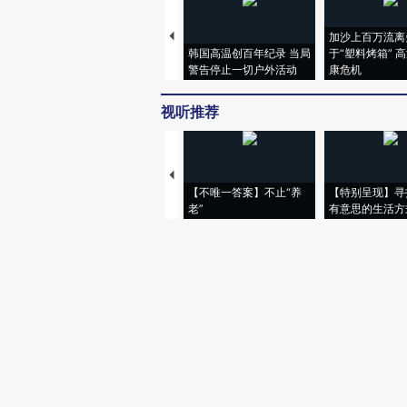
加沙上百万流离
韩国高温创百年纪录 当局
于“塑料烤箱” 
警告停止一切户外活动
康危机
视听推荐
【不唯一答案】不止“养
【特别呈现】寻
老”
有意思的生活方