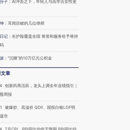
分子
：
AI冲击之下，年轻人与高学历女性更
坤
：
耳闻目睹的几位律师
日记
：
长护险覆盖全国 筹资和服务给予将持
码
波
：
“沉睡”的10万亿元公积金
新文章
4
创新药再活跃，龙头上调全年业绩指引｜
股周报
1
被爆炒、高溢价 QDII、国投白银LOF明
退市
4
7月CPI、PPI同比均低于预期 PPI同比结