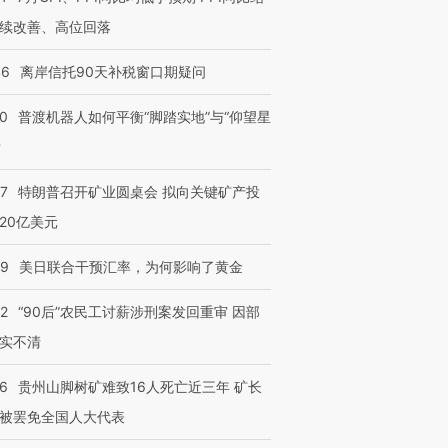
续改善、高位回落
46
离岸信托90天补税窗口期疑问
00
普渡机器人如何平衡“脚踏实地”与“仰望星
？
57
特朗普召开矿业圆桌会 拟向关键矿产投
20亿美元
09
美日联合干预汇率，为何影响了黄金
32
“90后”农民工讨薪涉刑案发回重审 因部
实不清
36
贵州山脚树矿难致16人死亡近三年 矿长
被罢免全国人大代表