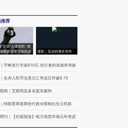
辑推荐
侵”还是“人道危机” 难
撕裂西班牙飞地休达
显影｜瓜农的漫长等待
｜
宇树发行市值610亿 先行者的加速和考验
｜
在岸人民币兑美元汇率连日升破6.75
我闻
｜
艾路明及多名股东被拘
｜
特朗普再签两份行政令限制出生公民权
周刊
｜
【封面报道】电力现货市场元年突进