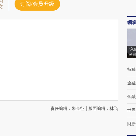
员
订阅/会员升级
文
编
“入
民潮
特稿
金融
金融
责任编辑：朱长征 | 版面编辑：林飞
世界
财新