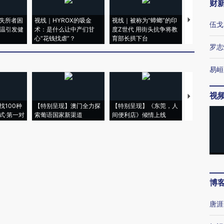
财
失所者困
视线｜HYROX的吸金
视线｜被称为“蟑螂”的印
视线｜“入侵
伍戈
高温引发健
术：是什么让中产们甘
度Z世代 用街头抗争将教
机”？难民潮
心“花钱找虐”？
育部长拱下台
飞地休达
罗志
易峘
视
【推广】走
找100种
【特别呈现】澳门全力探
【特别呈现】《东莞，人
会，让数智科
式·第一对
索葡语国家新渠道
间便利店》倾情上线
业
博
唐涯