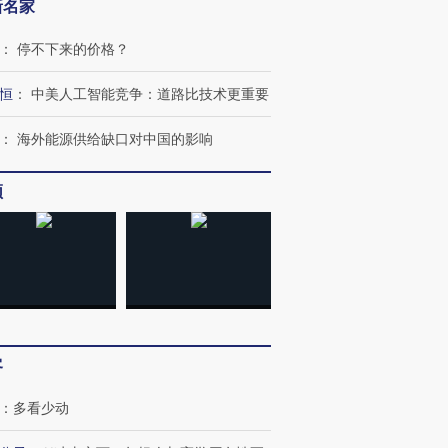
新名家
”还是“人道危
湖北宜昌局部短时降雨
哈尔滨遭遇短时极端强降
：
停不下来的价格？
撕裂西班牙
128毫米 紧急转移近
雨 3小时累计雨量超80毫
秘鲁纳斯
4000人
米
13人遇难
恒
：
中美人工智能竞争：道路比技术更重要
：
海外能源供给缺口对中国的影响
频
进第四届链博
【商旅对话】华住集团
技“链”接产
【特别呈现】寻找100种
CFO：不靠规模取胜，华
【特别呈
有意思的生活方式·第三对
住三大增长引擎是什么？
有意思的
客
：
多看少动