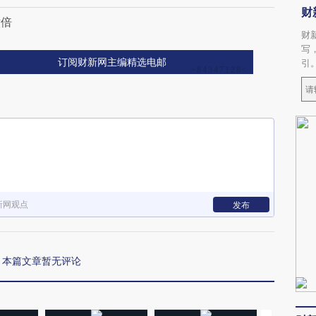
财
六倍
财
写
订阅财新网主编精选电邮
引
新网观点
发布
本篇文章暂无评论