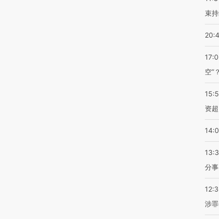
束持
20:
17:
空”
15:
资超
14:
13:
分事
12:
涉罪