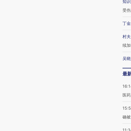
知识
受伤
丁金
村夫
续加
吴晓
最
16:1
医药
15:5
确被
11:3