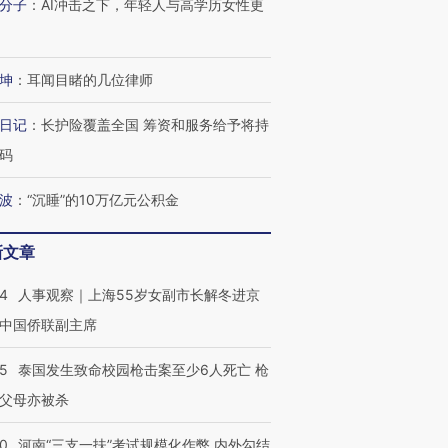
分子
：
AI冲击之下，年轻人与高学历女性更
坤
：
耳闻目睹的几位律师
日记
：
长护险覆盖全国 筹资和服务给予将持
码
波
：
“沉睡”的10万亿元公积金
新文章
24
人事观察｜上海55岁女副市长解冬进京
中国侨联副主席
45
泰国发生致命校园枪击案至少6人死亡 枪
父母亦被杀
40
河南“三支一扶”考试规模化作弊 内外勾结