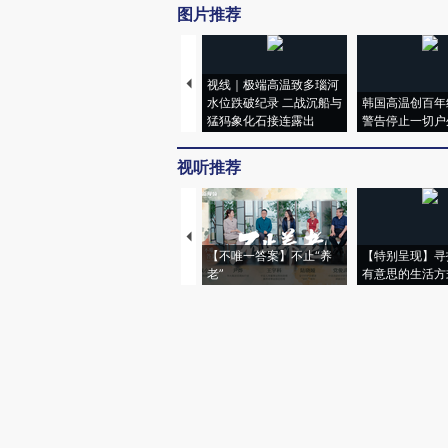
图片推荐
视线｜极端高温致多瑙河
水位跌破纪录 二战沉船与
韩国高温创百年
猛犸象化石接连露出
警告停止一切户
视听推荐
【不唯一答案】不止“养
【特别呈现】寻
老”
有意思的生活方