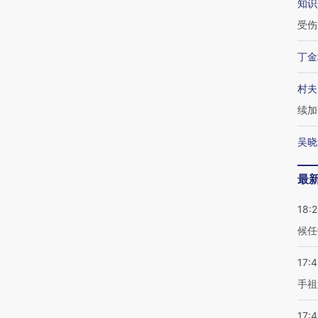
知识
受伤
丁金
村夫
续加
吴晓
最
18:
候任
17:
手祖
17: