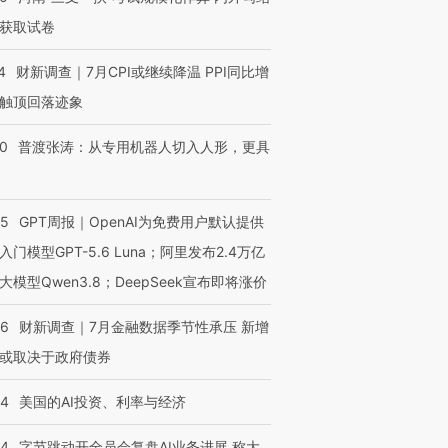
获取试卷
4
财新调查｜7月CPI或继续降温 PPI同比增
触顶回落迹象
00
普渡张涛：从专用机器人切入人形，更具
55
GPT周报｜OpenAI为免费用户默认提供
入门模型GPT-5.6 Luna；阿里发布2.4万亿
大模型Qwen3.8；DeepSeek宣布即将涨价
46
财新调查｜7月金融数据季节性承压 新增
或取决于政府债券
44
美国的AI投资、利率与经济
44
字节跳动开全员会复盘AI业务进展 称大