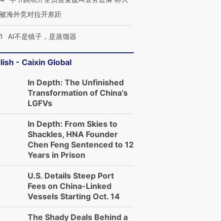
被海外竞对拉开差距
1
AI不是镜子，是蒸馏器
lish - Caixin Global
In Depth: The Unfinished
Transformation of China’s
LGFVs
In Depth: From Skies to
Shackles, HNA Founder
Chen Feng Sentenced to 12
Years in Prison
U.S. Details Steep Port
Fees on China-Linked
Vessels Starting Oct. 14
The Shady Deals Behind a