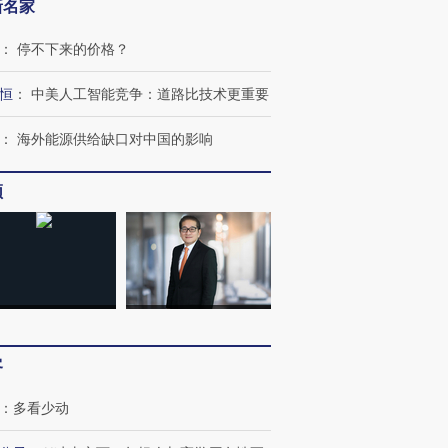
新名家
：
停不下来的价格？
跨国走私7万
视线｜被称为“蟑螂”的印
视线｜“入侵”还是“人道危
恒
：
中美人工智能竞争：道路比技术更重要
检体内含3种
度Z世代 用街头抗争将教
机”？难民潮撕裂西班牙
秘鲁纳斯
育部长拱下台
飞地休达
13人遇难
：
海外能源供给缺口对中国的影响
频
进第四届链博
【商旅对话】华住集团
技“链”接产
【特别呈现】寻找100种
CFO：不靠规模取胜，华
【特别呈
有意思的生活方式·第三对
住三大增长引擎是什么？
有意思的
客
：
多看少动