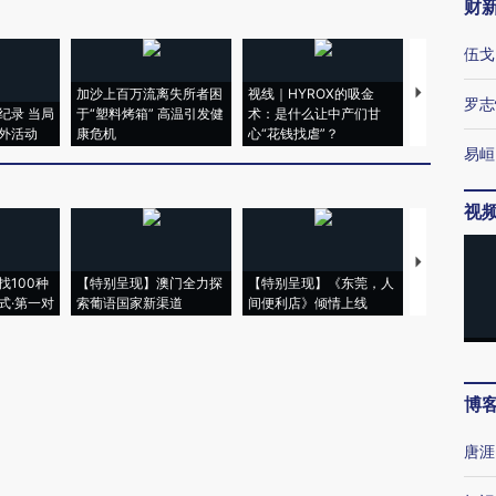
财
伍戈
加沙上百万流离失所者困
视线｜HYROX的吸金
马航飞行员
罗志
纪录 当局
于“塑料烤箱” 高温引发健
术：是什么让中产们甘
粒摇头丸 尿
外活动
康危机
心“花钱找虐”？
毒品
易峘
视
【推广】走
找100种
【特别呈现】澳门全力探
【特别呈现】《东莞，人
会，让数智科
式·第一对
索葡语国家新渠道
间便利店》倾情上线
业
博
唐涯