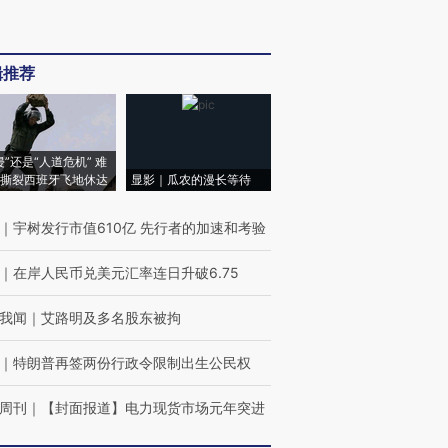
辑推荐
侵”还是“人道危机” 难
撕裂西班牙飞地休达
显影｜瓜农的漫长等待
｜
宇树发行市值610亿 先行者的加速和考验
｜
在岸人民币兑美元汇率连日升破6.75
我闻
｜
艾路明及多名股东被拘
｜
特朗普再签两份行政令限制出生公民权
周刊
｜
【封面报道】电力现货市场元年突进