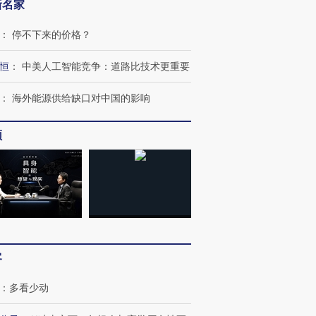
新名家
：
停不下来的价格？
恒
：
中美人工智能竞争：道路比技术更重要
：
海外能源供给缺口对中国的影响
频
OX的吸金
马航飞行员跨国走私7万
视线｜被称为“蟑螂”的印
让中产们甘
粒摇头丸 尿检体内含3种
度Z世代 用街头抗争将教
秘鲁纳斯
”？
毒品
育部长拱下台
13人遇难
客
进第四届链博
【商旅对话】华住集团
：
多看少动
技“链”接产
【特别呈现】寻找100种
CFO：不靠规模取胜，华
【特别呈
有意思的生活方式·第三对
住三大增长引擎是什么？
有意思的