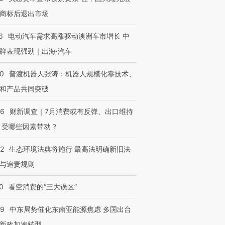
商标后退出市场
6
电动汽车需求高涨驱动澳洲车市增长 中
牌表现强劲｜出海·汽车
00
普渡机器人张涛：机器人规模化靠技术、
和产品共同突破
56
财新调查｜7月消费或有反弹、出口维持
 受哪些因素带动？
42
生态环境法典将施行 最高法明确新旧法
与追责规则
0
看空消费的“三大误区”
59
中东局势催化东南亚能源焦虑 多国出台
新政加速转型