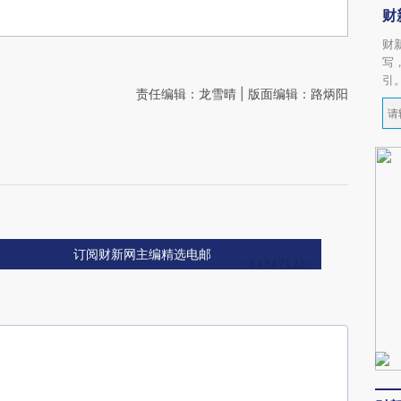
财
财
写
引
责任编辑：龙雪晴 | 版面编辑：路炳阳
订阅财新网主编精选电邮