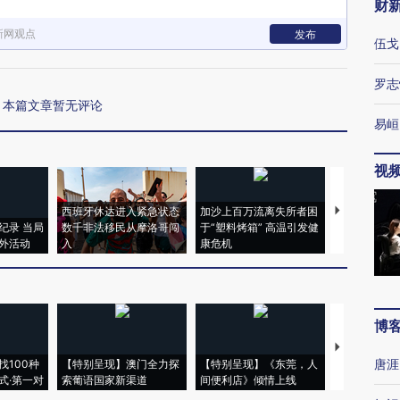
财
新网观点
发布
伍戈
罗志
本篇文章暂无评论
易峘
视
西班牙休达进入紧急状态
加沙上百万流离失所者困
视线｜HYR
纪录 当局
数千非法移民从摩洛哥闯
于“塑料烤箱” 高温引发健
术：是什么
外活动
入
康危机
心“花钱找虐
博
【推广】走
唐涯
找100种
【特别呈现】澳门全力探
【特别呈现】《东莞，人
会，让数智科
式·第一对
索葡语国家新渠道
间便利店》倾情上线
业