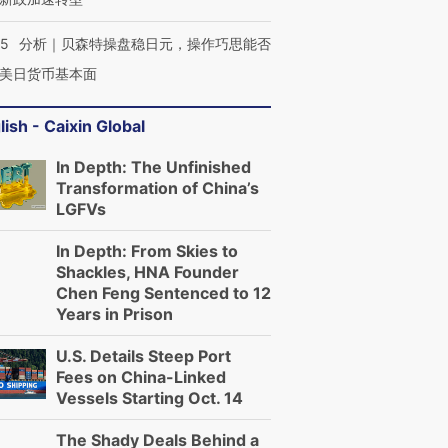
05
分析｜贝森特操盘稳日元，操作巧思能否
美日货币基本面
lish - Caixin Global
In Depth: The Unfinished
Transformation of China’s
LGFVs
In Depth: From Skies to
Shackles, HNA Founder
Chen Feng Sentenced to 12
Years in Prison
U.S. Details Steep Port
Fees on China-Linked
Vessels Starting Oct. 14
The Shady Deals Behind a