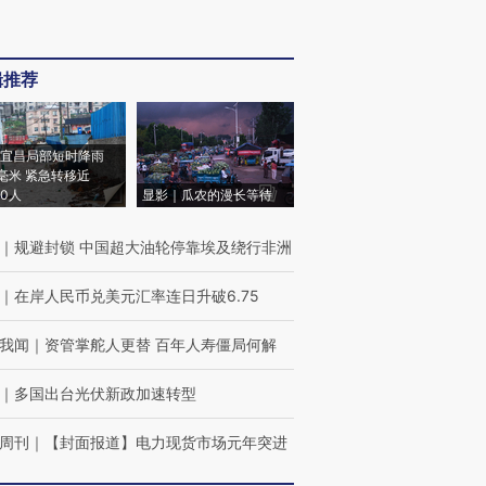
辑推荐
宜昌局部短时降雨
8毫米 紧急转移近
00人
显影｜瓜农的漫长等待
｜
规避封锁 中国超大油轮停靠埃及绕行非洲
｜
在岸人民币兑美元汇率连日升破6.75
我闻
｜
资管掌舵人更替 百年人寿僵局何解
｜
多国出台光伏新政加速转型
周刊
｜
【封面报道】电力现货市场元年突进