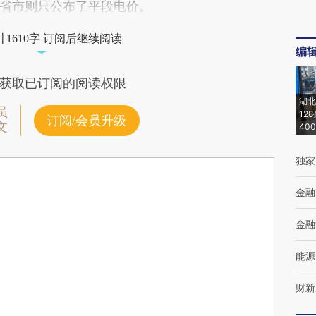
省市则只公布了平段电价。
1610字 订阅后继续阅读
编
获取已订阅的阅读权限
湖北
员
12
订阅/会员升级
文
40
独家
金融
金融
能源
财新