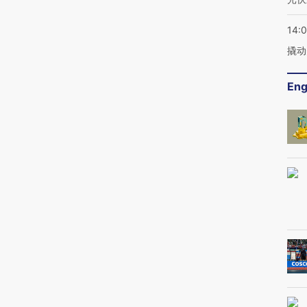
14:
撬动
Eng