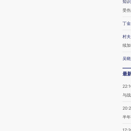
知识
受伤
丁金
村夫
续加
吴晓
最
22:1
与战
20:
半年
17:2