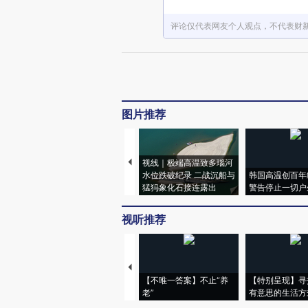
评论仅代表网友个人观点，不代表财
图片推荐
视线｜极端高温致多瑙河
水位跌破纪录 二战沉船与
韩国高温创百年
猛犸象化石接连露出
警告停止一切户
视听推荐
【不唯一答案】不止“养
【特别呈现】寻
老”
有意思的生活方