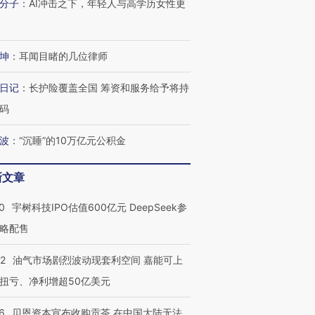
分子
：
AI冲击之下，年轻人与高学历女性更
坤
：
耳闻目睹的几位律师
日记
：
长护险覆盖全国 筹资和服务给予将持
码
波
：
“沉睡”的10万亿元公积金
新文章
0
宇树科技IPO估值600亿元 DeepSeek参
略配售
22
油气市场剧烈波动现套利空间 嘉能可上
扭亏、净利增超50亿美元
6
贝恩资本宣布收购贡茶 在中国大陆无法