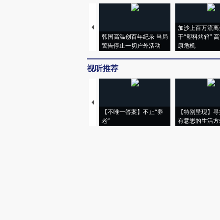
加沙上百万流离
韩国高温创百年纪录 当局
于“塑料烤箱” 
警告停止一切户外活动
康危机
视听推荐
【不唯一答案】不止“养
【特别呈现】寻
老”
有意思的生活方