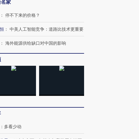
新名家
：
停不下来的价格？
”还是“人道危
湖北宜昌局部短时降雨
哈尔滨遭遇短时极端强降
撕裂西班牙
128毫米 紧急转移近
雨 3小时累计雨量超80毫
秘鲁纳斯
恒
：
中美人工智能竞争：道路比技术更重要
4000人
米
13人遇难
：
海外能源供给缺口对中国的影响
频
进第四届链博
【商旅对话】华住集团
技“链”接产
【特别呈现】寻找100种
CFO：不靠规模取胜，华
【特别呈
有意思的生活方式·第三对
住三大增长引擎是什么？
有意思的
客
：
多看少动