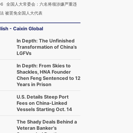
06
全国人大常委会：六名将领涉嫌严重违
法 被罢免全国人大代表
lish - Caixin Global
In Depth: The Unfinished
Transformation of China’s
LGFVs
In Depth: From Skies to
Shackles, HNA Founder
Chen Feng Sentenced to 12
Years in Prison
U.S. Details Steep Port
Fees on China-Linked
Vessels Starting Oct. 14
The Shady Deals Behind a
Veteran Banker’s