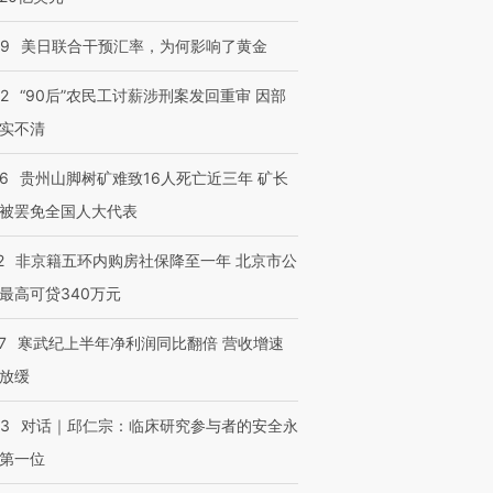
09
美日联合干预汇率，为何影响了黄金
32
“90后”农民工讨薪涉刑案发回重审 因部
实不清
36
贵州山脚树矿难致16人死亡近三年 矿长
被罢免全国人大代表
2
非京籍五环内购房社保降至一年 北京市公
最高可贷340万元
7
寒武纪上半年净利润同比翻倍 营收增速
放缓
53
对话｜邱仁宗：临床研究参与者的安全永
第一位