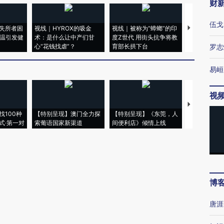
财
伍戈
失所者困
视线｜HYROX的吸金
视线｜被称为“蟑螂”的印
视线｜“入侵
高温引发健
术：是什么让中产们甘
度Z世代 用街头抗争将教
机”？难民潮
心“花钱找虐”？
育部长拱下台
飞地休达
罗志
易峘
视
【推广】走
找100种
【特别呈现】澳门全力探
【特别呈现】《东莞，人
会，让数智科
式·第一对
索葡语国家新渠道
间便利店》倾情上线
业
博
唐涯