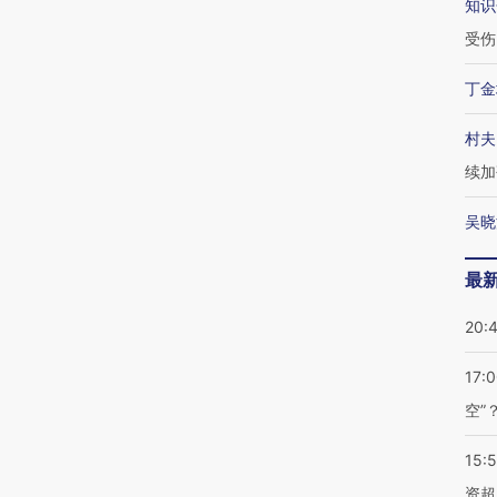
知识
受伤
丁金
村夫
续加
吴晓
最
20:
17:
空”
15:
资超