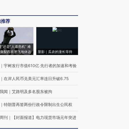
辑推荐
侵”还是“人道危机” 难
撕裂西班牙飞地休达
显影｜瓜农的漫长等待
｜
宇树发行市值610亿 先行者的加速和考验
｜
在岸人民币兑美元汇率连日升破6.75
我闻
｜
艾路明及多名股东被拘
｜
特朗普再签两份行政令限制出生公民权
周刊
｜
【封面报道】电力现货市场元年突进