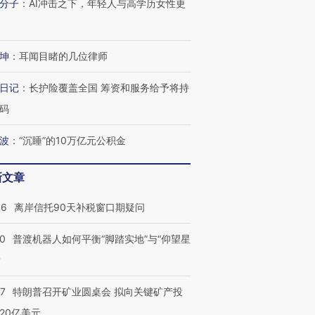
分子
：
AI冲击之下，年轻人与高学历女性更
坤
：
耳闻目睹的几位律师
日记
：
长护险覆盖全国 筹资和服务给予将持
码
波
：
“沉睡”的10万亿元公积金
新文章
46
离岸信托90天补税窗口期疑问
00
普渡机器人如何平衡“脚踏实地”与“仰望星
？
57
特朗普召开矿业圆桌会 拟向关键矿产投
20亿美元