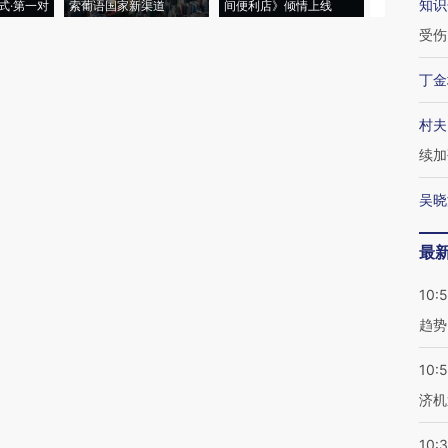
知识
式·第一对
索葡语国家新渠道
间便利店》倾情上线
业
受伤
丁金
村夫
续加
吴晓
最
10:
趋势
10:
济机
10: