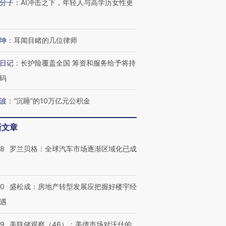
分子
：
AI冲击之下，年轻人与高学历女性更
有意思的生活方式·第三对
住三大增长引擎是什么？
有意思的
坤
：
耳闻目睹的几位律师
日记
：
长护险覆盖全国 筹资和服务给予将持
码
波
：
“沉睡”的10万亿元公积金
新文章
58
罗兰贝格：全球汽车市场逐渐区域化已成
50
盛松成：房地产转型发展应把握好楼宇经
遇
39
美联储观察（46）：美债市场对沃什的