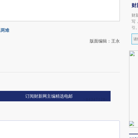
财
财
写
引
退两难
版面编辑：王永
订阅财新网主编精选电邮