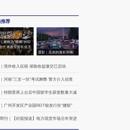
辑推荐
｜被称为“蟑螂”的印
世代 将教育部长拱下
显影｜瓜农的漫长等待
｜
境外收入征税 保险收益缴交已启动
｜
河南“三支一扶”考试舞弊 警方介入侦查
｜
特朗普再上台后中国留学生获签数量大减
｜
广州开发区产业园REIT较发行价“腰斩”
周刊
｜
【封面报道】电力现货市场元年突进