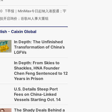
20
T早报｜MiniMax今日起纳入港股通；宇
技开启询价；谷歌AI人事大重组
lish - Caixin Global
In Depth: The Unfinished
Transformation of China’s
LGFVs
In Depth: From Skies to
Shackles, HNA Founder
Chen Feng Sentenced to 12
Years in Prison
U.S. Details Steep Port
Fees on China-Linked
Vessels Starting Oct. 14
The Shady Deals Behind a