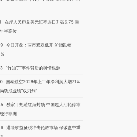
1
在岸人民币兑美元汇率连日升破6.75 重
年半高位
29
今日开盘：两市双双低开 沪指跌幅
6%
13
“竹知了”事件背后的舆情根源
10
国泰航空2026年上半年净利润大增71%
局势成业绩“双刃剑”
45
独家｜规避红海封锁 中国超大油轮停靠
绕行非洲
36
港险收益征税冲击伦敦市场 保诚盘中重
3%