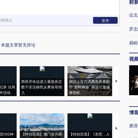
财
伍戈
新网观点
发布
罗志
易峘
本篇文章暂无评论
视
西班牙休达进入紧急状态
加沙上百万流离失所者困
马航飞行员
纪录 当局
数千非法移民从摩洛哥闯
于“塑料烤箱” 高温引发健
粒摇头丸 尿
外活动
入
康危机
毒品
博
唐涯
【推广】走
找100种
【特别呈现】澳门全力探
【特别呈现】《东莞，人
会，让数智科