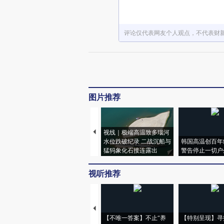
评论仅代表网友个人观点，不代表财
图片推荐
视线｜极端高温致多瑙河
水位跌破纪录 二战沉船与
韩国高温创百年
猛犸象化石接连露出
警告停止一切户
视听推荐
【不唯一答案】不止“养
【特别呈现】寻