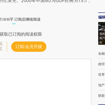
亿美元。2000年中国M2与GDP比例为1.5∶1，
编
1836字 订阅后继续阅读
获取已订阅的阅读权限
视线
度Z
台
员
订阅/会员升级
文
金融
政经
世界
地产
财新