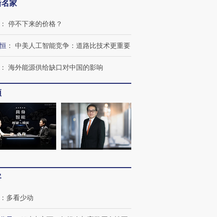
新名家
：
停不下来的价格？
恒
：
中美人工智能竞争：道路比技术更重要
：
海外能源供给缺口对中国的影响
频
跨国走私7万
视线｜HY
检体内含3种
泽连斯基密集出访美英 索
秘鲁纳斯卡观光飞机坠毁
术：是什
要防空导弹“救急”
13人遇难
心“花钱找
客
：
多看少动
进第四届链博
【商旅对话】华住集团
技“链”接产
【特别呈现】寻找100种
CFO：不靠规模取胜，华
【特别呈