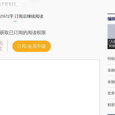
年7月5日。
计672字 订阅后继续阅读
编
获取已订阅的阅读权限
“入
员
订阅/会员升级
民潮
文
特稿
金融
金融
世界
财新