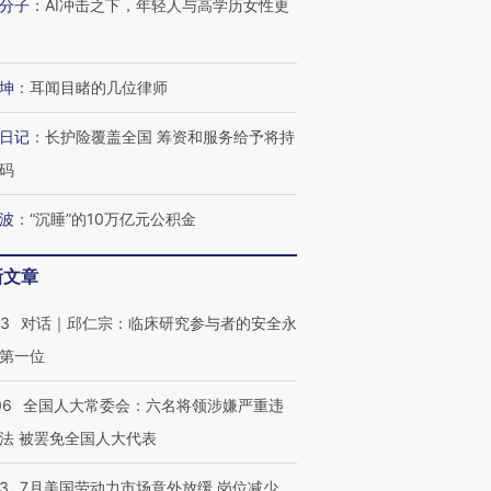
分子
：
AI冲击之下，年轻人与高学历女性更
坤
：
耳闻目睹的几位律师
日记
：
长护险覆盖全国 筹资和服务给予将持
码
波
：
“沉睡”的10万亿元公积金
新文章
53
对话｜邱仁宗：临床研究参与者的安全永
第一位
06
全国人大常委会：六名将领涉嫌严重违
法 被罢免全国人大代表
43
7月美国劳动力市场意外放缓 岗位减少