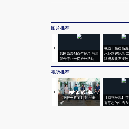
图片推荐
视线｜极端高温
韩国高温创百年纪录 当局
水位跌破纪录 
警告停止一切户外活动
猛犸象化石接连
视听推荐
【不唯一答案】不止“养
【特别呈现】寻
老”
有意思的生活方