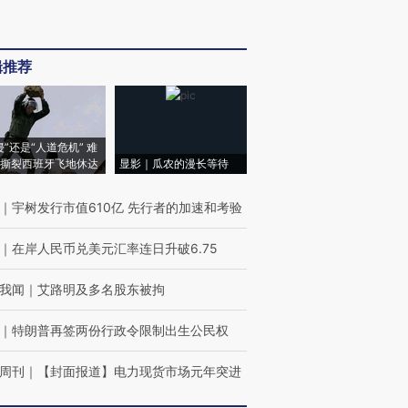
辑推荐
侵”还是“人道危机” 难
撕裂西班牙飞地休达
显影｜瓜农的漫长等待
｜
宇树发行市值610亿 先行者的加速和考验
｜
在岸人民币兑美元汇率连日升破6.75
我闻
｜
艾路明及多名股东被拘
｜
特朗普再签两份行政令限制出生公民权
周刊
｜
【封面报道】电力现货市场元年突进