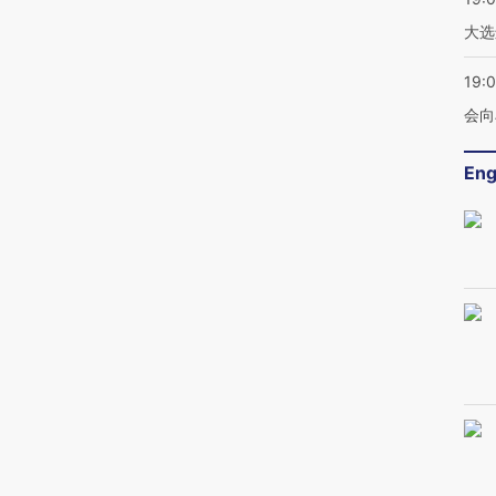
大选
19:0
会向
Eng