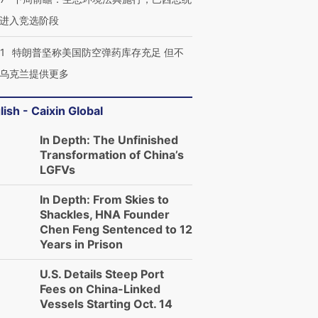
进入竞选阶段
1
特朗普坚称美国防空弹药库存充足 但不
乌克兰提供更多
lish - Caixin Global
In Depth: The Unfinished
Transformation of China’s
LGFVs
In Depth: From Skies to
Shackles, HNA Founder
Chen Feng Sentenced to 12
Years in Prison
U.S. Details Steep Port
Fees on China-Linked
Vessels Starting Oct. 14