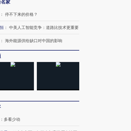
新名家
：
停不下来的价格？
恒
：
中美人工智能竞争：道路比技术更重要
：
海外能源供给缺口对中国的影响
跨国走私7万
视线｜被称为“蟑螂”的印
视线｜“入侵”还是“人道危
检体内含3种
度Z世代 用街头抗争将教
机”？难民潮撕裂西班牙
秘鲁纳斯
频
育部长拱下台
飞地休达
13人遇难
进第四届链博
【商旅对话】华住集团
技“链”接产
【特别呈现】寻找100种
CFO：不靠规模取胜，华
【特别呈
有意思的生活方式·第三对
住三大增长引擎是什么？
有意思的
客
：
多看少动