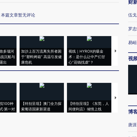
财
本篇文章暂无评论
伍戈
罗志
易峘
致多瑙河
加沙上百万流离失所者困
视线｜HYROX的吸金
马航飞行员
二战沉船与
于“塑料烤箱” 高温引发健
术：是什么让中产们甘
粒摇头丸 尿
视
露出
康危机
心“花钱找虐”？
毒品
【推广】走
找100种
【特别呈现】澳门全力探
【特别呈现】《东莞，人
会，让数智科
式·第一对
索葡语国家新渠道
间便利店》倾情上线
业
博
唐涯