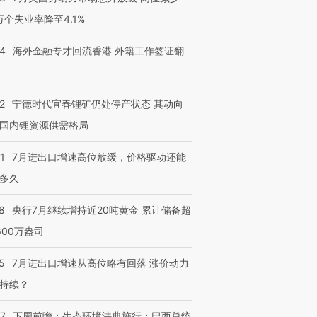
3万个失业率降至4.1%
14
海外金融专才回流香港 外籍工作签证翻
2
宁德时代宜春锂矿仍处停产状态 其动向
国内锂资源供需格局
1
7月进出口增速高位放缓，价格驱动还能
多久
8
央行7月继续增持近20吨黄金 累计储备超
600万盎司
5
7月进出口增速从高位略有回落 涨价动力
持续？
07
下周前瞻：生态环境法典施行；巴西总统