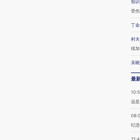
知识
受伤
丁金
村夫
续加
吴晓
最
10:
远是
08:
纪违
21: