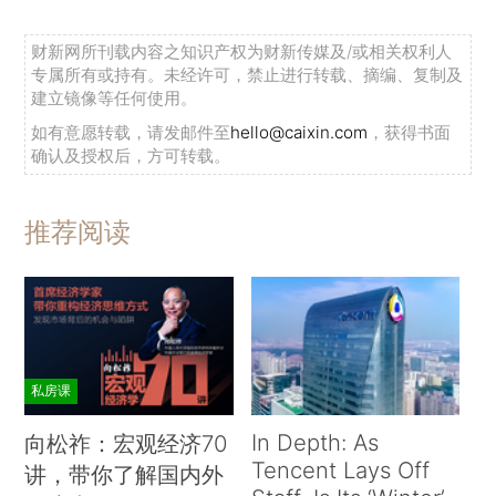
财新网所刊载内容之知识产权为财新传媒及/或相关权利人
专属所有或持有。未经许可，禁止进行转载、摘编、复制及
建立镜像等任何使用。
如有意愿转载，请发邮件至
hello@caixin.com
，获得书面
确认及授权后，方可转载。
推荐阅读
私房课
In Depth: As
向松祚：宏观经济70
Tencent Lays Off
讲，带你了解国内外