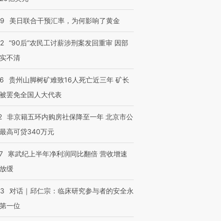
09
美日联合干预汇率，为何影响了黄金
32
“90后”农民工讨薪涉刑案发回重审 因部
实不清
36
贵州山脚树矿难致16人死亡近三年 矿长
被罢免全国人大代表
2
非京籍五环内购房社保降至一年 北京市公
最高可贷340万元
7
寒武纪上半年净利润同比翻倍 营收增速
放缓
53
对话｜邱仁宗：临床研究参与者的安全永
第一位