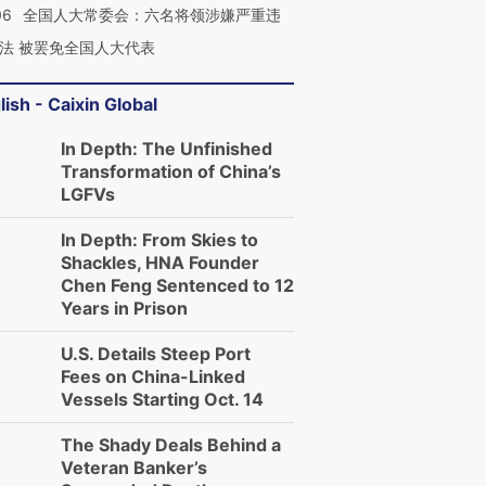
06
全国人大常委会：六名将领涉嫌严重违
法 被罢免全国人大代表
lish - Caixin Global
In Depth: The Unfinished
Transformation of China’s
LGFVs
In Depth: From Skies to
Shackles, HNA Founder
Chen Feng Sentenced to 12
Years in Prison
U.S. Details Steep Port
Fees on China-Linked
Vessels Starting Oct. 14
The Shady Deals Behind a
Veteran Banker’s