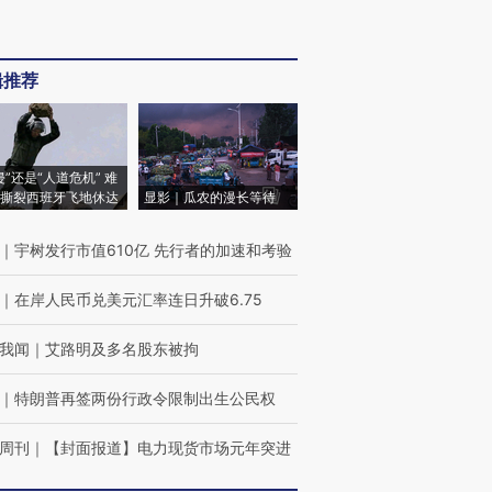
辑推荐
侵”还是“人道危机” 难
撕裂西班牙飞地休达
显影｜瓜农的漫长等待
｜
宇树发行市值610亿 先行者的加速和考验
｜
在岸人民币兑美元汇率连日升破6.75
我闻
｜
艾路明及多名股东被拘
｜
特朗普再签两份行政令限制出生公民权
周刊
｜
【封面报道】电力现货市场元年突进