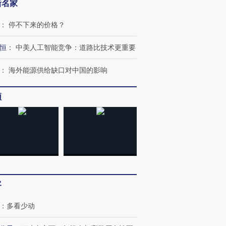
新名家
：
停不下来的价格？
恒
：
中美人工智能竞争：道路比技术更重要
：
海外能源供给缺口对中国的影响
频
跨国走私7万
视线｜被称为“蟑螂”的印
视线｜“入侵”还是“人道危
检体内含3种
度Z世代 用街头抗争将教
机”？难民潮撕裂西班牙
秘鲁纳斯
育部长拱下台
飞地休达
13人遇难
进第四届链博
【商旅对话】华住集团
客
技“链”接产
【特别呈现】寻找100种
CFO：不靠规模取胜，华
【特别呈
有意思的生活方式·第三对
住三大增长引擎是什么？
有意思的
：
多看少动