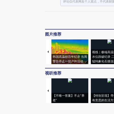
评论仅代表网友个人观点，不代表财
图片推荐
视线｜极端高温
韩国高温创百年纪录 当局
水位跌破纪录 
警告停止一切户外活动
猛犸象化石接连
视听推荐
【不唯一答案】不止“养
【特别呈现】寻
老”
有意思的生活方