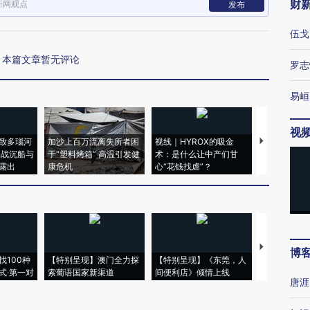
财
新网观点
发布
伍戈
本篇文章暂无评论
罗志
易峘
视
致多瑙河
加沙上百万流离失所者困
视线｜HYROX的吸金
马航飞行员
二战沉船与
于“塑料烤箱” 高温引发健
术：是什么让中产们甘
粒摇头丸 尿
露出
康危机
心“花钱找虐”？
毒品
【推广】走
博
找100种
【特别呈现】澳门全力探
【特别呈现】《东莞，人
会，让数智科
式·第一对
索葡语国家新渠道
间便利店》倾情上线
业
唐涯