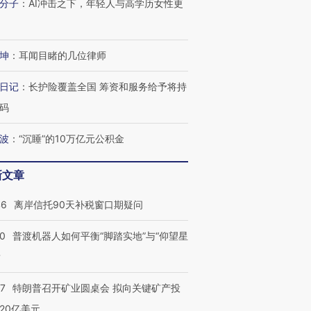
分子
：
AI冲击之下，年轻人与高学历女性更
坤
：
耳闻目睹的几位律师
日记
：
长护险覆盖全国 筹资和服务给予将持
码
波
：
“沉睡”的10万亿元公积金
新文章
46
离岸信托90天补税窗口期疑问
00
普渡机器人如何平衡“脚踏实地”与“仰望星
？
57
特朗普召开矿业圆桌会 拟向关键矿产投
20亿美元