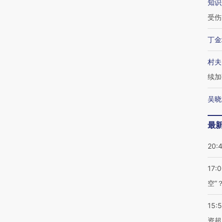
知识
受伤
丁金
村夫
续加
吴晓
最
20:
17:
空”
15:
资超