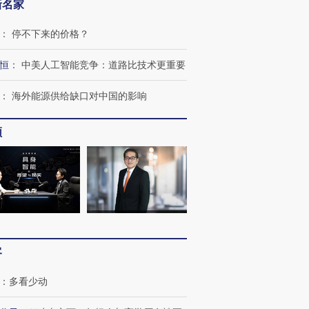
新名家
：
停不下来的价格？
恒
：
中美人工智能竞争：道路比技术更重要
OX的吸金
马航飞行员跨国走私7万
视线｜被称为“蟑螂”的印
：
海外能源供给缺口对中国的影响
让中产们甘
粒摇头丸 尿检体内含3种
度Z世代 用街头抗争将教
秘鲁纳斯
”？
毒品
育部长拱下台
13人遇难
频
进第四届链博
【商旅对话】华住集团
技“链”接产
【特别呈现】寻找100种
CFO：不靠规模取胜，华
【特别呈
有意思的生活方式·第三对
住三大增长引擎是什么？
有意思的
客
：
多看少动