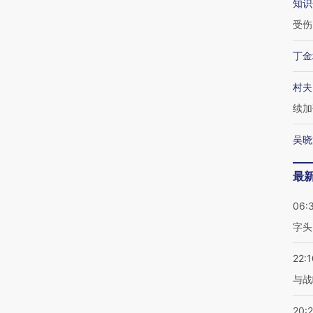
知识
受伤
丁金
村夫
续加
吴晓
最
06:
字头
22:1
与战
20: