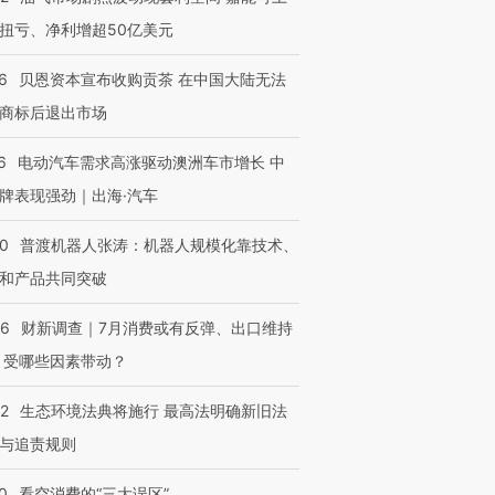
扭亏、净利增超50亿美元
6
贝恩资本宣布收购贡茶 在中国大陆无法
商标后退出市场
6
电动汽车需求高涨驱动澳洲车市增长 中
牌表现强劲｜出海·汽车
00
普渡机器人张涛：机器人规模化靠技术、
和产品共同突破
56
财新调查｜7月消费或有反弹、出口维持
 受哪些因素带动？
42
生态环境法典将施行 最高法明确新旧法
与追责规则
0
看空消费的“三大误区”