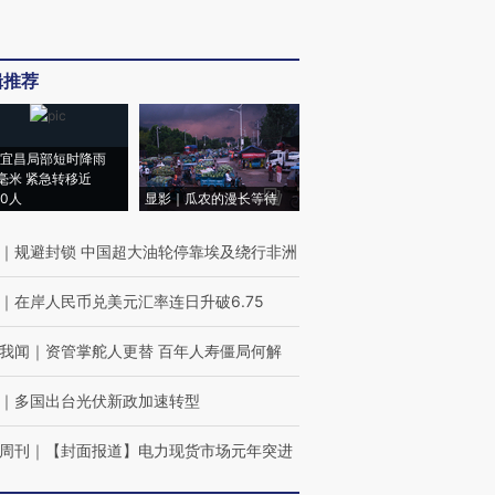
辑推荐
宜昌局部短时降雨
8毫米 紧急转移近
00人
显影｜瓜农的漫长等待
｜
规避封锁 中国超大油轮停靠埃及绕行非洲
｜
在岸人民币兑美元汇率连日升破6.75
我闻
｜
资管掌舵人更替 百年人寿僵局何解
｜
多国出台光伏新政加速转型
周刊
｜
【封面报道】电力现货市场元年突进