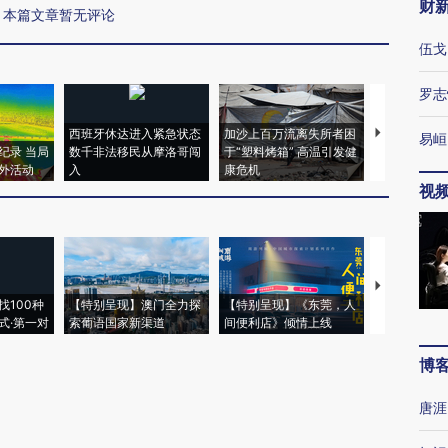
财
本篇文章暂无评论
伍戈
罗志
西班牙休达进入紧急状态
加沙上百万流离失所者困
视线｜HYR
易峘
纪录 当局
数千非法移民从摩洛哥闯
于“塑料烤箱” 高温引发健
术：是什么
外活动
入
康危机
心“花钱找虐
视
【推广】走
找100种
【特别呈现】澳门全力探
【特别呈现】《东莞，人
会，让数智科
式·第一对
索葡语国家新渠道
间便利店》倾情上线
业
博
唐涯