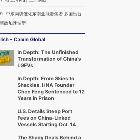
59
中东局势催化东南亚能源焦虑 多国出台
新政加速转型
lish - Caixin Global
In Depth: The Unfinished
Transformation of China’s
LGFVs
In Depth: From Skies to
Shackles, HNA Founder
Chen Feng Sentenced to 12
Years in Prison
U.S. Details Steep Port
Fees on China-Linked
Vessels Starting Oct. 14
The Shady Deals Behind a