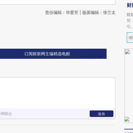
财
责任编辑：毕爱芳 | 版面编辑：张兰太
财
写
引
订阅财新网主编精选电邮
新网观点
发布