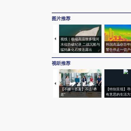
图片推荐
视线｜极端高温致多瑙河
水位跌破纪录 二战沉船与
韩国高温创百年
猛犸象化石接连露出
警告停止一切户
视听推荐
【不唯一答案】不止“养
【特别呈现】寻
老”
有意思的生活方