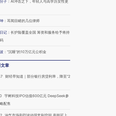
分子
：
AI冲击之下，年轻人与高学历女性更
坤
：
耳闻目睹的几位律师
日记
：
长护险覆盖全国 筹资和服务给予将持
码
波
：
“沉睡”的10万亿元公积金
新文章
37
财经早知道｜部分银行房贷利率，降至“2
0
宇树科技IPO估值600亿元 DeepSeek参
略配售
22
油气市场剧烈波动现套利空间 嘉能可上