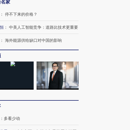
新名家
：
停不下来的价格？
恒
：
中美人工智能竞争：道路比技术更重要
跨国走私7万
视线｜被称为“蟑螂”的印
视线｜“入侵”还是“人道危
：
海外能源供给缺口对中国的影响
检体内含3种
度Z世代 用街头抗争将教
机”？难民潮撕裂西班牙
秘鲁纳斯
育部长拱下台
飞地休达
13人遇难
频
进第四届链博
【商旅对话】华住集团
技“链”接产
【特别呈现】寻找100种
CFO：不靠规模取胜，华
【特别呈
有意思的生活方式·第三对
住三大增长引擎是什么？
有意思的
客
：
多看少动