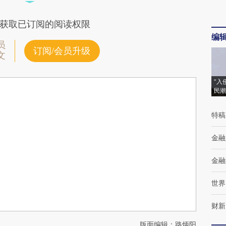
获取已订阅的阅读权限
编
员
订阅/会员升级
文
“入
民潮
特稿
金融
金融
世界
财新
版面编辑：路炳阳