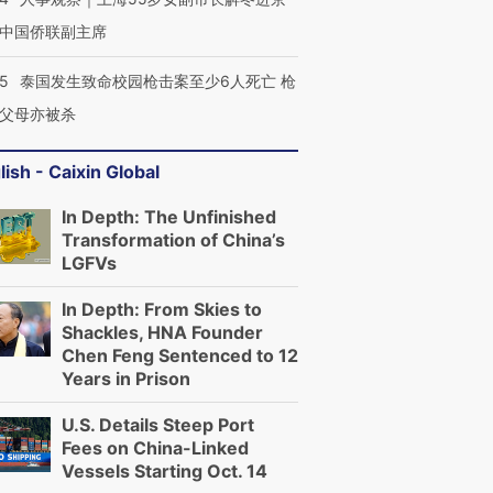
中国侨联副主席
45
泰国发生致命校园枪击案至少6人死亡 枪
父母亦被杀
lish - Caixin Global
In Depth: The Unfinished
Transformation of China’s
LGFVs
In Depth: From Skies to
Shackles, HNA Founder
Chen Feng Sentenced to 12
Years in Prison
U.S. Details Steep Port
Fees on China-Linked
Vessels Starting Oct. 14