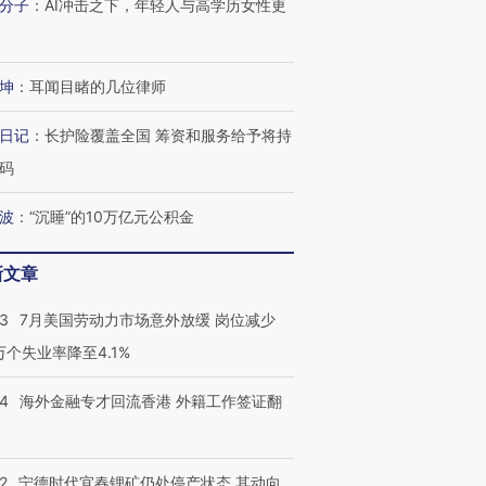
分子
：
AI冲击之下，年轻人与高学历女性更
坤
：
耳闻目睹的几位律师
日记
：
长护险覆盖全国 筹资和服务给予将持
码
波
：
“沉睡”的10万亿元公积金
新文章
43
7月美国劳动力市场意外放缓 岗位减少
3万个失业率降至4.1%
14
海外金融专才回流香港 外籍工作签证翻
2
宁德时代宜春锂矿仍处停产状态 其动向