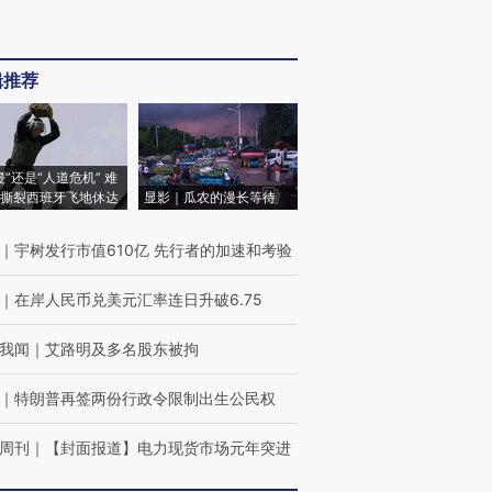
辑推荐
侵”还是“人道危机” 难
撕裂西班牙飞地休达
显影｜瓜农的漫长等待
｜
宇树发行市值610亿 先行者的加速和考验
｜
在岸人民币兑美元汇率连日升破6.75
我闻
｜
艾路明及多名股东被拘
｜
特朗普再签两份行政令限制出生公民权
周刊
｜
【封面报道】电力现货市场元年突进