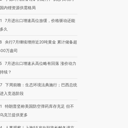
国内锂资源供需格局
1
7月进出口增速高位放缓，价格驱动还能
多久
8
央行7月继续增持近20吨黄金 累计储备超
600万盎司
5
7月进出口增速从高位略有回落 涨价动力
持续？
07
下周前瞻：生态环境法典施行；巴西总统
进入竞选阶段
1
特朗普坚称美国防空弹药库存充足 但不
乌克兰提供更多
24
人事观察｜上海55岁女副市长解冬进京