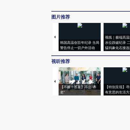
图片推荐
视线｜极端高温
韩国高温创百年纪录 当局
水位跌破纪录 
警告停止一切户外活动
猛犸象化石接连
视听推荐
【不唯一答案】不止“养
【特别呈现】寻
老”
有意思的生活方