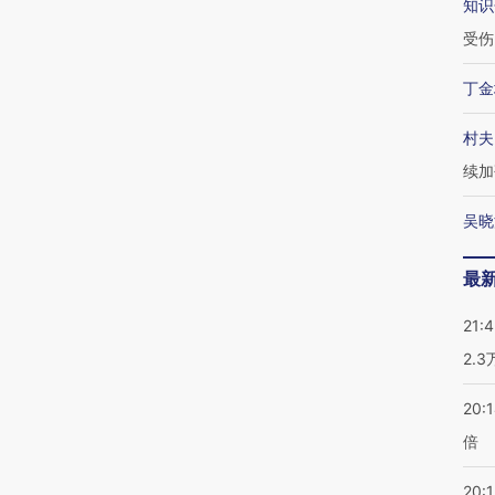
知识
受伤
丁金
村夫
续加
吴晓
最
21:
2.
20:
倍
20:1