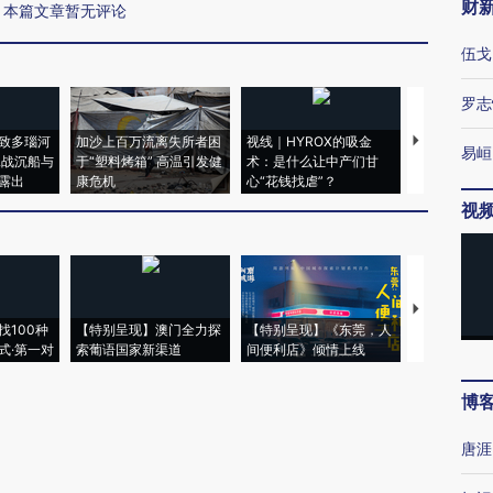
财
本篇文章暂无评论
伍戈
罗志
致多瑙河
加沙上百万流离失所者困
视线｜HYROX的吸金
马航飞行员
易峘
二战沉船与
于“塑料烤箱” 高温引发健
术：是什么让中产们甘
粒摇头丸 尿
露出
康危机
心“花钱找虐”？
毒品
视
【推广】走
找100种
【特别呈现】澳门全力探
【特别呈现】《东莞，人
会，让数智科
式·第一对
索葡语国家新渠道
间便利店》倾情上线
业
博
唐涯