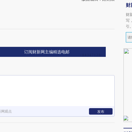
财
财
写
引
订阅财新网主编精选电邮
新网观点
发布