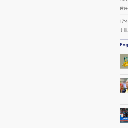
候任
17:
手祖
Eng