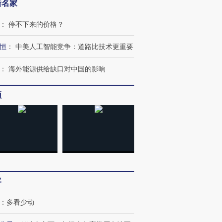
新名家
：
停不下来的价格？
恒
：
中美人工智能竞争：道路比技术更重要
：
海外能源供给缺口对中国的影响
频
跨国走私7万
视线｜被称为“蟑螂”的印
视线｜“入侵”还是“人道危
检体内含3种
度Z世代 用街头抗争将教
机”？难民潮撕裂西班牙
秘鲁纳斯
育部长拱下台
飞地休达
13人遇难
客
：
多看少动
进第四届链博
【商旅对话】华住集团
技“链”接产
【特别呈现】寻找100种
CFO：不靠规模取胜，华
【特别呈