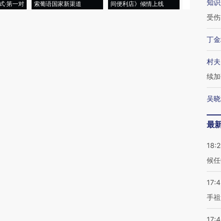
知识
式·第一对
索葡语国家新渠道
间便利店》倾情上线
业
受伤
丁金
村夫
续加
吴晓
最
18:
候任
17:
手祖
17: