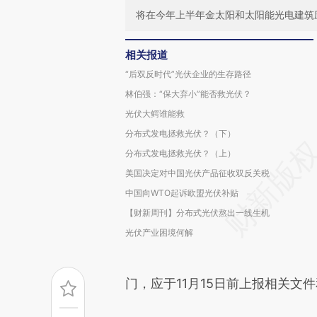
将在今年上半年金太阳和太阳能光电建筑
相关报道
“后双反时代”光伏企业的生存路径
林伯强：“保大弃小”能否救光伏？
光伏大鳄谁能救
分布式发电拯救光伏？（下）
分布式发电拯救光伏？（上）
美国决定对中国光伏产品征收双反关税
中国向WTO起诉欧盟光伏补贴
【财新周刊】分布式光伏熬出一线生机
光伏产业困境何解
门，应于11月15日前上报相关文