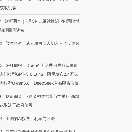
获取试卷
4
财新调查｜7月CPI或继续降温 PPI同比增
触顶回落迹象
00
普渡张涛：从专用机器人切入人形，更具
55
GPT周报｜OpenAI为免费用户默认提供
入门模型GPT-5.6 Luna；阿里发布2.4万亿
大模型Qwen3.8；DeepSeek宣布即将涨价
46
财新调查｜7月金融数据季节性承压 新增
或取决于政府债券
44
美国的AI投资、利率与经济
44
字节跳动开全员会复盘AI业务进展 称大