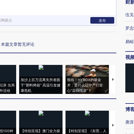
财
伍戈
新网观点
发布
罗志
易峘
本篇文章暂无评论
视
加沙上百万流离失所者困
视线｜HYROX的吸金
马航飞行员
纪录 当局
于“塑料烤箱” 高温引发健
术：是什么让中产们甘
粒摇头丸 尿
外活动
康危机
心“花钱找虐”？
毒品
博
唐涯
【推广】走
找100种
【特别呈现】澳门全力探
【特别呈现】《东莞，人
会，让数智科