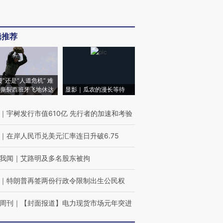
辑推荐
侵”还是“人道危机” 难
撕裂西班牙飞地休达
显影｜瓜农的漫长等待
｜
宇树发行市值610亿 先行者的加速和考验
｜
在岸人民币兑美元汇率连日升破6.75
我闻
｜
艾路明及多名股东被拘
｜
特朗普再签两份行政令限制出生公民权
周刊
｜
【封面报道】电力现货市场元年突进