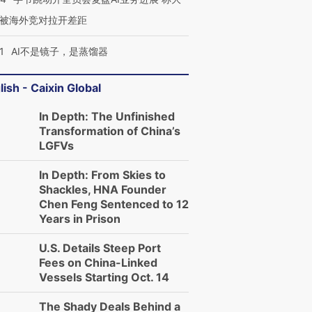
被海外竞对拉开差距
1
AI不是镜子，是蒸馏器
lish - Caixin Global
In Depth: The Unfinished
Transformation of China’s
LGFVs
In Depth: From Skies to
Shackles, HNA Founder
Chen Feng Sentenced to 12
Years in Prison
U.S. Details Steep Port
Fees on China-Linked
Vessels Starting Oct. 14
The Shady Deals Behind a