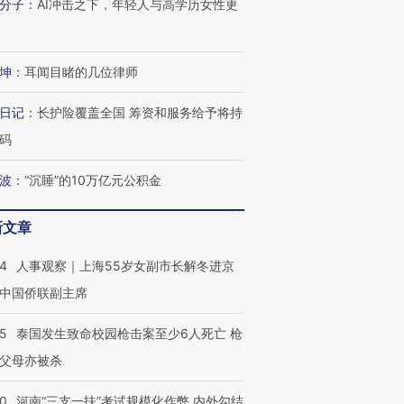
分子
：
AI冲击之下，年轻人与高学历女性更
有意思的生活方式·第三对
住三大增长引擎是什么？
有意思的
坤
：
耳闻目睹的几位律师
日记
：
长护险覆盖全国 筹资和服务给予将持
码
波
：
“沉睡”的10万亿元公积金
新文章
24
人事观察｜上海55岁女副市长解冬进京
中国侨联副主席
45
泰国发生致命校园枪击案至少6人死亡 枪
父母亦被杀
40
河南“三支一扶”考试规模化作弊 内外勾结