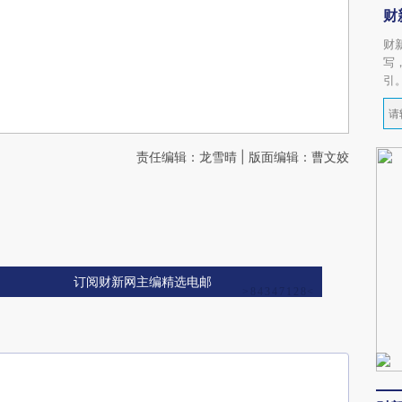
财
财
写
引
责任编辑：龙雪晴 | 版面编辑：曹文姣
订阅财新网主编精选电邮