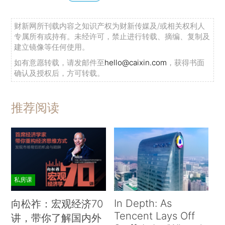
财新网所刊载内容之知识产权为财新传媒及/或相关权利人
专属所有或持有。未经许可，禁止进行转载、摘编、复制及
建立镜像等任何使用。
如有意愿转载，请发邮件至
hello@caixin.com
，获得书面
确认及授权后，方可转载。
推荐阅读
私房课
In Depth: As
向松祚：宏观经济70
Tencent Lays Off
讲，带你了解国内外