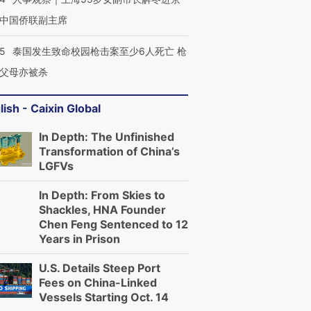
中国侨联副主席
45
泰国发生致命校园枪击案至少6人死亡 枪
父母亦被杀
lish - Caixin Global
In Depth: The Unfinished
Transformation of China’s
LGFVs
In Depth: From Skies to
Shackles, HNA Founder
Chen Feng Sentenced to 12
Years in Prison
U.S. Details Steep Port
Fees on China-Linked
Vessels Starting Oct. 14