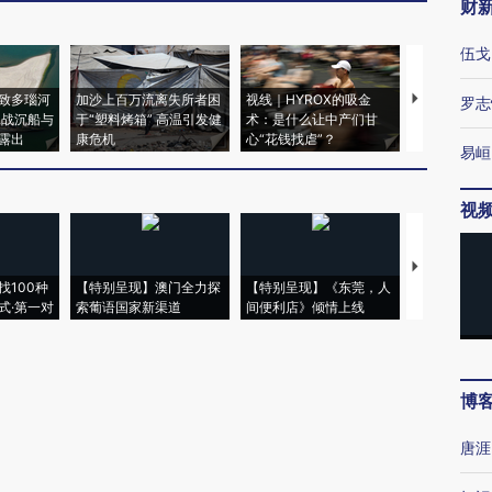
财
伍戈
致多瑙河
加沙上百万流离失所者困
视线｜HYROX的吸金
马航飞行员
罗志
二战沉船与
于“塑料烤箱” 高温引发健
术：是什么让中产们甘
粒摇头丸 尿
露出
康危机
心“花钱找虐”？
毒品
易峘
视
【推广】走
找100种
【特别呈现】澳门全力探
【特别呈现】《东莞，人
会，让数智科
式·第一对
索葡语国家新渠道
间便利店》倾情上线
业
博
唐涯