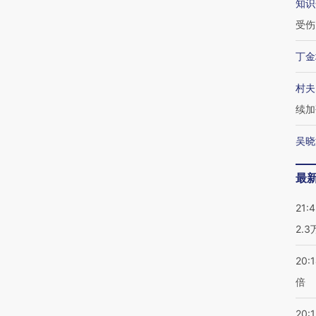
知识
受伤
丁金
村夫
续加
吴晓
最
21:
2.
20:
倍
20:1