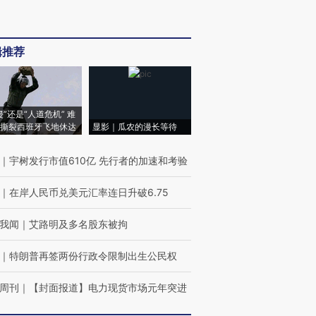
辑推荐
侵”还是“人道危机” 难
撕裂西班牙飞地休达
显影｜瓜农的漫长等待
｜
宇树发行市值610亿 先行者的加速和考验
｜
在岸人民币兑美元汇率连日升破6.75
我闻
｜
艾路明及多名股东被拘
｜
特朗普再签两份行政令限制出生公民权
周刊
｜
【封面报道】电力现货市场元年突进