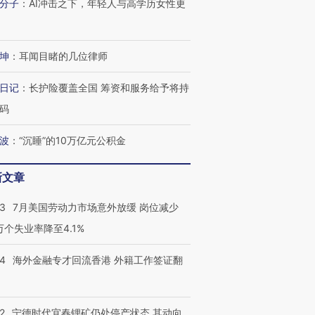
分子
：
AI冲击之下，年轻人与高学历女性更
坤
：
耳闻目睹的几位律师
日记
：
长护险覆盖全国 筹资和服务给予将持
码
波
：
“沉睡”的10万亿元公积金
新文章
43
7月美国劳动力市场意外放缓 岗位减少
3万个失业率降至4.1%
14
海外金融专才回流香港 外籍工作签证翻
2
宁德时代宜春锂矿仍处停产状态 其动向