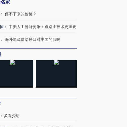
新名家
：
停不下来的价格？
跨国走私7万
视线｜被称为“蟑螂”的印
视线｜“入侵”还是“人道危
恒
：
中美人工智能竞争：道路比技术更重要
检体内含3种
度Z世代 用街头抗争将教
机”？难民潮撕裂西班牙
秘鲁纳斯
育部长拱下台
飞地休达
13人遇难
：
海外能源供给缺口对中国的影响
频
进第四届链博
【商旅对话】华住集团
技“链”接产
【特别呈现】寻找100种
CFO：不靠规模取胜，华
【特别呈
有意思的生活方式·第三对
住三大增长引擎是什么？
有意思的
客
：
多看少动