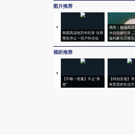
图片推荐
视线｜极端高温
韩国高温创百年纪录 当局
水位跌破纪录 
警告停止一切户外活动
猛犸象化石接连
视听推荐
【不唯一答案】不止“养
【特别呈现】寻
老”
有意思的生活方