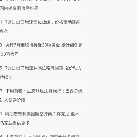
国内锂资源供需格局
1
7月进出口增速高位放缓，价格驱动还能
多久
8
央行7月继续增持近20吨黄金 累计储备超
600万盎司
5
7月进出口增速从高位略有回落 涨价动力
持续？
07
下周前瞻：生态环境法典施行；巴西总统
进入竞选阶段
1
特朗普坚称美国防空弹药库存充足 但不
乌克兰提供更多
24
人事观察｜上海55岁女副市长解冬进京