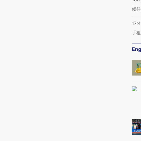
候任
17:
手祖
Eng