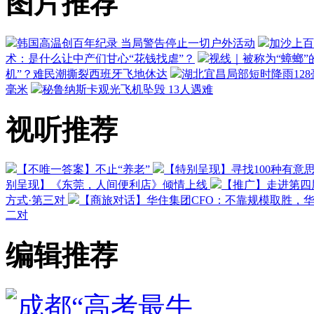
图片推荐
韩国高温创百年纪录 当局警告停止一切户外活动
加沙上百
术：是什么让中产们甘心“花钱找虐”？
视线｜被称为“蟑螂”
机”？难民潮撕裂西班牙飞地休达
湖北宜昌局部短时降雨128毫
毫米
秘鲁纳斯卡观光飞机坠毁 13人遇难
视听推荐
【不唯一答案】不止“养老”
【特别呈现】寻找100种有意
别呈现】《东莞，人间便利店》倾情上线
【推广】走进第四
方式·第三对
【商旅对话】华住集团CFO：不靠规模取胜，
二对
编辑推荐