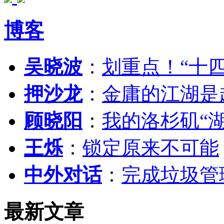
博客
吴晓波
：
划重点！“十
押沙龙
：
金庸的江湖是
顾晓阳
：
我的洛杉矶“
王烁
：
锁定原来不可能
中外对话
：
完成垃圾管
最新文章