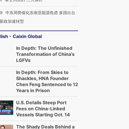
59
中东局势催化东南亚能源焦虑 多国出台
新政加速转型
lish - Caixin Global
In Depth: The Unfinished
Transformation of China’s
LGFVs
In Depth: From Skies to
Shackles, HNA Founder
Chen Feng Sentenced to 12
Years in Prison
U.S. Details Steep Port
Fees on China-Linked
Vessels Starting Oct. 14
The Shady Deals Behind a