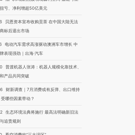
扭亏、净利增超50亿美元
6
贝恩资本宣布收购贡茶 在中国大陆无法
商标后退出市场
6
电动汽车需求高涨驱动澳洲车市增长 中
牌表现强劲｜出海·汽车
00
普渡机器人张涛：机器人规模化靠技术、
和产品共同突破
56
财新调查｜7月消费或有反弹、出口维持
 受哪些因素带动？
42
生态环境法典将施行 最高法明确新旧法
与追责规则
0
看空消费的“三大误区”