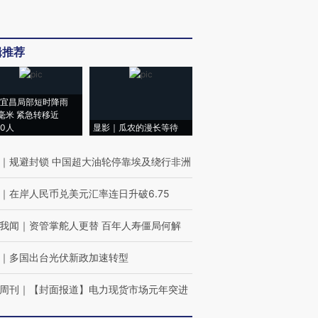
辑推荐
宜昌局部短时降雨
8毫米 紧急转移近
00人
显影｜瓜农的漫长等待
｜
规避封锁 中国超大油轮停靠埃及绕行非洲
｜
在岸人民币兑美元汇率连日升破6.75
我闻
｜
资管掌舵人更替 百年人寿僵局何解
｜
多国出台光伏新政加速转型
周刊
｜
【封面报道】电力现货市场元年突进