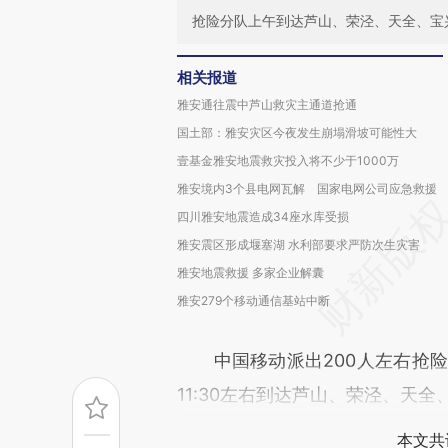
抢险分队上午到达芦山、荣泾、天全、宝
相关报道
雅安通往震中芦山救灾主通道抢通
国土部：雅安灾区今夜发生崩塌滑坡可能性大
壹基金雅安地震救灾投入将不少于1000万
雅安境内3个县电网瓦解 国家电网公司应急救援
四川雅安地震造成34座水库受损
雅安震区形成堰塞湖 水利部要求严防次生灾害
雅安地震救援 多家企业解囊
雅安279个移动通信基站中断
中国移动派出200人左右抢险
11:30左右到达芦山、荣泾、天
本文共