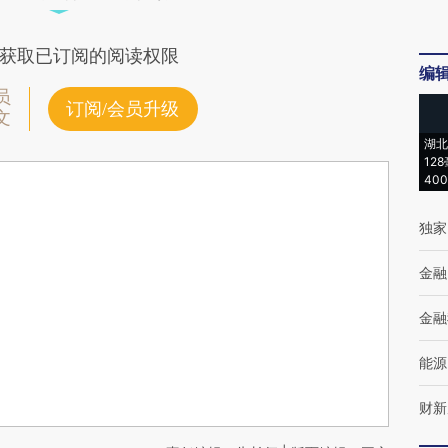
获取已订阅的阅读权限
编
员
订阅/会员升级
文
湖北
12
40
独家
金融
金融
能源
财新