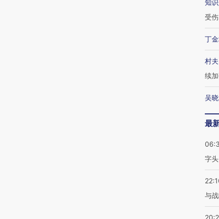
知识
受伤
丁金
村夫
续加
吴晓
最
06:
字头
22:1
与战
20: