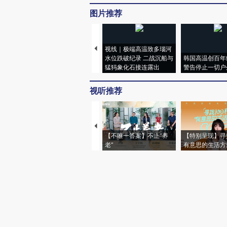
图片推荐
视线｜极端高温致多瑙河
水位跌破纪录 二战沉船与
韩国高温创百年
猛犸象化石接连露出
警告停止一切户
视听推荐
【不唯一答案】不止“养
【特别呈现】寻
老”
有意思的生活方