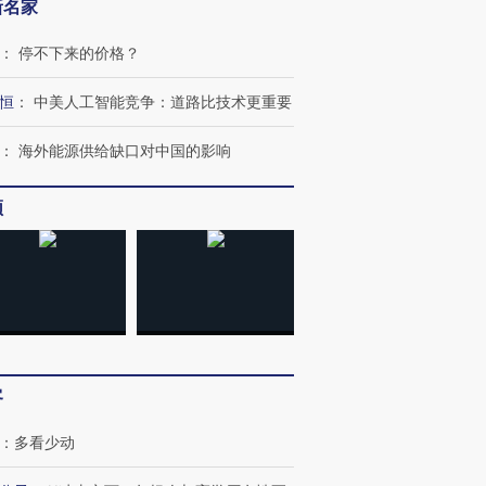
新名家
：
停不下来的价格？
恒
：
中美人工智能竞争：道路比技术更重要
OX的吸金
马航飞行员跨国走私7万
视线｜被称为“蟑螂”的印
让中产们甘
粒摇头丸 尿检体内含3种
度Z世代 用街头抗争将教
秘鲁纳斯
”？
毒品
育部长拱下台
13人遇难
：
海外能源供给缺口对中国的影响
频
进第四届链博
【商旅对话】华住集团
技“链”接产
【特别呈现】寻找100种
CFO：不靠规模取胜，华
【特别呈
有意思的生活方式·第三对
住三大增长引擎是什么？
有意思的
客
：
多看少动