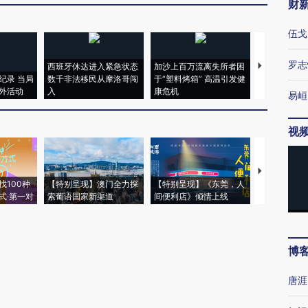
财
伍戈
罗志
西班牙休达进入紧急状态
加沙上百万流离失所者困
视线｜HYR
纪录 当局
数千非法移民从摩洛哥闯
于“塑料烤箱” 高温引发健
术：是什么
外活动
入
康危机
心“花钱找虐
易峘
视
【推广】走
找100种
【特别呈现】澳门全力探
【特别呈现】《东莞，人
会，让数智科
式·第一对
索葡语国家新渠道
间便利店》倾情上线
业
博
唐涯