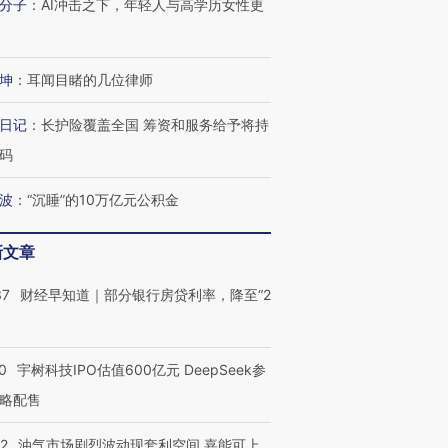
分子
：
AI冲击之下，年轻人与高学历女性更
坤
：
耳闻目睹的几位律师
日记
：
长护险覆盖全国 筹资和服务给予将持
码
波
：
“沉睡”的10万亿元公积金
新文章
37
财经早知道｜部分银行房贷利率，降至“2
0
宇树科技IPO估值600亿元 DeepSeek参
略配售
22
油气市场剧烈波动现套利空间 嘉能可上