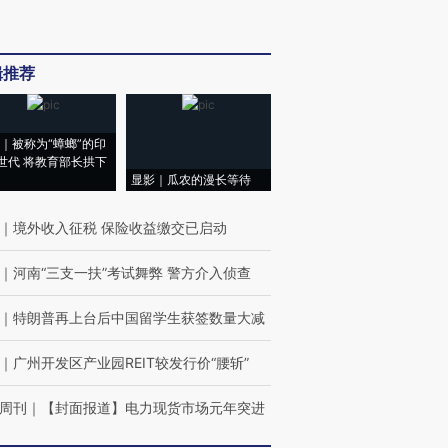
辑推荐
｜被称为“蟑螂”的印
世代 将教育部长拱下
显影｜瓜农的漫长等待
｜
境外收入征税 保险收益缴交已启动
｜
河南“三支一扶”考试舞弊 警方介入侦查
｜
特朗普再上台后中国留学生获签数量大减
｜
广州开发区产业园REIT较发行价“腰斩”
周刊
｜
【封面报道】电力现货市场元年突进