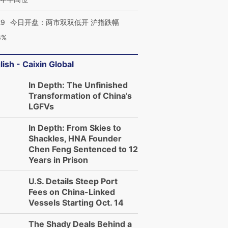
29
今日开盘：两市双双低开 沪指跌幅
6%
lish - Caixin Global
In Depth: The Unfinished
Transformation of China’s
LGFVs
In Depth: From Skies to
Shackles, HNA Founder
Chen Feng Sentenced to 12
Years in Prison
U.S. Details Steep Port
Fees on China-Linked
Vessels Starting Oct. 14
The Shady Deals Behind a