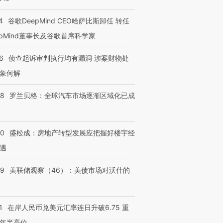
4
谷歌DeepMind CEO哈萨比斯卸任 转任
epMind董事长及谷歌首席科学家
6
侦查起诉审判执行均有漏洞 涉案财物处
象何解
58
罗兰贝格：全球汽车市场逐渐区域化已成
50
盛松成：房地产转型发展应把握好楼宇经
遇
39
美联储观察（46）：美债市场对沃什的
1
在岸人民币兑美元汇率连日升破6.75 重
年半高位