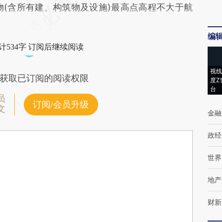
物(含所有建、构筑物及设施)最高点高程不大于航
编
计534字 订阅后继续阅读
视线
获取已订阅的阅读权限
度Z
台
员
订阅/会员升级
文
金融
政经
世界
地产
财新