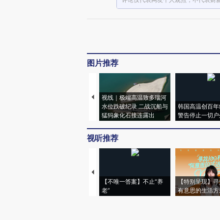
图片推荐
视线｜极端高温致多瑙河
水位跌破纪录 二战沉船与
韩国高温创百年
猛犸象化石接连露出
警告停止一切户
视听推荐
【不唯一答案】不止“养
【特别呈现】寻
老”
有意思的生活方