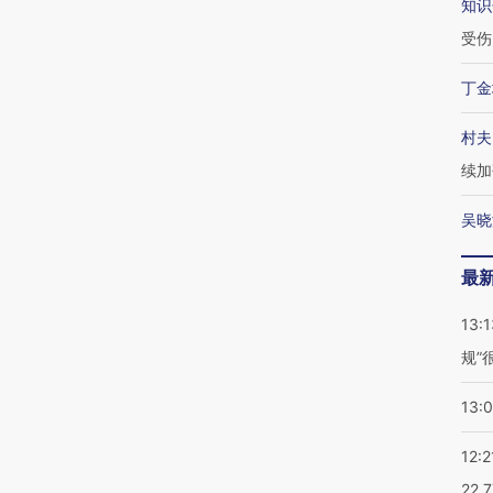
知识
受伤
丁金
村夫
续加
吴晓
最
13:1
规”
13:
12:2
22.