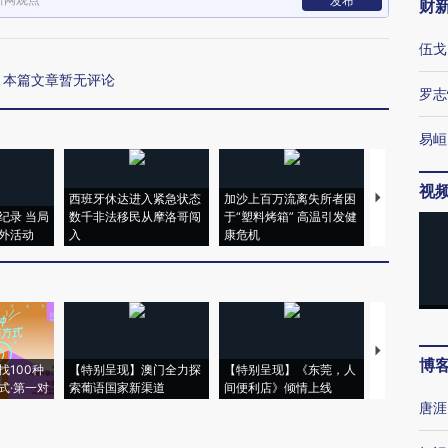
发布
财
伍戈
本篇文章暂无评论
罗志
易峘
视
西班牙休达进入紧急状态
加沙上百万流离失所者困
马航飞行员
纪录 当局
数千非法移民从摩洛哥闯
于“塑料烤箱” 高温引发健
粒摇头丸 尿
外活动
入
康危机
毒品
【推广】走
博
找100种
【特别呈现】澳门全力探
【特别呈现】《东莞，人
会，让数智科
式·第一对
索葡语国家新渠道
间便利店》倾情上线
业
唐涯