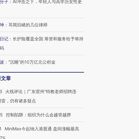
分子
：
AI冲击之下，年轻人与高学历女性更
坤
：
耳闻目睹的几位律师
日记
：
长护险覆盖全国 筹资和服务给予将持
码
波
：
“沉睡”的10万亿元公积金
新文章
3
火线评论｜广东雷州“特教老师招聘违
很雷，仍有诸多疑点
05
控制陷阱：组织为什么会越管越胖
1
MiniMax今起纳入港股通 盘间涨幅最高
77%