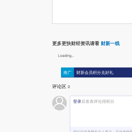
更多更快财经资讯请看
财新一线
Loading...
推广
财新会员积分兑好礼
评论区
0
登录
后发表评论得积分
评论仅代表网友个人观点，不代表财