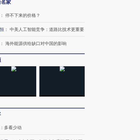
新名家
：
停不下来的价格？
恒
：
中美人工智能竞争：道路比技术更重要
：
海外能源供给缺口对中国的影响
频
跨国走私7万
视线｜HY
检体内含3种
泽连斯基密集出访美英 索
秘鲁纳斯卡观光飞机坠毁
术：是什
要防空导弹“救急”
13人遇难
心“花钱找
进第四届链博
【商旅对话】华住集团
客
技“链”接产
【特别呈现】寻找100种
CFO：不靠规模取胜，华
【特别呈
有意思的生活方式·第三对
住三大增长引擎是什么？
有意思的
：
多看少动