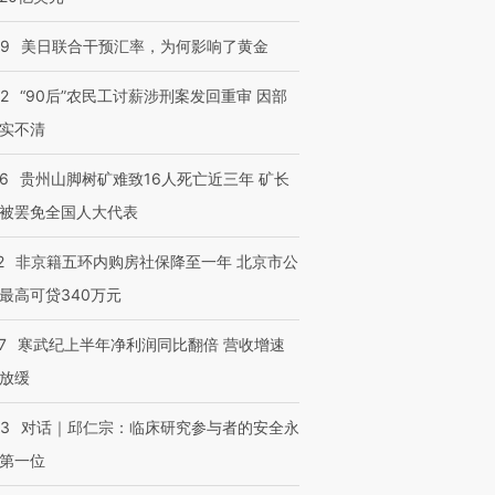
09
美日联合干预汇率，为何影响了黄金
32
“90后”农民工讨薪涉刑案发回重审 因部
实不清
36
贵州山脚树矿难致16人死亡近三年 矿长
被罢免全国人大代表
2
非京籍五环内购房社保降至一年 北京市公
最高可贷340万元
7
寒武纪上半年净利润同比翻倍 营收增速
放缓
53
对话｜邱仁宗：临床研究参与者的安全永
第一位