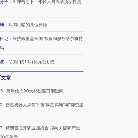
分子
：
AI冲击之下，年轻人与高学历女性更
坤
：
耳闻目睹的几位律师
日记
：
长护险覆盖全国 筹资和服务给予将持
码
波
：
“沉睡”的10万亿元公积金
新文章
46
离岸信托90天补税窗口期疑问
00
普渡机器人如何平衡“脚踏实地”与“仰望星
？
57
特朗普召开矿业圆桌会 拟向关键矿产投
20亿美元