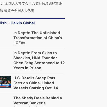
06
全国人大常委会：六名将领涉嫌严重违
法 被罢免全国人大代表
lish - Caixin Global
In Depth: The Unfinished
Transformation of China’s
LGFVs
In Depth: From Skies to
Shackles, HNA Founder
Chen Feng Sentenced to 12
Years in Prison
U.S. Details Steep Port
Fees on China-Linked
Vessels Starting Oct. 14
The Shady Deals Behind a
Veteran Banker’s