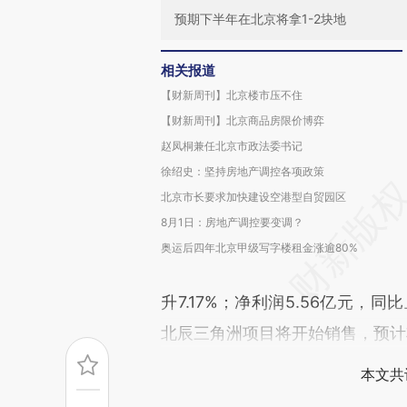
预期下半年在北京将拿1-2块地
相关报道
【财新周刊】北京楼市压不住
【财新周刊】北京商品房限价博弈
赵凤桐兼任北京市政法委书记
徐绍史：坚持房地产调控各项政策
北京市长要求加快建设空港型自贸园区
8月1日：房地产调控要变调？
奥运后四年北京甲级写字楼租金涨逾80%
升7.17%；净利润5.56亿元，
北辰三角洲项目将开始销售，预计
本文共