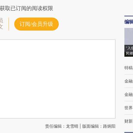
获取已订阅的阅读权限
员
编
订阅/会员升级
文
“入
民潮
特稿
金融
金融
世界
财新
责任编辑：龙雪晴 | 版面编辑：路炳阳