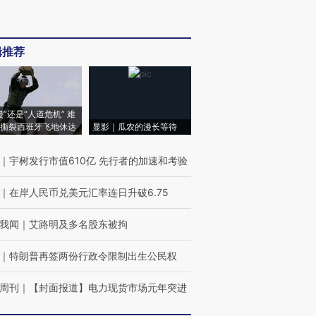
辑推荐
侵”还是“人道危机” 难
撕裂西班牙飞地休达
显影｜瓜农的漫长等待
｜
宇树发行市值610亿 先行者的加速和考验
｜
在岸人民币兑美元汇率连日升破6.75
我闻
｜
艾路明及多名股东被拘
｜
特朗普再签两份行政令限制出生公民权
周刊
｜
【封面报道】电力现货市场元年突进