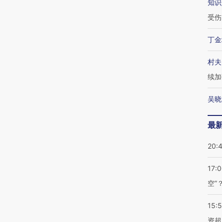
知识
受伤
丁金
村夫
续加
吴晓
最
20:
17:
空”
15:
资超