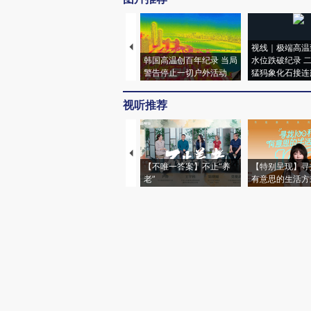
视线｜极端高温
韩国高温创百年纪录 当局
水位跌破纪录 
警告停止一切户外活动
猛犸象化石接连
视听推荐
【不唯一答案】不止“养
【特别呈现】寻
老”
有意思的生活方