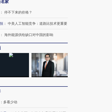
新名家
：
停不下来的价格？
跨国走私7万
视线｜被称为“蟑螂”的印
视线｜“入侵”还是“人道危
检体内含3种
度Z世代 用街头抗争将教
机”？难民潮撕裂西班牙
秘鲁纳斯
恒
：
中美人工智能竞争：道路比技术更重要
育部长拱下台
飞地休达
13人遇难
：
海外能源供给缺口对中国的影响
频
进第四届链博
【商旅对话】华住集团
技“链”接产
【特别呈现】寻找100种
CFO：不靠规模取胜，华
【特别呈
有意思的生活方式·第三对
住三大增长引擎是什么？
有意思的
客
：
多看少动