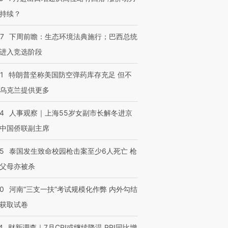
持续？
07
下周前瞻：生态环境法典施行；巴西总统
进入竞选阶段
1
特朗普坚称美国防空弹药库存充足 但不
乌克兰提供更多
24
人事观察｜上海55岁女副市长解冬进京
中国侨联副主席
45
泰国发生致命校园枪击案至少6人死亡 枪
父母亦被杀
40
河南“三支一扶”考试规模化作弊 内外勾结
获取试卷
4
财新调查｜7月CPI或继续降温 PPI同比增