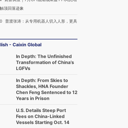
触顶回落迹象
00
普渡张涛：从专用机器人切入人形，更具
lish - Caixin Global
In Depth: The Unfinished
Transformation of China’s
LGFVs
In Depth: From Skies to
Shackles, HNA Founder
Chen Feng Sentenced to 12
Years in Prison
U.S. Details Steep Port
Fees on China-Linked
Vessels Starting Oct. 14