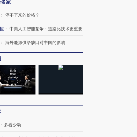
新名家
：
停不下来的价格？
恒
：
中美人工智能竞争：道路比技术更重要
：
海外能源供给缺口对中国的影响
频
跨国走私7万
视线｜被称为“蟑螂”的印
视线｜“入侵”还是“人道危
检体内含3种
度Z世代 用街头抗争将教
机”？难民潮撕裂西班牙
秘鲁纳斯
育部长拱下台
飞地休达
13人遇难
进第四届链博
【商旅对话】华住集团
客
技“链”接产
【特别呈现】寻找100种
CFO：不靠规模取胜，华
【特别呈
有意思的生活方式·第三对
住三大增长引擎是什么？
有意思的
：
多看少动