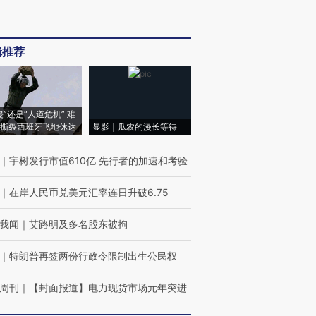
辑推荐
侵”还是“人道危机” 难
撕裂西班牙飞地休达
显影｜瓜农的漫长等待
｜
宇树发行市值610亿 先行者的加速和考验
｜
在岸人民币兑美元汇率连日升破6.75
我闻
｜
艾路明及多名股东被拘
｜
特朗普再签两份行政令限制出生公民权
周刊
｜
【封面报道】电力现货市场元年突进