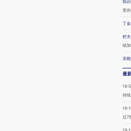
知识
受伤
丁金
村夫
续加
吴晓
最
19:5
持续
19:1
过7
19:1