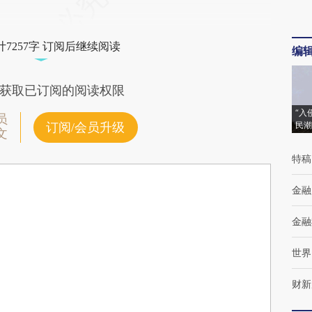
7257字 订阅后继续阅读
编
获取已订阅的阅读权限
“入
员
民潮
订阅/会员升级
文
特稿
金融
金融
世界
财新