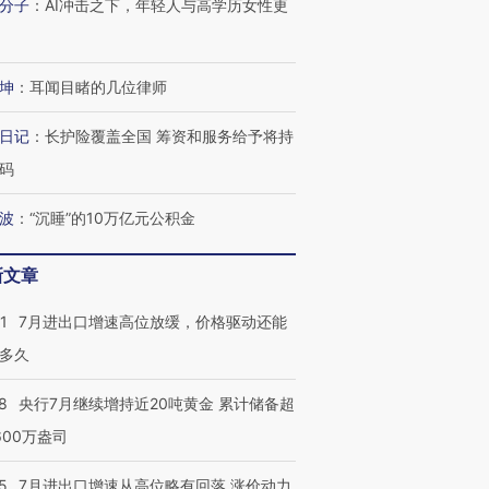
分子
：
AI冲击之下，年轻人与高学历女性更
坤
：
耳闻目睹的几位律师
日记
：
长护险覆盖全国 筹资和服务给予将持
码
波
：
“沉睡”的10万亿元公积金
新文章
1
7月进出口增速高位放缓，价格驱动还能
多久
8
央行7月继续增持近20吨黄金 累计储备超
600万盎司
5
7月进出口增速从高位略有回落 涨价动力