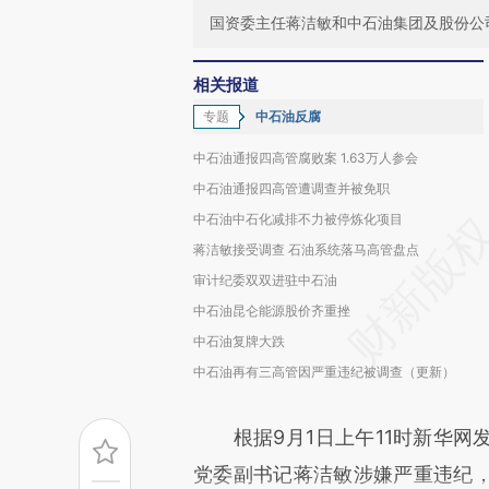
国资委主任蒋洁敏和中石油集团及股份公
相关报道
专题
中石油反腐
中石油通报四高管腐败案 1.63万人参会
中石油通报四高管遭调查并被免职
中石油中石化减排不力被停炼化项目
蒋洁敏接受调查 石油系统落马高管盘点
审计纪委双双进驻中石油
中石油昆仑能源股价齐重挫
中石油复牌大跌
中石油再有三高管因严重违纪被调查（更新）
根据9月1日上午11时新华网
党委副书记蒋洁敏涉嫌严重违纪