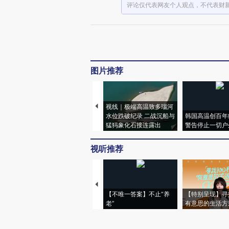
评论仅代表网友个人观点，不代表财
图片推荐
视线｜极端高温致多瑙河
水位跌破纪录 二战沉船与
韩国高温创百年
猛犸象化石接连露出
警告停止一切户
视听推荐
【不唯一答案】不止“养
【特别呈现】寻
老”
有意思的生活方