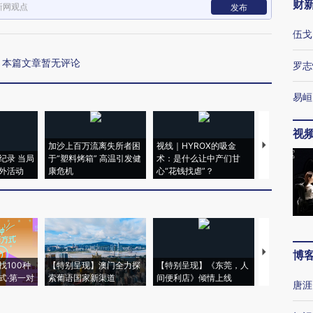
财
新网观点
发布
伍戈
本篇文章暂无评论
罗志
易峘
视
加沙上百万流离失所者困
视线｜HYROX的吸金
马航飞行员
纪录 当局
于“塑料烤箱” 高温引发健
术：是什么让中产们甘
粒摇头丸 尿
外活动
康危机
心“花钱找虐”？
毒品
【推广】走
博
找100种
【特别呈现】澳门全力探
【特别呈现】《东莞，人
会，让数智科
式·第一对
索葡语国家新渠道
间便利店》倾情上线
业
唐涯