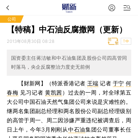
公司
【特稿】中石油反腐撒网（更新）
2013年08月30日 08:28
T中
国资委主任蒋洁敏和中石油集团及股份公司四高管同
时落马，央企反腐整治力度史无前例
【财新网】（特派香港记者
王端
记者
于宁
何
春梅
见习记者
黄凯茜
）
过去的一周，对全球第五
大公司中国石油天然气集团公司来说是灾难性的。
继两名集团副总经理和两名股份公司副总经理级别
的高管于周一、周二因涉嫌严重违纪被调查后，周
日上午，今年3月刚刚从
中石油
集团公司董事长任