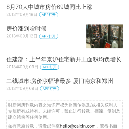
8月70大中城市房价69城同比上涨
2013年09月18日
APP打开
房价涨到啥时候
2013年09月12日
APP打开
住建部：上半年京沪住宅新开工面积均负增长
2013年09月09日
APP打开
二线城市:房价涨幅谁最多 厦门南京和郑州
2013年09月09日
APP打开
财新网所刊载内容之知识产权为财新传媒及/或相关权利人
专属所有或持有。未经许可，禁止进行转载、摘编、复制及
建立镜像等任何使用。
如有意愿转载，请发邮件至
hello@caixin.com
，获得书面